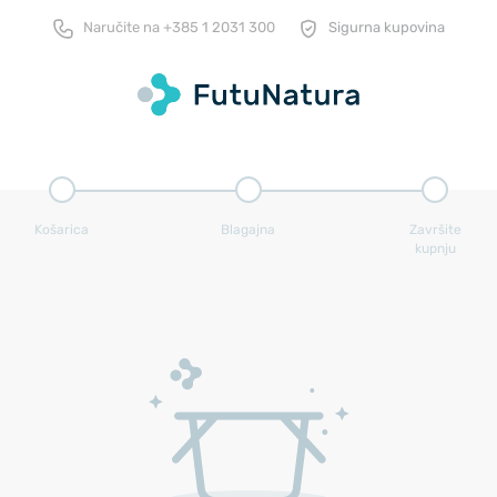
Naručite na
+385 1 2031 300
Sigurna kupovina
Košarica
Blagajna
Završite
kupnju