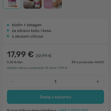
biotin + kolagen
za zdravu kožu i kosu
s okusom citrusa
17,99 €
22,99 €
0,30 €/dan
Šifra proizvoda: HW031
Najniža cijena u posljednjih 30 dana: 17,99 €
-
+
Dodaj u košaricu
Ili naručite putem telefona
+385 1 2031 300