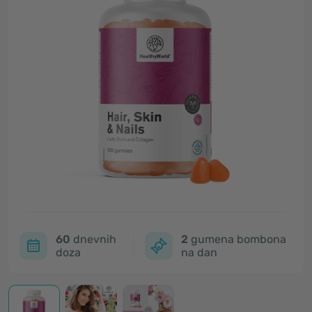
60
dnevnih
2
gumena bombona
doza
na dan