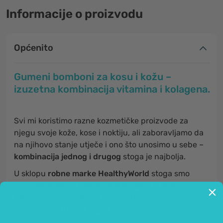
Informacije o proizvodu
Općenito
Gumeni bomboni za kosu i kožu –
izuzetna kombinacija vitamina i kolagena.
Svi mi koristimo razne kozmetičke proizvode za
njegu svoje kože, kose i noktiju, ali zaboravljamo da
na njihovo stanje utječe i ono što unosimo u sebe –
kombinacija jednog i drugog
stoga je najbolja.
U sklopu
robne marke HealthyWorld
stoga smo
osmislili
gumene bombone Hair, Skin & Nails
s
kolagenom i 3 vitamina koji doprinose
održavanju
zdrave kože i kose.