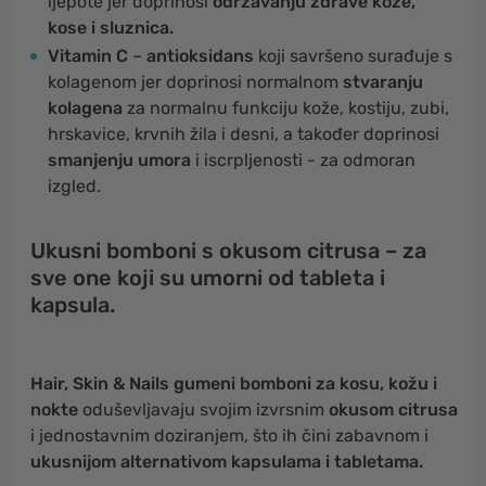
ljepote jer doprinosi
održavanju zdrave kože,
kose i sluznica.
Vitamin C
–
antioksidans
koji savršeno surađuje s
kolagenom jer doprinosi normalnom
stvaranju
kolagena
za normalnu funkciju kože, kostiju, zubi,
hrskavice, krvnih žila i desni, a također doprinosi
smanjenju umora
i iscrpljenosti - za odmoran
izgled.
Ukusni bomboni s okusom citrusa – za
sve one koji su umorni od tableta i
kapsula.
Hair, Skin & Nails gumeni bomboni za kosu, kožu i
nokte
oduševljavaju svojim izvrsnim
okusom citrusa
i jednostavnim doziranjem, što ih čini zabavnom i
ukusnijom alternativom kapsulama i tabletama.