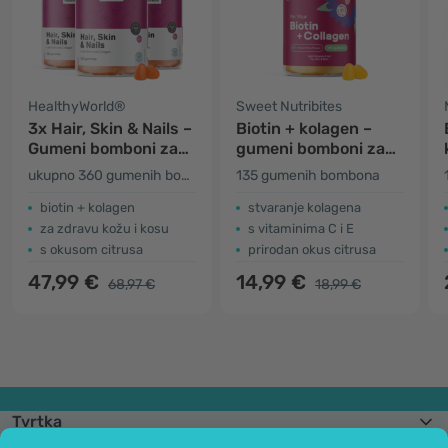
HealthyWorld®
Sweet Nutribites
3x Hair, Skin & Nails –
Biotin + kolagen –
Gumeni bomboni za
gumeni bomboni za
kosu, kožu i nokte
kosu, kožu i nokte
ukupno 360 gumenih bombona
135 gumenih bombona
biotin + kolagen
stvaranje kolagena
za zdravu kožu i kosu
s vitaminima C i E
s okusom citrusa
prirodan okus citrusa
47,99 €
14,99 €
68,97 €
18,99 €
Tvrtka
Informacije