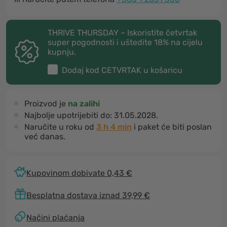
THRIVE THURSDAY – Iskoristite četvrtak
super pogodnosti i uštedite 18% na cijelu
kupnju.
Dodaj kod
CETVRTAK
u košaricu
Proizvod je
na zalihi
Najbolje upotrijebiti do:
31.05.2028.
Naručite u roku od
3 h 4 min
i paket će biti poslan
već danas.
Kupovinom dobivate 0,43 €
Besplatna dostava iznad 39,99 €
Načini plaćanja