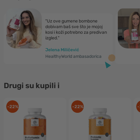
"Uz ove gumene bombone
dobivam baš sve što je mojoj
kosi i koži potrebno za predivan
izgled."
Jelena Miličević
HealthyWorld ambasadorica
Drugi su kupili i
-22%
-22%
-