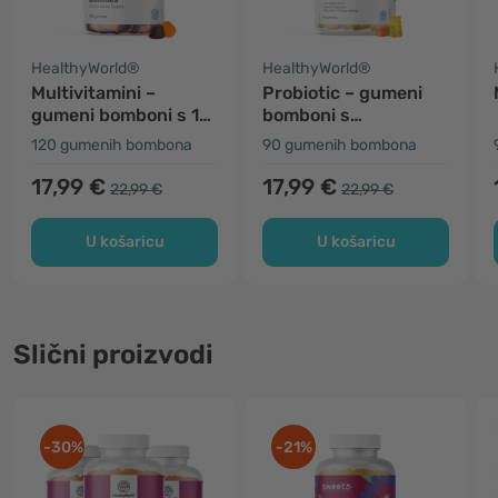
HealthyWorld®
HealthyWorld®
Multivitamini –
Probiotic – gumeni
gumeni bomboni s 10
bomboni s
vitamina
mikrobiološkim
120 gumenih bombona
90 gumenih bombona
kulturama
17,99 €
17,99 €
22,99 €
22,99 €
U košaricu
U košaricu
Slični proizvodi
-30%
-21%