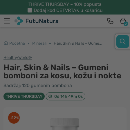
THRIVE THURSDAY – 18% popusta
Dodaj kod
CETVRTAK
u košaricu
0
Početna
Minerali
Hair, Skin & Nails – Gumeni bomboni za kosu, kožu i nokte
HealthyWorld®
Hair, Skin & Nails – Gumeni
bomboni za kosu, kožu i nokte
Sadržaj: 120 gumenih bombona
THRIVE THURSDAY
0d 14h 48m 59s
-22%