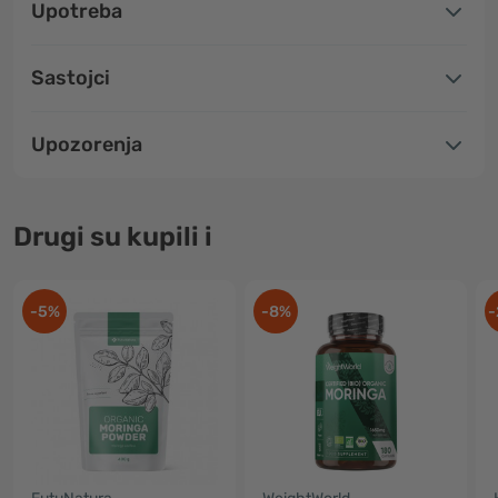
Upotreba
Sastojci
Upozorenja
Drugi su kupili i
-5%
-8%
-