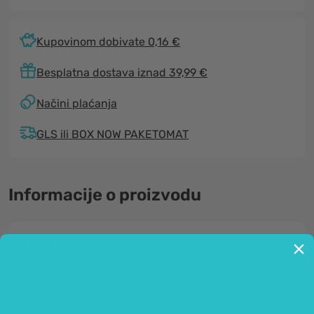
Kupovinom dobivate 0,16 €
Besplatna dostava iznad 39,99 €
Načini plaćanja
GLS ili BOX NOW PAKETOMAT
Informacije o proizvodu
Općenito
Čaj moringe po tradicionalnom
ayurvedskom receptu - za snažne.