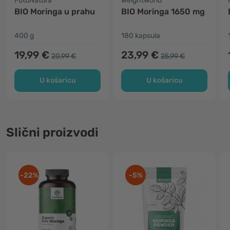
FutuNatura
WeightWorld
BIO Moringa u prahu
BIO Moringa 1650 mg
400 g
180 kapsula
19,99 €
23,99 €
20,99 €
25,99 €
U košaricu
U košaricu
Slični proizvodi
-22%
-5%