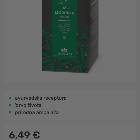
ayurvedska receptura
'drvo života'
prirodna ambalaža
6,49 €