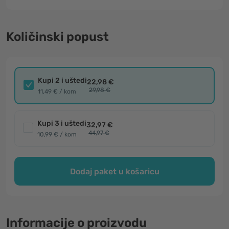
Količinski popust
Kupi 2 i uštedi
22,98 €
29,98 €
11,49 € / kom
Kupi 3 i uštedi
32,97 €
44,97 €
10,99 € / kom
Dodaj paket u košaricu
Informacije o proizvodu