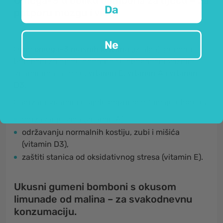
Omega-3 u obliku bombona za djecu – za
Da
potporu mozgu i vidu.
Ne
Osim
omega-3 masnih kiselina
(iz alga), gumeni
bomboni za djecu dodatno su obogaćeni važnim
vitaminima, a to su:
vitamin E, vitamin A i vitamin
D3
.
Sadržani vitamini u tijelu doprinose / imaju ulogu u:
održavanju vida (vitamin A),
održavanju normalnih kostiju, zubi i mišića
(vitamin D3),
zaštiti stanica od oksidativnog stresa (vitamin E).
Ukusni gumeni bomboni s okusom
limunade od malina – za svakodnevnu
konzumaciju.