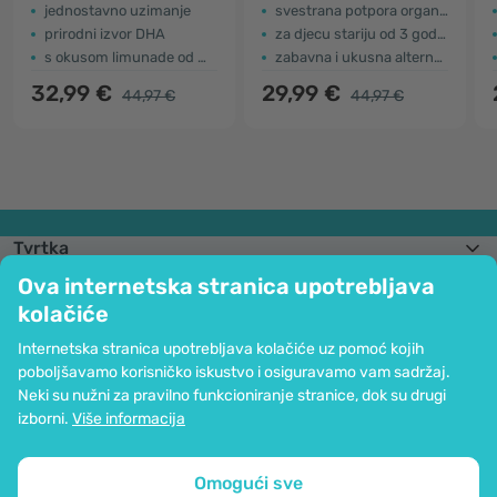
jednostavno uzimanje
svestrana potpora organizma
prirodni izvor DHA
za djecu stariju od 3 godine
s okusom limunade od malina
zabavna i ukusna alternativa kapsulama
32,99 €
29,99 €
44,97 €
44,97 €
Tvrtka
Informacije
Ova internetska stranica upotrebljava
Pridružite nam se
kolačiće
Pomoć i narudžbe
Internetska stranica upotrebljava kolačiće uz pomoć kojih
poboljšavamo korisničko iskustvo i osiguravamo vam sadržaj.
Neki su nužni za pravilno funkcioniranje stranice, dok su drugi
Mogućnost kartičnog plaćanja. Osigurana zaštita osobnih podataka preko
izborni.
Više informacija
SSL kodiranja.
Copyright © 2012 - 2026   |   Be Healthy Group d.o.o.
Mapa stranice
Upotreba kolačića
Postavke kolačića
Omogući sve