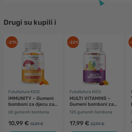
Drugi su kupili i
-21%
-22%
-
FutuNatura KIDS
FutuNatura KIDS
IMMUNITY – Gumeni
MULTI VITAMINS –
bomboni za djecu za
Gumeni bomboni za
imunološki sustav
djecu s
60 gumenih bombona
120 gumenih bombona
multivitaminima
10,99 €
17,99 €
13,99 €
22,99 €