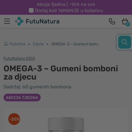
Akcija tjedna | -16% na sve
Dodaj kod
16MANJE
u košaricu
0
Početna
Dijete
OMEGA-3 – Gumeni bomboni za djecu
FutuNatura KIDS
OMEGA-3 – Gumeni bomboni
za djecu
Sadržaj: 60 gumenih bombona
AKCIJA TJEDNA
-20%