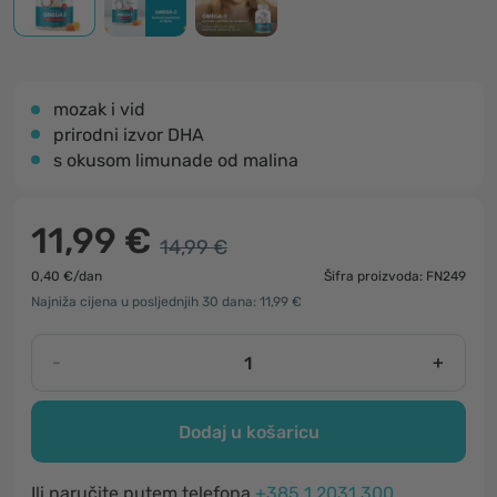
mozak i vid
prirodni izvor DHA
s okusom limunade od malina
11,99 €
14,99 €
0,40 €/dan
Šifra proizvoda: FN249
Najniža cijena u posljednjih 30 dana: 11,99 €
-
+
Dodaj u košaricu
Ili naručite putem telefona
+385 1 2031 300