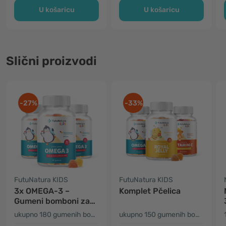
U košaricu
U košaricu
Slični proizvodi
-27%
-33%
FutuNatura KIDS
FutuNatura KIDS
3x OMEGA-3 –
Komplet Pčelica
Gumeni bomboni za
djecu
ukupno 180 gumenih bombona
ukupno 150 gumenih bombona