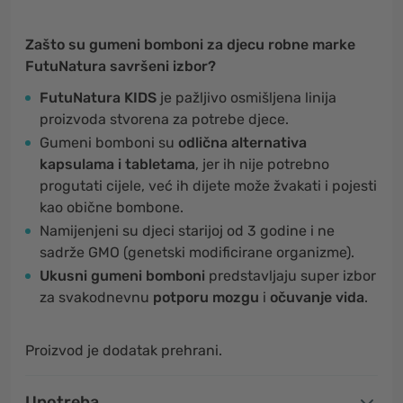
Zašto su gumeni bomboni za djecu robne marke
FutuNatura savršeni izbor?
FutuNatura KIDS
je pažljivo osmišljena linija
proizvoda stvorena za potrebe djece.
Gumeni bomboni su
odlična alternativa
kapsulama i tabletama
, jer ih nije potrebno
progutati cijele, već ih dijete može žvakati i pojesti
kao obične bombone.
Namijenjeni su djeci starijoj od 3 godine i ne
sadrže GMO (genetski modificirane organizme).
Ukusni gumeni bomboni
predstavljaju super izbor
za svakodnevnu
potporu mozgu
i
očuvanje vida
.
Proizvod je dodatak prehrani.
Upotreba