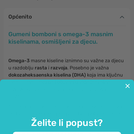
Općenito
Gumeni bomboni s omega-3 masnim
kiselinama, osmišljeni za djecu.
Omega-3
masne kiseline iznimno su važne za djecu
u razdoblju
rasta
i
razvoja
. Posebno je važna
dokozaheksaenska kiselina (DHA)
koja ima ključnu
ulogu u radu
mozga
i
očuvanju vida
(povoljan
učinak postiže se dnevnim unosom od 250 mg
DHA*).
*Referentne vrijednosti vrijede za prosječnu odraslu
osobu, stoga je kod djece potrebno prilagoditi doze.
Želite li popust?