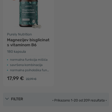
Purely Nutrition
Magnezijev bisglicinat
s vitaminom B6
180 kapsula
normalna funkcija mišića
savršena kombinacija
normalna psihološka funkcija
17,99 €
22,99 €
FILTER
• Prikazano 1-20 od 209 rezultata •