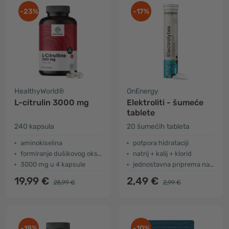
-23%
-17%
HealthyWorld®
OnEnergy
L-citrulin 3000 mg
Elektroliti - šumeće
tablete
240 kapsula
20 šumećih tableta
aminokiselina
potpora hidrataciji
formiranje dušikovog oksida
natrij + kalij + klorid
3000 mg u 4 kapsule
jednostavna priprema napitka
19,99 €
2,49 €
25,99 €
2,99 €
-18%
-10%