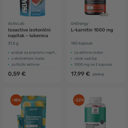
ActivLab
OnEnergy
Isoactive izotonični
L-karnitin 1000 mg
napitak – lubenica
31,5 g
180 kapsula
prašak za pripremu napitka
za aktivne osobe
s ekstraktom mače
visok sadržaj
za fizički aktivne
1000 mg na 2 kapsule
0,59 €
17,99 €
27,99 €
-18%
-22%