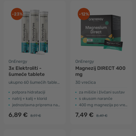
-23%
-12%
OnEnergy
OnEnergy
3x Elektroliti -
Magnezij DIRECT 400
šumeće tablete
mg
ukupno 60 šumećih tableta
30 vrećica
potpora hidrataciji
za mišiće i živčani sustav
natrij + kalij + klorid
s okusom naranče
jednostavna priprema napitka
400 mg magnezija po vrećici
6,89 €
7,49 €
8,97 €
8,49 €