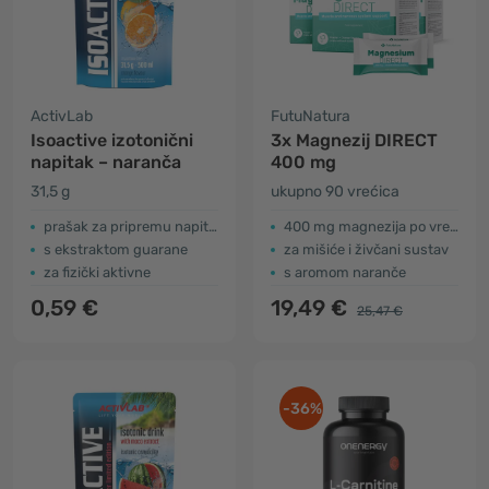
ActivLab
FutuNatura
Isoactive izotonični
3x Magnezij DIRECT
napitak – naranča
400 mg
31,5 g
ukupno 90 vrećica
prašak za pripremu napitka
400 mg magnezija po vrećici
s ekstraktom guarane
za mišiće i živčani sustav
za fizički aktivne
s aromom naranče
0,59 €
19,49 €
25,47 €
-36%