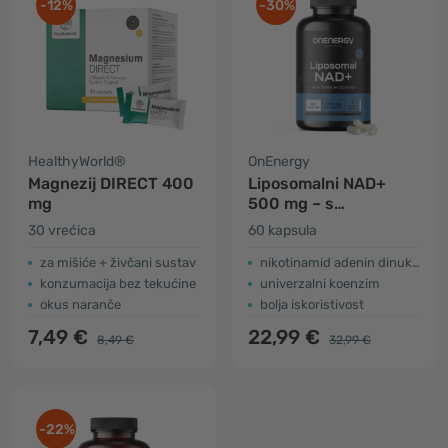
-12%
-30%
HealthyWorld®
OnEnergy
Magnezij DIRECT 400
Liposomalni NAD+
mg
500 mg – s
trimetilglicinom
30 vrećica
60 kapsula
za mišiće + živčani sustav
nikotinamid adenin dinukleotid
konzumacija bez tekućine
univerzalni koenzim
okus naranče
bolja iskoristivost
7,49 €
22,99 €
8,49 €
32,99 €
-22%