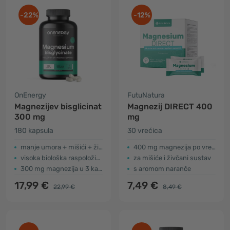
-22%
-12%
OnEnergy
FutuNatura
Magnezijev bisglicinat
Magnezij DIRECT 400
300 mg
mg
180 kapsula
30 vrećica
manje umora + mišići + živčani sustav
400 mg magnezija po vrećici
visoka biološka raspoloživost
za mišiće i živčani sustav
300 mg magnezija u 3 kapsule
s aromom naranče
17,99 €
7,49 €
22,99 €
8,49 €