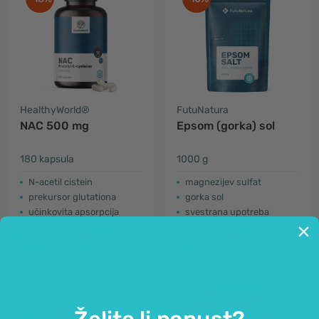
HealthyWorld®
FutuNatura
NAC 500 mg
Epsom (gorka) sol
180 kapsula
1000 g
N-acetil cistein
magnezijev sulfat
prekursor glutationa
gorka sol
učinkovita apsorpcija
svestrana upotreba
22,99 €
8,99 €
27,99 €
9,99 €
-18%
-13%
Želite li popust?