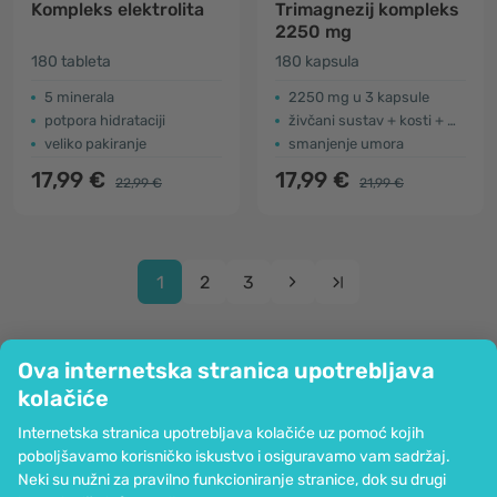
Kompleks elektrolita
Trimagnezij kompleks
2250 mg
180 tableta
180 kapsula
5 minerala
2250 mg u 3 kapsule
potpora hidrataciji
živčani sustav + kosti + mišići
veliko pakiranje
smanjenje umora
17,99 €
17,99 €
22,99 €
21,99 €
1
2
3
Ova internetska stranica upotrebljava
kolačiće
Tvrtka
Internetska stranica upotrebljava kolačiće uz pomoć kojih
Informacije
poboljšavamo korisničko iskustvo i osiguravamo vam sadržaj.
Pridružite nam se
Neki su nužni za pravilno funkcioniranje stranice, dok su drugi
Pomoć i narudžbe