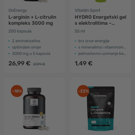
OnEnergy
Vitaldin Sport
L-arginin + L-citrulin
HYDRO Energetski gel
kompleks 3000 mg
s elektrolitima –
limeta
250 kapsula
55 ml
2 aminokiseline
brz izvor energije
optimalan omjer
s mineralima i vitaminom B6
3000 mg u 5 kapsula
jednostavno uzimanje bez vode
26,99 €
1,49 €
27,99 €
-18%
-22%