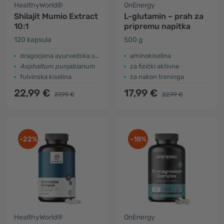
HealthyWorld®
OnEnergy
Shilajit Mumio Extract
L-glutamin – prah za
10:1
pripremu napitka
120 kapsula
500 g
dragocjena ayurvedska smola
aminokiselina
Asphaltum punjabianum
za fizički aktivne
fulvinska kiselina
za nakon treninga
22,99 €
17,99 €
27,99 €
22,99 €
-22%
-18%
HealthyWorld®
OnEnergy