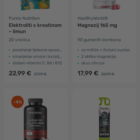
Purely Nutrition
HealthyWorld®
Elektroliti s kreatinom
Magnezij 165 mg
– limun
20 vrećica
90 gumenih bombona
povećanje tjelesne sposobnosti
za mišiće + živčani sustav
smanjenje umora i iscrpljenosti
2 oblika magnezija
dodani vitamini C, B6 i B12
okus citrusa
22,99 €
17,99 €
27,99 €
22,99 €
-4%