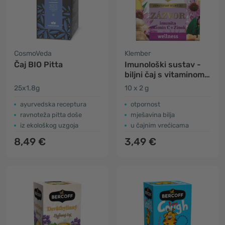
CosmoVeda
Klember
Čaj BIO Pitta
Imunološki sustav -
biljni čaj s vitaminom
C i cinkom
25x1.8g
10 x 2 g
ayurvedska receptura
otpornost
ravnoteža pitta doše
mješavina bilja
iz ekološkog uzgoja
u čajnim vrećicama
8,49 €
3,49 €