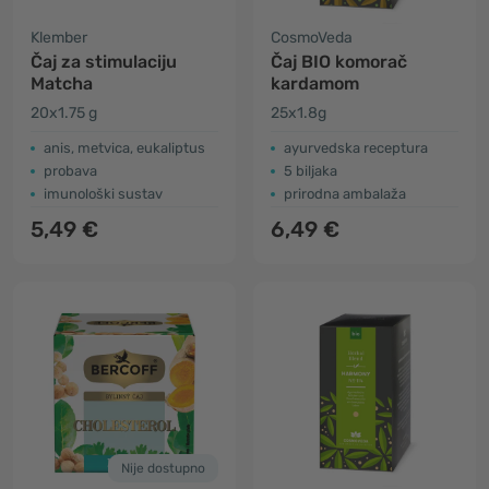
Klember
CosmoVeda
Čaj za stimulaciju
Čaj BIO komorač
Matcha
kardamom
20x1.75 g
25x1.8g
anis, metvica, eukaliptus
ayurvedska receptura
probava
5 biljaka
imunološki sustav
prirodna ambalaža
5,49 €
6,49 €
Nije dostupno