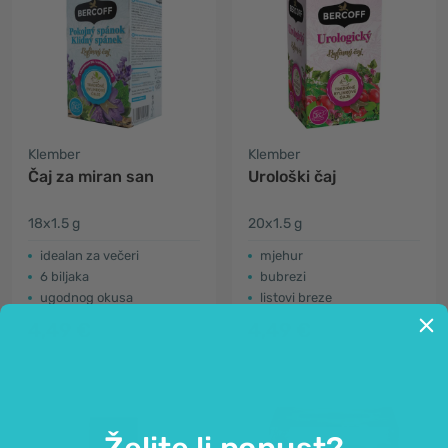
Klember
Klember
Čaj za miran san
Urološki čaj
18x1.5 g
20x1.5 g
idealan za večeri
mjehur
6 biljaka
bubrezi
ugodnog okusa
listovi breze
4,49 €
4,49 €
Želite li popust?