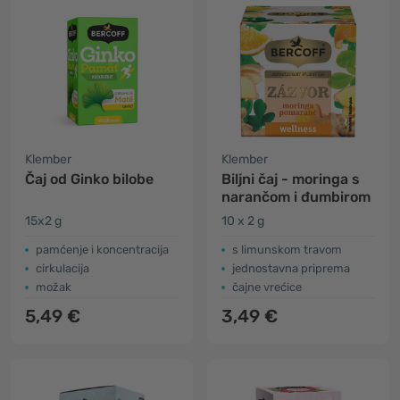
Klember
Klember
Čaj od Ginko bilobe
Biljni čaj - moringa s
narančom i đumbirom
15x2 g
10 x 2 g
pamćenje i koncentracija
s limunskom travom
cirkulacija
jednostavna priprema
možak
čajne vrećice
5,49 €
3,49 €