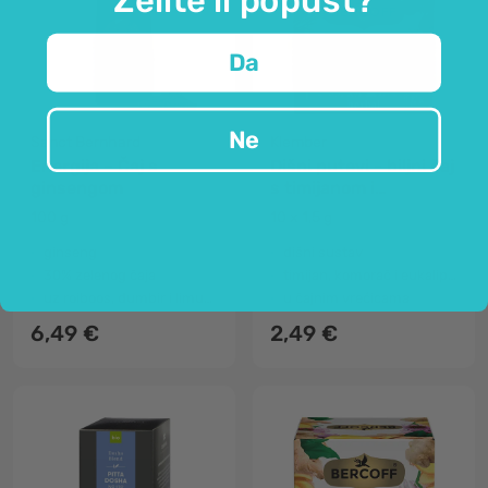
Da
Ne
Sanct Bernhard
Klember
Energija – Čaj s
Dišni putevi - biljni čaj
ginsengom
s timijanom i
eukaliptusom
100 g
10 x 1,5 g
ginseng
dišni sustav
30% zelenog čaja
timijan, komorač i eukaliptus
uz roiboos, đumbir i limunsku travu
u čajnim vrećicama
6,49 €
2,49 €