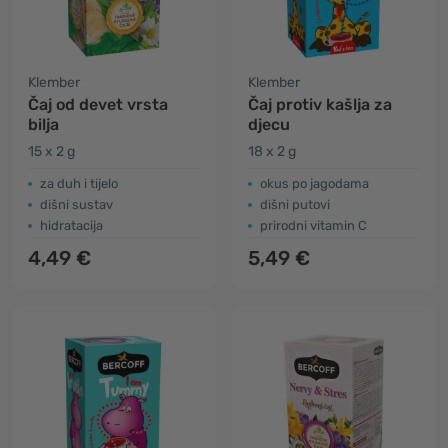
Klember
Klember
Čaj od devet vrsta
Čaj protiv kašlja za
bilja
djecu
15 x 2 g
18 x 2 g
za duh i tijelo
okus po jagodama
dišni sustav
dišni putovi
hidratacija
prirodni vitamin C
4,49 €
5,49 €