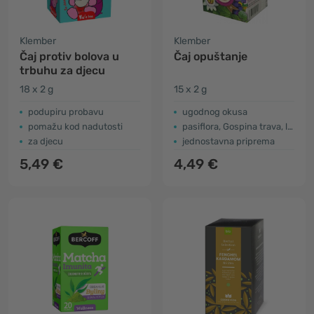
Klember
Klember
Čaj protiv bolova u
Čaj opuštanje
trbuhu za djecu
18 x 2 g
15 x 2 g
podupiru probavu
ugodnog okusa
pomažu kod nadutosti
pasiflora, Gospina trava, lavanda
za djecu
jednostavna priprema
5,49 €
4,49 €