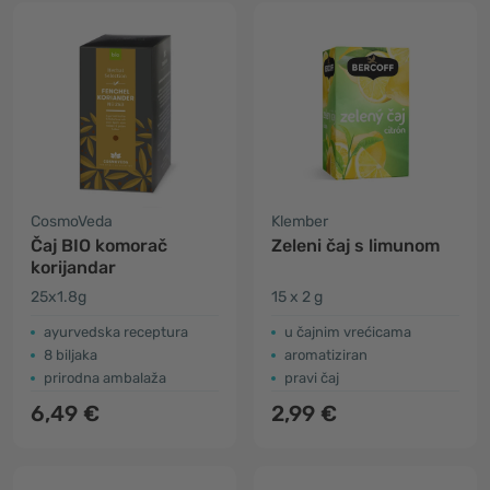
CosmoVeda
Klember
Čaj BIO komorač
Zeleni čaj s limunom
korijandar
25x1.8g
15 x 2 g
ayurvedska receptura
u čajnim vrećicama
8 biljaka
aromatiziran
prirodna ambalaža
pravi čaj
6,49 €
2,99 €