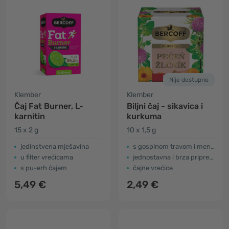
Nije dostupno
Klember
Klember
Čaj Fat Burner, L-
Biljni čaj - sikavica i
karnitin
kurkuma
15 x 2 g
10 x 1,5 g
jedinstvena mješavina
s gospinom travom i mentom
u filter vrećicama
jednostavna i brza priprema
s pu-erh čajem
čajne vrećice
5,49 €
2,49 €