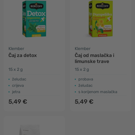
Klember
Klember
Čaj za detox
Čaj od maslačka i
limunske trave
15 x 2 g
15 x 2 g
želudac
probava
crijeva
želudac
jetra
s korijenom maslačka
5,49 €
5,49 €