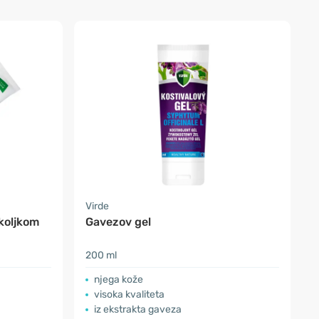
Virde
koljkom
Gavezov gel
200 ml
a
njega kože
visoka kvaliteta
iz ekstrakta gaveza