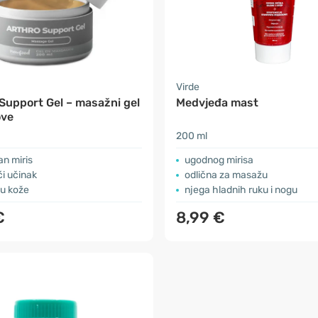
Virde
upport Gel – masažni gel
Medvjeđa mast
ove
200 ml
n miris
ugodnog mirisa
i učinak
odlična za masažu
u kože
njega hladnih ruku i nogu
€
8,99 €