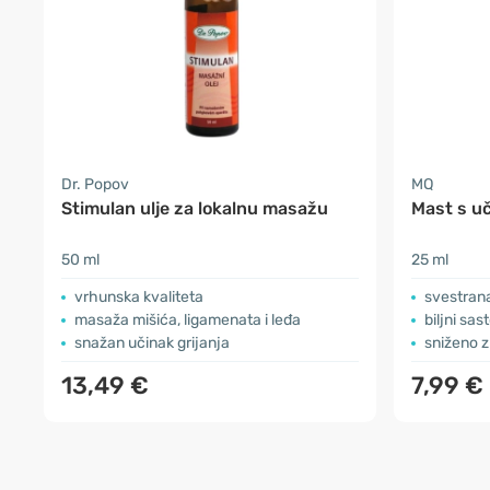
Dr. Popov
MQ
Stimulan ulje za lokalnu masažu
Mast s u
50 ml
25 ml
vrhunska kvaliteta
svestran
masaža mišića, ligamenata i leđa
biljni sas
snažan učinak grijanja
sniženo z
13,49 €
7,99 €