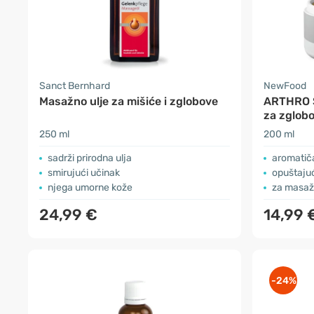
Sanct Bernhard
NewFood
Masažno ulje za mišiće i zglobove
ARTHRO S
za zglob
250 ml
200 ml
sadrži prirodna ulja
aromatiča
smirujući učinak
opuštajuć
njega umorne kože
za masaž
24,99 €
14,99 
-24%