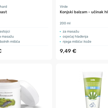
nhard
Virde
mast
Konjski balzam - učinak h
200 ml
astojci
za masažu
za masažu
osjećaj hlađenja
 bolnih mišića
njega mišića i kože
€
9,49 €