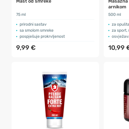
Mast od smreke
Masažna t
arnikom
75 ml
500 ml
prirodni sastav
za opušt
sa smolom smreke
za sport,
pospješuje prokrvljenost
osvježavaj
9,99 €
10,99 