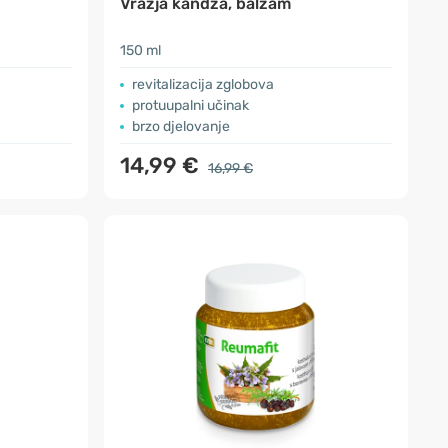
Vražja kandža, balzam
150 ml
revitalizacija zglobova
protuupalni učinak
brzo djelovanje
14,99 €
16,99 €