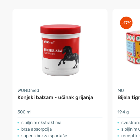
-17%
WUNDmed
MQ
Konjski balzam - učinak grijanja
Bijela ti
500 ml
19,4 g
s biljnim ekstraktima
svestran
brza apsorpcija
s biljnim 
super izbor za sportaše
recept ki