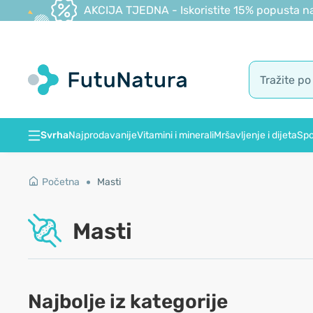
AKCIJA TJEDNA - Iskoristite 15% popusta na
Svrha
Najprodavanije
Vitamini i minerali
Mršavljenje i dijeta
Spo
Početna
Masti
Masti
Najbolje iz kategorije