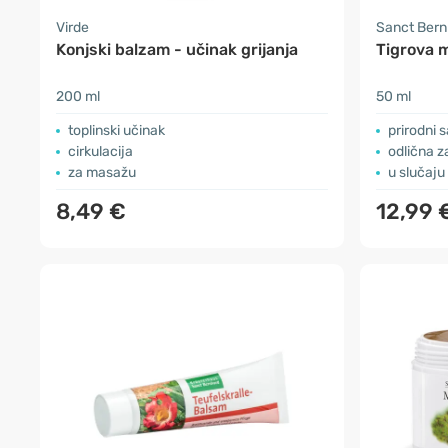
Virde
Sanct Ber
Konjski balzam - učinak grijanja
Tigrova 
200 ml
50 ml
toplinski učinak
prirodni s
cirkulacija
odlična 
za masažu
u slučaju
8,49 €
12,99 