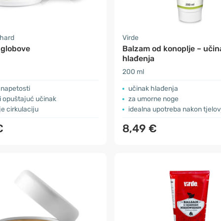
nhard
Virde
zglobove
Balzam od konoplje – učin
hlađenja
200 ml
 napetosti
učinak hlađenja
i opuštajuć učinak
za umorne noge
e cirkulaciju
idealna upotreba nakon tjelo
€
8,49 €