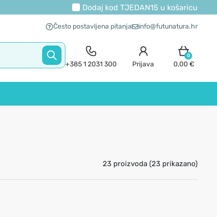
Dodaj kod
TJEDAN15
u košaricu
Često postavljena pitanja
info@futunatura.hr
0
+385 1 2031 300
Prijava
0,00 €
23 proizvoda (23 prikazano)