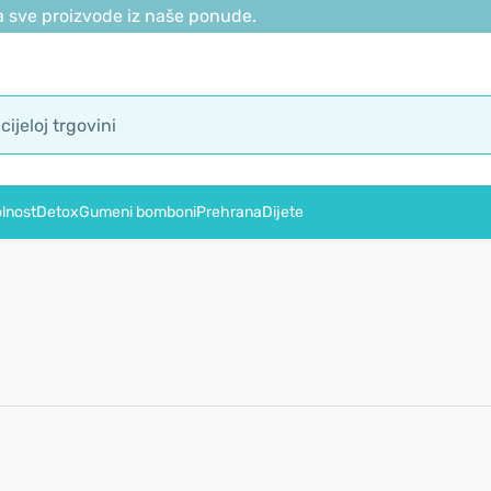
 sve proizvode iz naše ponude.
lnost
Detox
Gumeni bomboni
Prehrana
Dijete