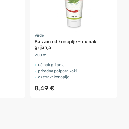
Virde
Balzam od konoplje – učinak
grijanja
200 ml
učinak grijanja
prirodna potpora koži
ekstrakt konoplje
8,49 €