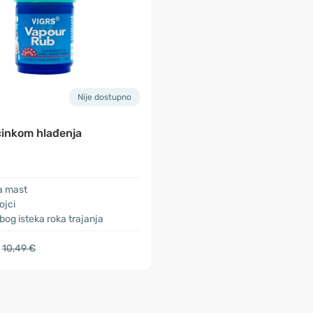
Nije dostupno
činkom hlađenja
a mast
tojci
bog isteka roka trajanja
10,49 €