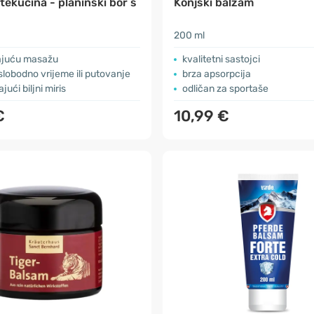
ekućina - planinski bor s
Konjski balzam
200 ml
ajuću masažu
kvalitetni sastojci
 slobodno vrijeme ili putovanje
brza apsorpcija
ući biljni miris
odličan za sportaše
€
10,99 €