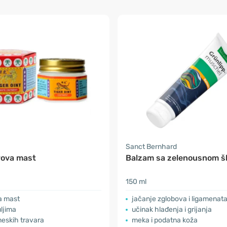
Sanct Bernhard
grova mast
Balzam sa zelenousnom š
150 ml
a mast
jačanje zglobova i ligamenat
uljima
učinak hlađenja i grijanja
neskih travara
meka i podatna koža