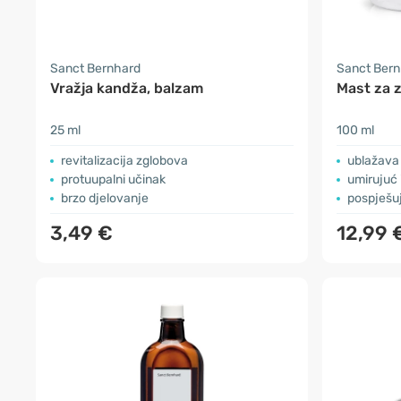
Sanct Bernhard
Sanct Ber
Vražja kandža, balzam
Mast za 
25 ml
100 ml
revitalizacija zglobova
ublažava
protuupalni učinak
umirujuć 
brzo djelovanje
pospješuj
3,49 €
12,99 