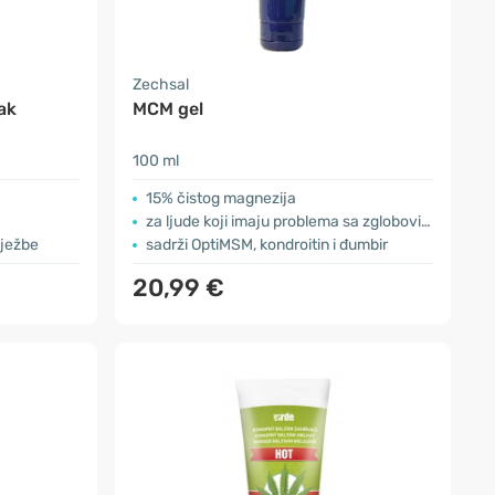
Zechsal
ak
MCM gel
100 ml
15% čistog magnezija
za ljude koji imaju problema sa zglobovima
vježbe
sadrži OptiMSM, kondroitin i đumbir
20,99 €