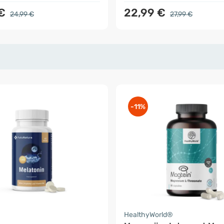
 €
22,99 €
24,99 €
27,99 €
-11%
a
HealthyWorld®