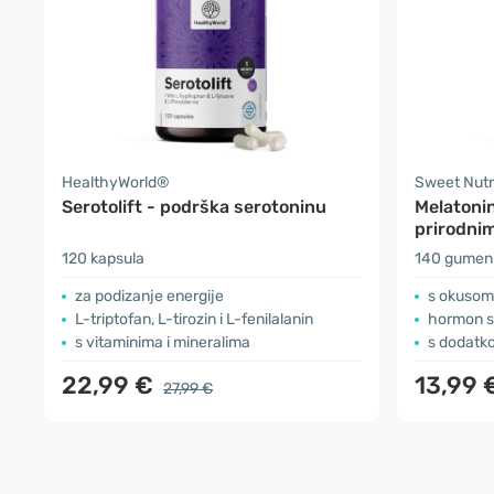
HealthyWorld®
Sweet Nutr
Serotolift - podrška serotoninu
Melatoni
prirodni
120 kapsula
140 gumen
za podizanje energije
s okusom
L-triptofan, L-tirozin i L-fenilalanin
hormon s
s vitaminima i mineralima
s dodatk
22,99 €
13,99 
27,99 €