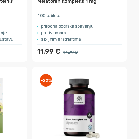
gtein®
Melatonin kompleks 1 mg
400 tableta
prirodna podrška spavanju
anje
protiv umora
sustavu
s biljnim ekstraktima
11,99 €
14,99 €
-22%