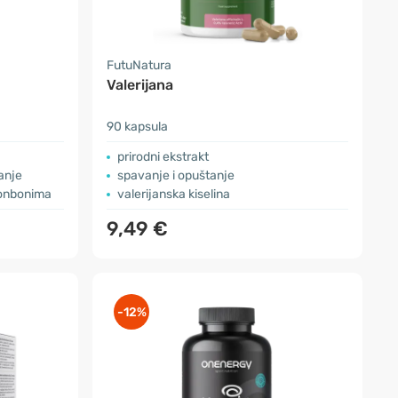
FutuNatura
Valerijana
90 kapsula
prirodni ekstrakt
anje
spavanje i opuštanje
onbonima
valerijanska kiselina
9,49 €
-12%