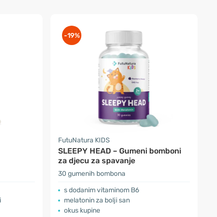
-19%
FutuNatura KIDS
SLEEPY HEAD – Gumeni bomboni
za djecu za spavanje
30 gumenih bombona
s dodanim vitaminom B6
i
melatonin za bolji san
okus kupine