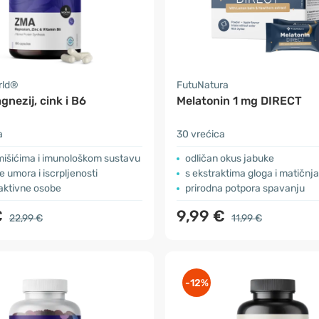
rld®
FutuNatura
nezij, cink i B6
Melatonin 1 mg DIRECT
a
30 vrećica
mišićima i imunološkom sustavu
odličan okus jabuke
 umora i iscrpljenosti
s ekstraktima gloga i matičnj
i aktivne osobe
prirodna potpora spavanju
€
9,99 €
22,99 €
11,99 €
-12%