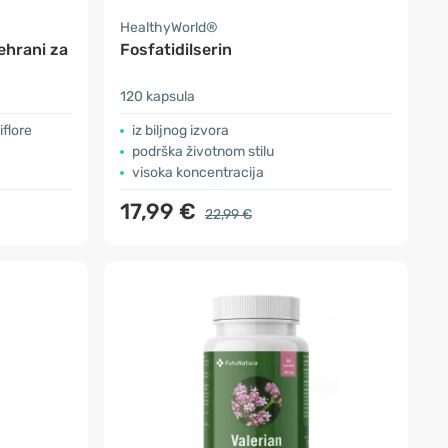
HealthyWorld®
ehrani za
Fosfatidilserin
120 kapsula
iflore
iz biljnog izvora
podrška životnom stilu
visoka koncentracija
17,99 €
22,99 €