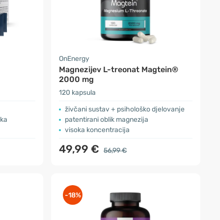
OnEnergy
Magnezijev L-treonat Magtein®
2000 mg
120 kapsula
živčani sustav + psihološko djelovanje
aka
patentirani oblik magnezija
visoka koncentracija
49,99 €
56,99 €
-18%