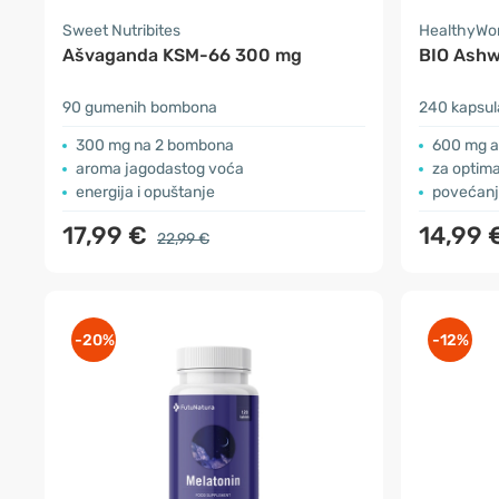
Sweet Nutribites
HealthyWo
Ašvaganda KSM-66 300 mg
BIO Ashw
90 gumenih bombona
240 kapsul
300 mg na 2 bombona
600 mg a
aroma jagodastog voća
za optim
energija i opuštanje
povećanj
17,99 €
14,99 
22,99 €
-20%
-12%