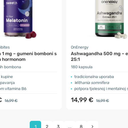
ibites
OnEnergy
n 1 mg – gumeni bomboni s
Ashwagandha 500 mg – e
m hormonom
25:1
ih bombona
180 kapsula
 kupine
tradicionalna uporaba
pavanja
Withania somnifera
om vitamina B6
potpora tjelesnoj i mentalnoj s
€
14,99 €
16,99 €
16,99 €
1
2
3
...
8