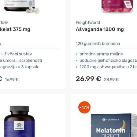
rld®
WeightWorld
 kelat 375 mg
Ašvaganda 1200 mg
a
120 gumenih bombona
 + živčani sustav
prirodna aroma maline
 umora i iscrpljenosti
podupire psihofizičko blagost
agnezija u 3 kapsule
1200 mg ashwagandhe u 2 b
€
26,99 €
16,99 €
28,99 €
-17%