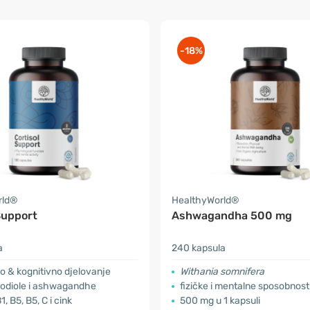
-18%
rld®
HealthyWorld®
Support
Ashwagandha 500 mg
a
240 kapsula
o & kognitivno djelovanje
Withania somnifera
rodiole i ashwagandhe
fizičke i mentalne sposobnost
1, B5, B5, C i cink
500 mg u 1 kapsuli