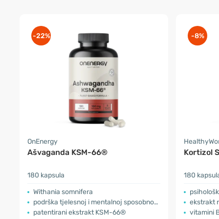
-22%
-8%
OnEnergy
HealthyWo
Ašvaganda KSM-66®
Kortizol 
180 kapsula
180 kapsul
Withania somnifera
psihološk
podrška tjelesnoj i mentalnoj sposobnosti
ekstrakt 
patentirani ekstrakt KSM-66®
vitamini B