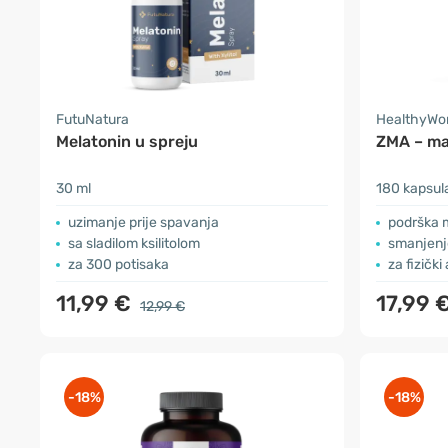
FutuNatura
HealthyWo
Melatonin u spreju
ZMA – mag
30 ml
180 kapsul
uzimanje prije spavanja
podrška 
sa sladilom ksilitolom
smanjenje
za 300 potisaka
za fizičk
11,99 €
17,99 
12,99 €
-18%
-18%