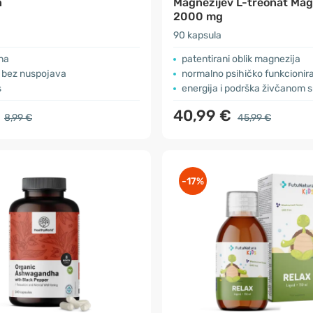
n
Magnezijev L-treonat Ma
2000 mg
90 kapsula
na
patentirani oblik magnezija
i bez nuspojava
normalno psihičko funkcionir
s
energija i podrška živčanom 
€
40,99 €
8,99 €
45,99 €
-17%