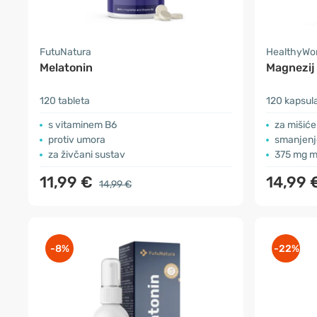
FutuNatura
HealthyWo
Melatonin
Magnezij
120 tableta
120 kapsul
s vitaminem B6
za mišiće
protiv umora
smanjenje
za živčani sustav
375 mg m
11,99 €
14,99 
14,99 €
-8%
-22%