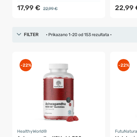
17,99 €
22,99
22,99 €
FILTER
• Prikazano 1-20 od 153 rezultata •
-22%
-22%
HealthyWorld®
FutuNatur