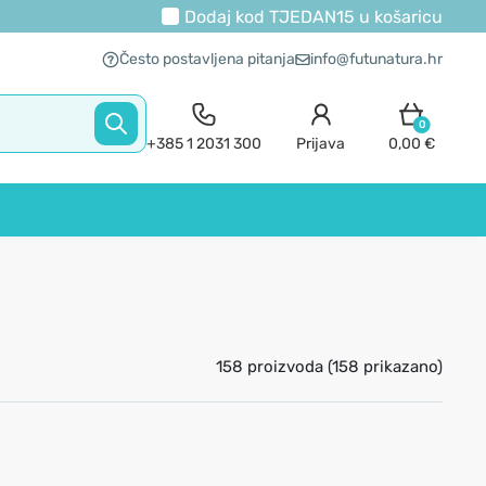
Dodaj kod
TJEDAN15
u košaricu
Često postavljena pitanja
info@futunatura.hr
0
+385 1 2031 300
Prijava
0,00 €
158 proizvoda (158 prikazano)