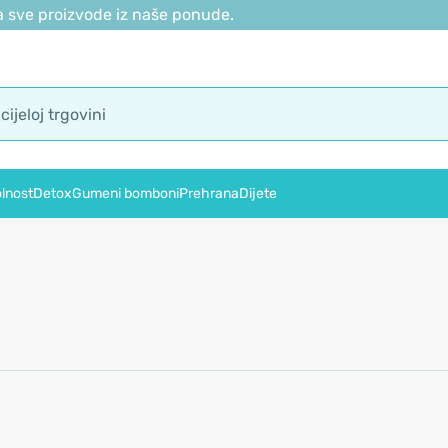
 sve proizvode iz naše ponude.
lnost
Detox
Gumeni bomboni
Prehrana
Dijete