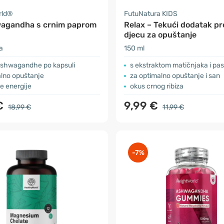
rld®
FutuNatura KIDS
agandha s crnim paprom
Relax – Tekući dodatak pr
djecu za opuštanje
a
150 ml
shwagandhe po kapsuli
s ekstraktom matičnjaka i pas
alno opuštanje
za optimalno opuštanje i san
e energije
okus crnog ribiza
€
9,99 €
18,99 €
11,99 €
-7%