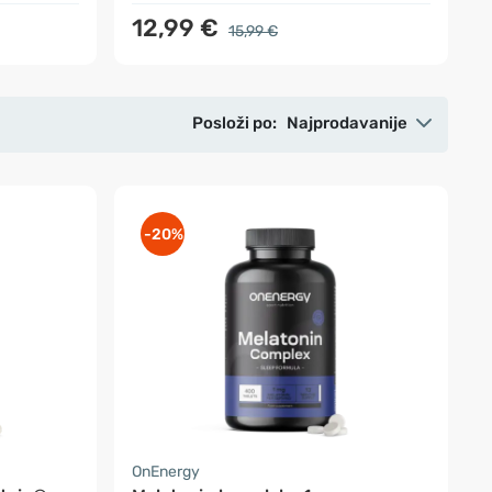
12,99 €
15,99 €
Posloži po:
Najprodavanije
-20%
OnEnergy