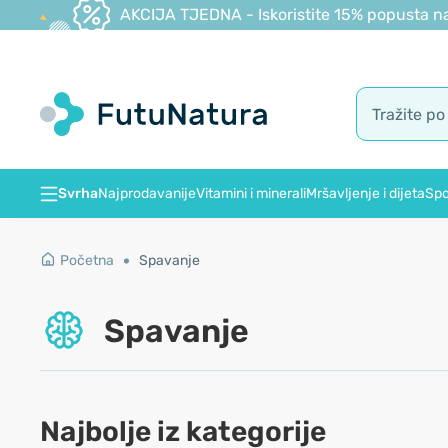
AKCIJA TJEDNA - Iskoristite 15% popusta na
Svrha
Najprodavanije
Vitamini i minerali
Mršavljenje i dijeta
Spo
Početna
Spavanje
Spavanje
Najbolje iz kategorije