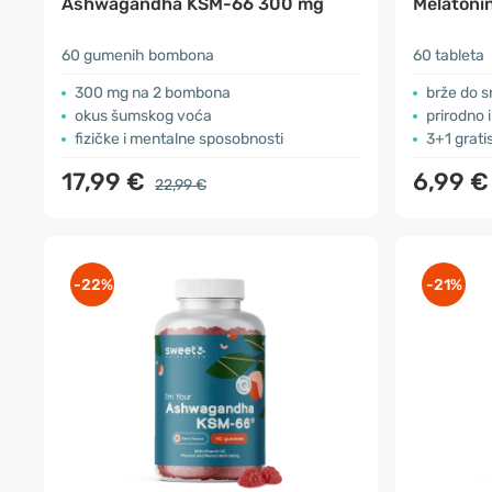
Ashwagandha KSM-66 300 mg
Melatoni
60 gumenih bombona
60 tableta
300 mg na 2 bombona
brže do s
okus šumskog voća
prirodno 
fizičke i mentalne sposobnosti
3+1 grati
17,99 €
6,99 
22,99 €
-22%
-21%