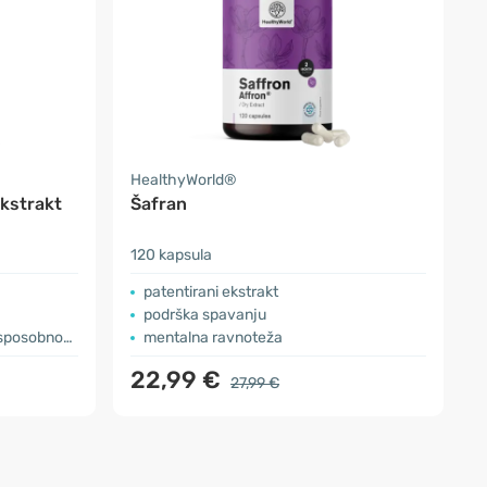
HealthyWorld®
kstrakt
Šafran
120 kapsula
patentirani ekstrakt
podrška spavanju
posobnosti
mentalna ravnoteža
22,99 €
27,99 €