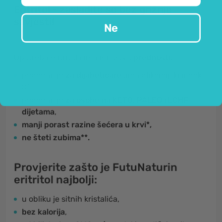
Eritritol - zasladite se bez grižnje
savjesti!
Ne
Upotreba eritritola ima mnoštvo
prednosti
:
pogodan je
za dijabetičare
(ima glikemijski indeks
0),
pogodan je
za osobe na KETO, PALEO i LCHF
dijetama
,
manji porast razine šećera u krvi*,
ne šteti zubima**.
Provjerite zašto je FutuNaturin
eritritol najbolji:
u obliku je sitnih kristalića,
bez kalorija
,