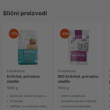
Slični proizvodi
-17%
-20%
FutuNatura
FutuNatura
Eritritol, prirodno
BIO Eritritol, prirodno
sladilo
sladilo
1000 g
1000 g
kuhinjski šećer na bazi eritritola
stolni zaslađivač
0 kalorija
zaslađivanje bez kalorija
odličan i za pečenje slastica
raznovrsna uporaba