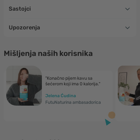
Sastojci
Upozorenja
Mišljenja naših korisnika
"Konačno pijem kavu sa
šećerom koji ima 0 kalorija."
Jelena Ćudina
FutuNaturina ambasadorica