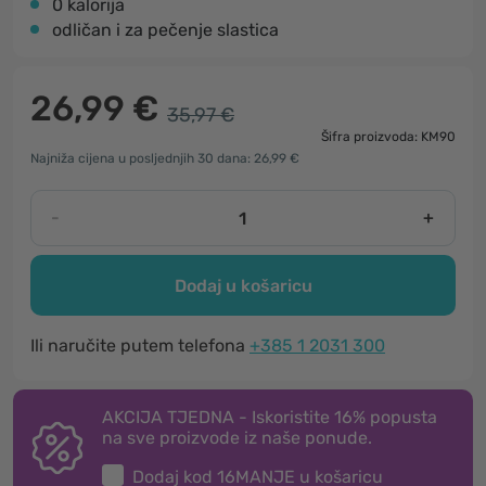
0 kalorija
odličan i za pečenje slastica
26,99 €
35,97 €
Šifra proizvoda: KM90
Najniža cijena u posljednjih 30 dana: 26,99 €
-
+
Dodaj u košaricu
Ili naručite putem telefona
+385 1 2031 300
AKCIJA TJEDNA - Iskoristite 16% popusta
na sve proizvode iz naše ponude.
Dodaj kod
16MANJE
u košaricu