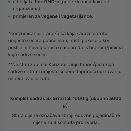
od biljaka
bez GMO-a
(genetski modificiranih
organizama),
primjeren za
vegane
i
vegetarijance
.
*Konzumiranje hrane/pića koja sadrže eritritol
umjesto šećera potiče manji rast glukoze u krvi
poslije njihovog unosa u usporedbi s hranom/pićima
koja sadrže šećer.
**Ne šteti zubima: Konzumiranje hrane/pića koja
sadrže eritritol umjesto šećera doprinosi održavanju
mineralizacije zubi.
Komplet sadrži: 3x Eritritol, 1000 g (ukupno 3000
g).
Stara cijena označava zbroj redovne pojedinačne
cijene za 3 komada proizvoda.