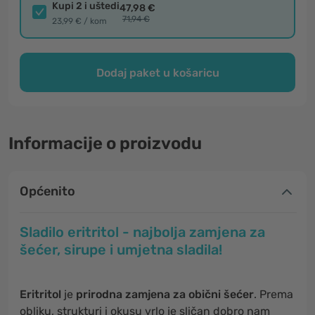
Kupi 2 i uštedi
47,98 €
71,94 €
23,99 € / kom
Dodaj paket u košaricu
Informacije o proizvodu
Općenito
Sladilo eritritol - najbolja zamjena za
šećer, sirupe i umjetna sladila!
Eritritol
je
prirodna zamjena za obični šećer
. Prema
obliku, strukturi i okusu vrlo je sličan dobro nam