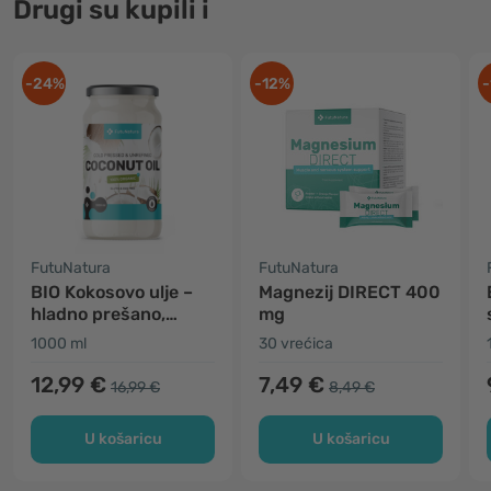
Drugi su kupili i
-24%
-12%
-
FutuNatura
FutuNatura
BIO Kokosovo ulje –
Magnezij DIRECT 400
hladno prešano,
mg
nerafinirano
1000 ml
30 vrećica
12,99 €
7,49 €
16,99 €
8,49 €
U košaricu
U košaricu