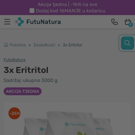
Akcija tjedna | -16% na sve
Dodaj kod
16MANJE
u košaricu
0
Početna
Zaslađivači
3x Eritritol
FutuNatura
3x Eritritol
Sadržaj: ukupno 3000 g
AKCIJA TJEDNA
-25%