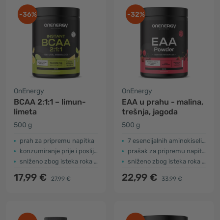
-36%
-32%
OnEnergy
OnEnergy
BCAA 2:1:1 – limun-
EAA u prahu - malina,
limeta
trešnja, jagoda
500 g
500 g
prah za pripremu napitka
7 esencijalnih aminokiselina
konzumiranje prije i poslije vježbanja
prašak za pripremu napitka
sniženo zbog isteka roka trajanja
sniženo zbog isteka roka trajanja
17,99 €
22,99 €
27,99 €
33,99 €