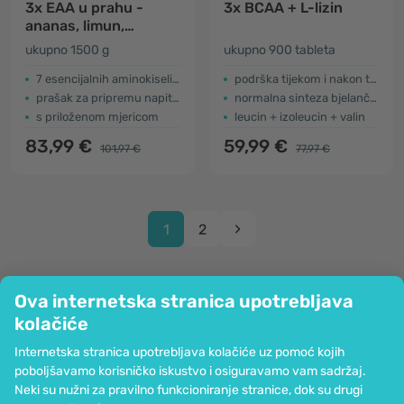
3x EAA u prahu -
3x BCAA + L-lizin
ananas, limun,
naranča
ukupno 1500 g
ukupno 900 tableta
7 esencijalnih aminokiselina
podrška tijekom i nakon treninga
prašak za pripremu napitka
normalna sinteza bjelančevina
s priloženom mjericom
leucin + izoleucin + valin
83,99 €
59,99 €
101,97 €
77,97 €
1
2
Ova internetska stranica upotrebljava
kolačiće
Tvrtka
Internetska stranica upotrebljava kolačiće uz pomoć kojih
Informacije
poboljšavamo korisničko iskustvo i osiguravamo vam sadržaj.
Pridružite nam se
Neki su nužni za pravilno funkcioniranje stranice, dok su drugi
Pomoć i narudžbe