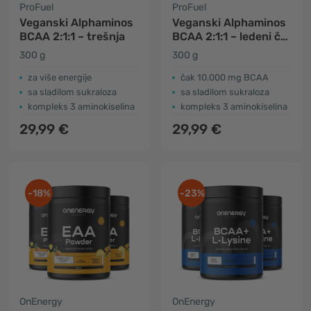
ProFuel
ProFuel
Veganski Alphaminos
Veganski Alphaminos
BCAA 2:1:1 – trešnja
BCAA 2:1:1 – ledeni čaj
breskva
300 g
300 g
za više energije
čak 10.000 mg BCAA
sa sladilom sukraloza
sa sladilom sukraloza
kompleks 3 aminokiselina
kompleks 3 aminokiselina
29,99 €
29,99 €
-18%
-23%
OnEnergy
OnEnergy