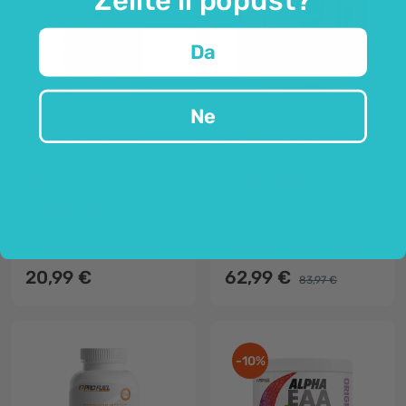
Da
Ne
AllNutrition
OnEnergy
BCAA 8:1:1, okus
3x BCAA 2:1:1 –
limuna
šumsko voće
400 g
ukupno 1500 g
za 100 napitaka
prah za pripremu napitka
sa sladilom sukralozom
konzumiranje prije i poslije vježbanja
leucin, valin i izoleucin
leucin + izoleucin + valin
20,99 €
62,99 €
83,97 €
-10%