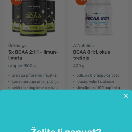
OnEnergy
AllNutrition
3x BCAA 2:1:1 – limun-
BCAA 8:1:1, okus
limeta
trešnje
ukupno 1500 g
400 g
prah za pripremu napitka
odlična bioraspoloživost
konzumiranje prije i poslije vježbanja
leucin, valin i izoleucin
sniženo zbog isteka roka trajanja
dovoljno za 100 napitaka
47,99 €
26,99 €
83,97 €
27,99 €
-25%
Želite li popust?