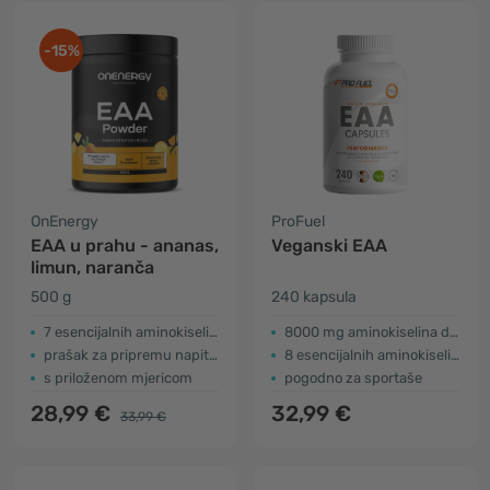
-15%
OnEnergy
ProFuel
EAA u prahu - ananas,
Veganski EAA
limun, naranča
500 g
240 kapsula
7 esencijalnih aminokiselina
8000 mg aminokiselina dnevno
prašak za pripremu napitka
8 esencijalnih aminokiselina
s priloženom mjericom
pogodno za sportaše
28,99 €
32,99 €
33,99 €