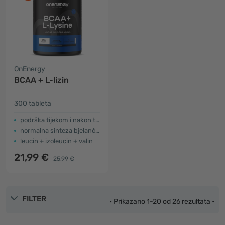
OnEnergy
BCAA + L-lizin
300 tableta
podrška tijekom i nakon treninga
normalna sinteza bjelančevina
leucin + izoleucin + valin
21,99 €
25,99 €
FILTER
• Prikazano 1-20 od 26 rezultata •