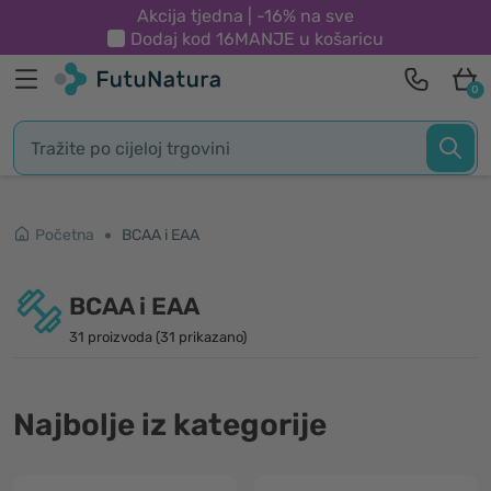
Akcija tjedna | -16% na sve
Dodaj kod
16MANJE
u košaricu
0
Početna
BCAA i EAA
BCAA i EAA
31 proizvoda (31 prikazano)
Najbolje iz kategorije