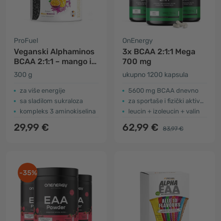
ProFuel
OnEnergy
Veganski Alphaminos
3x BCAA 2:1:1 Mega
BCAA 2:1:1 – mango i
700 mg
marakuja
300 g
ukupno 1200 kapsula
za više energije
5600 mg BCAA dnevno
sa sladilom sukraloza
za sportaše i fizički aktivne osobe
kompleks 3 aminokiselina
leucin + izoleucin + valin
29,99 €
62,99 €
83,97 €
-35%