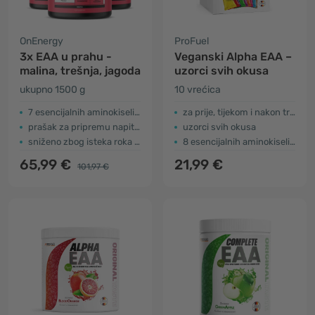
OnEnergy
ProFuel
3x EAA u prahu -
Veganski Alpha EAA –
malina, trešnja, jagoda
uzorci svih okusa
ukupno 1500 g
10 vrećica
7 esencijalnih aminokiselina
za prije, tijekom i nakon treninga
prašak za pripremu napitka
uzorci svih okusa
sniženo zbog isteka roka trajanja
8 esencijalnih aminokiselina
65,99 €
21,99 €
101,97 €