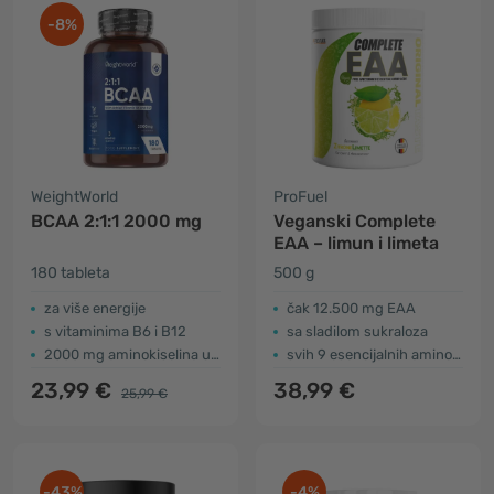
-8%
WeightWorld
ProFuel
BCAA 2:1:1 2000 mg
Veganski Complete
EAA – limun i limeta
180 tableta
500 g
za više energije
čak 12.500 mg EAA
s vitaminima B6 i B12
sa sladilom sukraloza
2000 mg aminokiselina u 2 tabletama
svih 9 esencijalnih aminokiselina
23,99 €
38,99 €
25,99 €
-43%
-4%