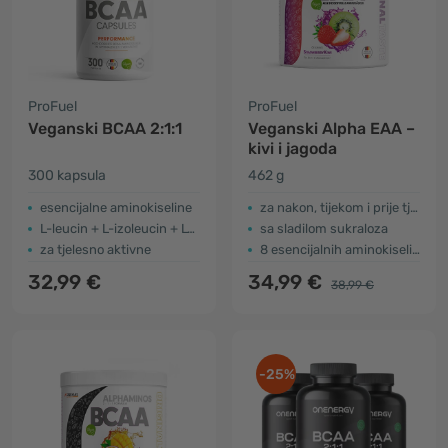
ProFuel
ProFuel
Veganski BCAA 2:1:1
Veganski Alpha EAA –
kivi i jagoda
300 kapsula
462 g
esencijalne aminokiseline
za nakon, tijekom i prije tjelovježbe
L-leucin + L-izoleucin + L-valin
sa sladilom sukraloza
za tjelesno aktivne
8 esencijalnih aminokiselina
32,99 €
34,99 €
38,99 €
-25%