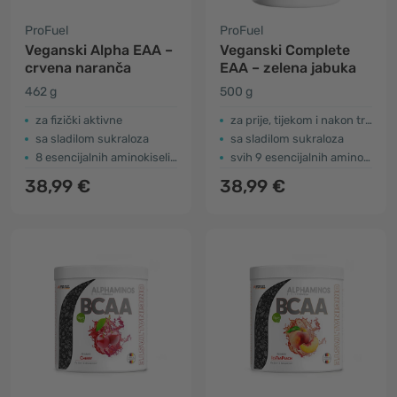
ProFuel
ProFuel
Veganski Alpha EAA –
Veganski Complete
crvena naranča
EAA – zelena jabuka
462 g
500 g
za fizički aktivne
za prije, tijekom i nakon treninga
sa sladilom sukraloza
sa sladilom sukraloza
8 esencijalnih aminokiselina
svih 9 esencijalnih aminokiselina
38,99 €
38,99 €