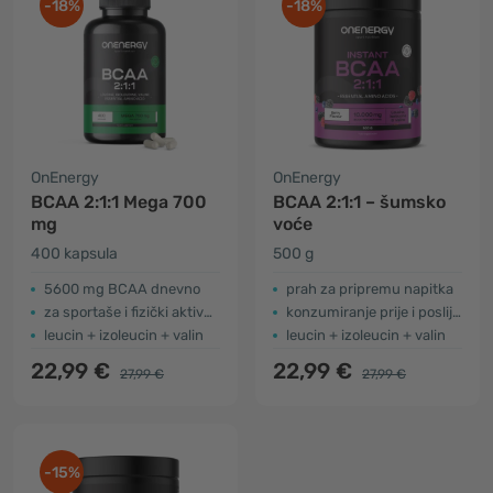
-18%
-18%
OnEnergy
OnEnergy
BCAA 2:1:1 Mega 700
BCAA 2:1:1 – šumsko
mg
voće
400 kapsula
500 g
5600 mg BCAA dnevno
prah za pripremu napitka
za sportaše i fizički aktivne osobe
konzumiranje prije i poslije vježbanja
leucin + izoleucin + valin
leucin + izoleucin + valin
22,99 €
22,99 €
27,99 €
27,99 €
-15%