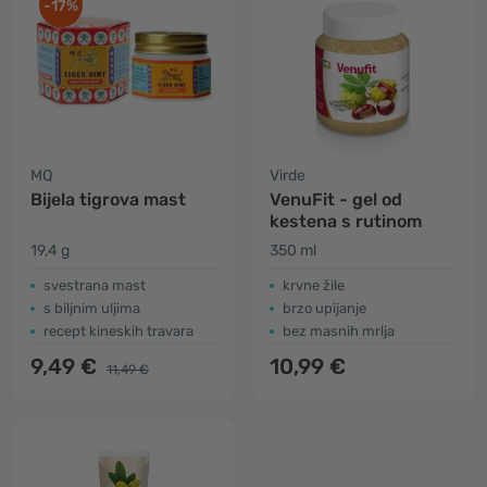
-17%
MQ
Virde
Bijela tigrova mast
VenuFit - gel od
kestena s rutinom
19,4 g
350 ml
svestrana mast
krvne žile
s biljnim uljima
brzo upijanje
recept kineskih travara
bez masnih mrlja
9,49 €
10,99 €
11,49 €