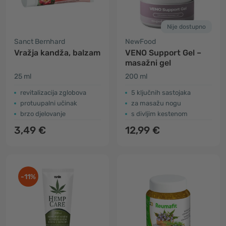
Nije dostupno
Sanct Bernhard
NewFood
Vražja kandža, balzam
VENO Support Gel –
masažni gel
25 ml
200 ml
revitalizacija zglobova
5 ključnih sastojaka
protuupalni učinak
za masažu nogu
brzo djelovanje
s divljim kestenom
3,49 €
12,99 €
-11%