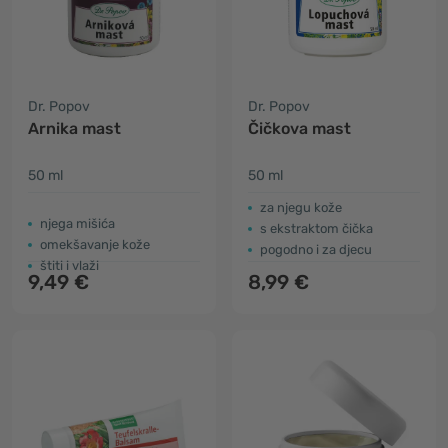
Dr. Popov
Dr. Popov
Arnika mast
Čičkova mast
50 ml
50 ml
za njegu kože
njega mišića
s ekstraktom čička
omekšavanje kože
pogodno i za djecu
štiti i vlaži
9,49 €
8,99 €