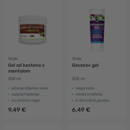
Virde
Virde
Gel od kestena s
Gavezov gel
mentolom
250 ml
200 ml
jačanje stijenke vena
njega kože
osjećaj hlađenja
visoka kvaliteta
za umorne noge
iz ekstrakta gaveza
9,49 €
6,49 €