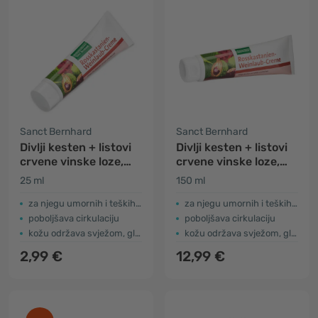
Sanct Bernhard
Sanct Bernhard
Divlji kesten + listovi
Divlji kesten + listovi
crvene vinske loze,
crvene vinske loze,
krema
krema
25 ml
150 ml
za njegu umornih i teških nogu
za njegu umornih i teških nogu
poboljšava cirkulaciju
poboljšava cirkulaciju
kožu održava svježom, glatkom i mekom
kožu održava svježom, glatkom i mekom
2,99 €
12,99 €