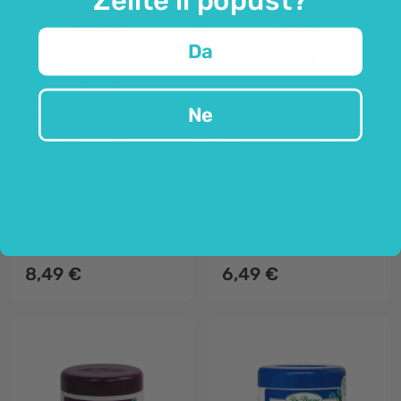
Da
Ne
Virde
Sanct Bernhard
Konjski balzam -
Nevenova krema s
učinak grijanja
uljem mrkve
200 ml
100 ml
toplinski učinak
sadrži ulja mrkve i avokada
cirkulacija
brza apsorpcija
za masažu
izvrsna za njegu suhe i ispucale kože
8,49 €
6,49 €