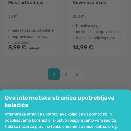
Mast od kadulje
Nevenova mast
50 ml
200 ml
hranjiva njega
njega kože ispod pelene
odlična za njegu vrlo osjetljive i suhe kože
nepravilnosti na koži
njega lica i cijelog tijela
zaležanost
8,99 €
14,99 €
9,49 €
1
2
Ova internetska stranica upotrebljava
kolačiće
Tvrtka
Internetska stranica upotrebljava kolačiće uz pomoć kojih
Informacije
poboljšavamo korisničko iskustvo i osiguravamo vam sadržaj.
Pridružite nam se
Neki su nužni za pravilno funkcioniranje stranice, dok su drugi
Pomoć i narudžbe