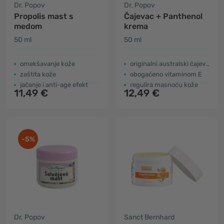
Dr. Popov
Dr. Popov
Propolis mast s
Čajevac + Panthenol
medom
krema
50 ml
50 ml
omekšavanje kože
originalni australski čajevac
zaštita kože
obogaćeno vitaminom E
jačanje i anti-age efekt
regulira masnoću kože
11,49 €
12,49 €
-5%
Dr. Popov
Sanct Bernhard