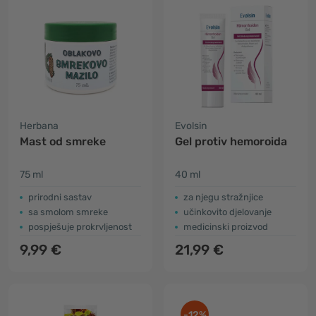
Herbana
Evolsin
Mast od smreke
Gel protiv hemoroida
75 ml
40 ml
prirodni sastav
za njegu stražnjice
sa smolom smreke
učinkovito djelovanje
pospješuje prokrvljenost
medicinski proizvod
9,99 €
21,99 €
-12%