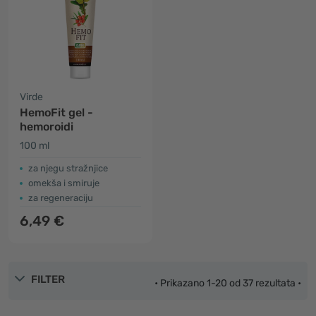
Virde
HemoFit gel -
hemoroidi
100 ml
za njegu stražnjice
omekša i smiruje
za regeneraciju
6,49 €
FILTER
• Prikazano 1-20 od 37 rezultata •