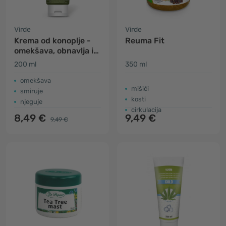
Virde
Virde
Krema od konoplje -
Reuma Fit
omekšava, obnavlja i
njeguje
200 ml
350 ml
omekšava
mišići
smiruje
kosti
njeguje
cirkulacija
8,49 €
9,49 €
9,49 €