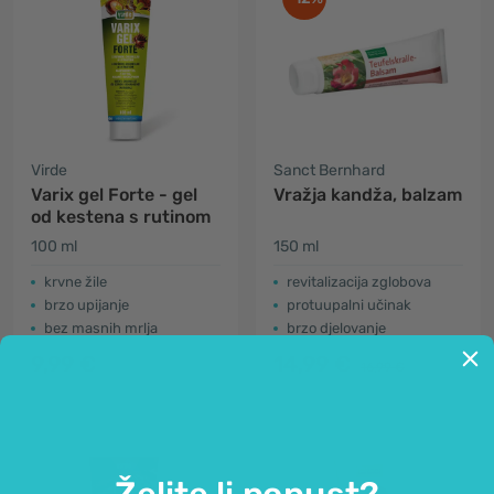
Virde
Sanct Bernhard
Varix gel Forte - gel
Vražja kandža, balzam
od kestena s rutinom
100 ml
150 ml
krvne žile
revitalizacija zglobova
brzo upijanje
protuupalni učinak
bez masnih mrlja
brzo djelovanje
9,99 €
14,99 €
16,99 €
Želite li popust?