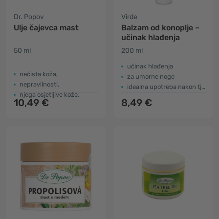
Dr. Popov
Virde
Ulje čajevca mast
Balzam od konoplje –
učinak hlađenja
50 ml
200 ml
učinak hlađenja
nečista koža,
za umorne noge
nepravilnosti,
idealna upotreba nakon tjelovježbe
njega osjetljive kože.
10,49 €
8,49 €