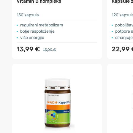
Vitamin B kompleks
Kapsule z
150 kapsula
120 kapsul
regulirani metabolizam
poboljšav
bolje raspoloženje
potpora 
više energije
smanjuje
13,99 €
22,99 
15,99 €