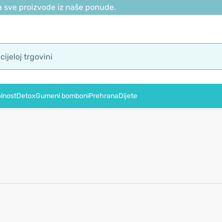
 sve proizvode iz naše ponude.
lnost
Detox
Gumeni bomboni
Prehrana
Dijete