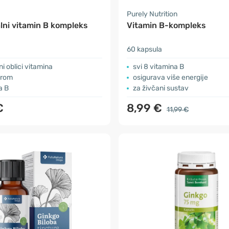
Purely Nutrition
lni vitamin B kompleks
Vitamin B-kompleks
60 kapsula
ni oblici vitamina
svi 8 vitamina B
orom
osigurava više energije
a B
za živčani sustav
€
8,99 €
11,99 €