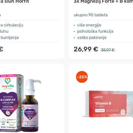
a sluh Hörfit
3x Magnezij Forte + B ko
a
ukupno 90 tableta
a cirkulaciju
više energije
sluhu
psihološka funkcija
 šumljenje
veliko pakiranje
€
26,99 €
35,97 €
-25%