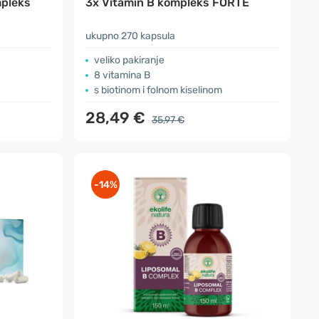
mpleks
3x Vitamin B kompleks FORTE
ukupno 270 kapsula
veliko pakiranje
8 vitamina B
s biotinom i folnom kiselinom
28,49 €
35,97 €
-14%