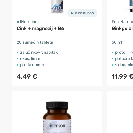
Nije dostupno
AllNutrition
FutuNatura
Cink + magnezij + B6
Ginkgo bi
20 šumećih tableta
50 ml
za učinkovit napitak
protok kr
okus: limun
potpora k
protiv umora
s dodani
4,49 €
11,99 