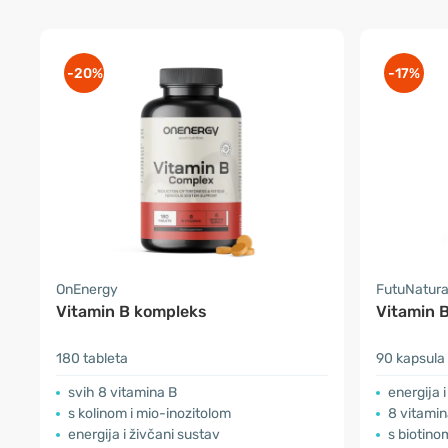
-20%
-17%
OnEnergy
FutuNatur
Vitamin B kompleks
Vitamin 
180 tableta
90 kapsula
svih 8 vitamina B
energija 
s kolinom i mio-inozitolom
8 vitamin
energija i živčani sustav
s biotino