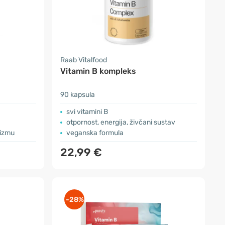
Raab Vitalfood
Vitamin B kompleks
90 kapsula
svi vitamini B
otpornost, energija, živčani sustav
nizmu
veganska formula
22,99 €
-28%