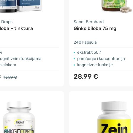
 Drops
Sanct Bernhard
loba – tinktura
Ginko biloba 75 mg
240 kapsula
vi
ekstrakt 50:1
ognitivnim funkcijama
pamćenje i koncentracija
m cinkom
kognitivne funkcije
€
28,99 €
13,99 €