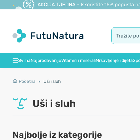
AKCIJA TJEDNA - Iskoristite 15% popusta na
Svrha
Najprodavanije
Vitamini i minerali
Mršavljenje i dijeta
Spo
Početna
Uši i sluh
Uši i sluh
Najbolje iz kategorije