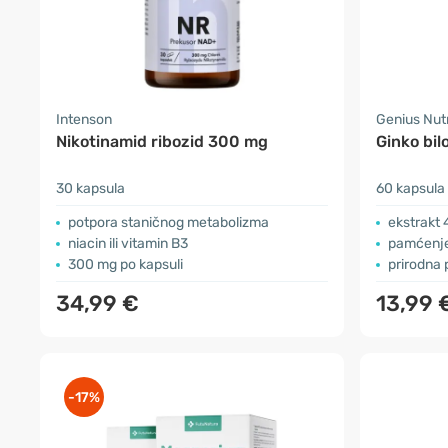
Intenson
Genius Nutr
Nikotinamid ribozid 300 mg
Ginko bil
30 kapsula
60 kapsula
potpora staničnog metabolizma
ekstrakt 
niacin ili vitamin B3
pamćenje
300 mg po kapsuli
prirodna
34,99 €
13,99 
-17%