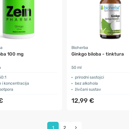
ma
Bioherba
loba 100 mg
Ginkgo biloba - tinktura
a
50 ml
50:1
prirodni sastojci
 i koncentracija
bez alkohola
potpora
živčani sustav
€
12,99 €
1
2