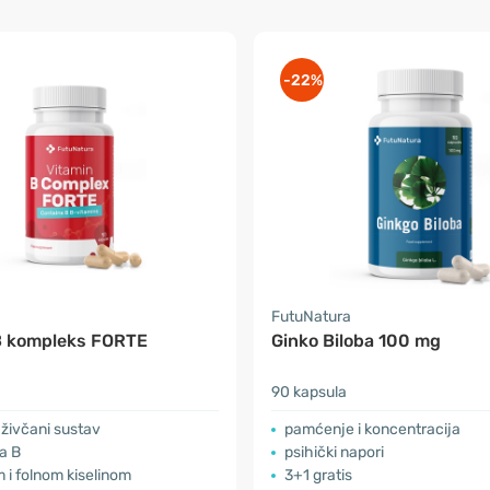
-22%
a
FutuNatura
B kompleks FORTE
Ginko Biloba 100 mg
90 kapsula
i živčani sustav
pamćenje i koncentracija
a B
psihički napori
m i folnom kiselinom
3+1 gratis