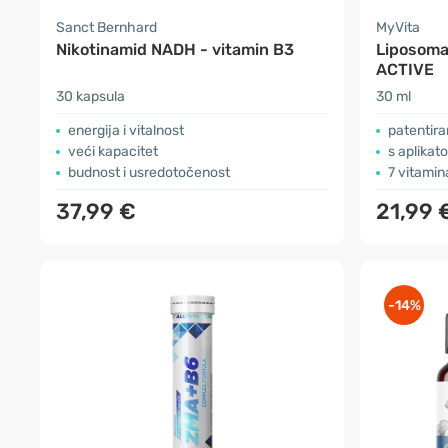
Sanct Bernhard
MyVita
Nikotinamid NADH - vitamin B3
Liposoma
ACTIVE
30 kapsula
30 ml
energija i vitalnost
patentira
veći kapacitet
s aplikat
budnost i usredotočenost
7 vitamin
37,99 €
21,99 
-14%