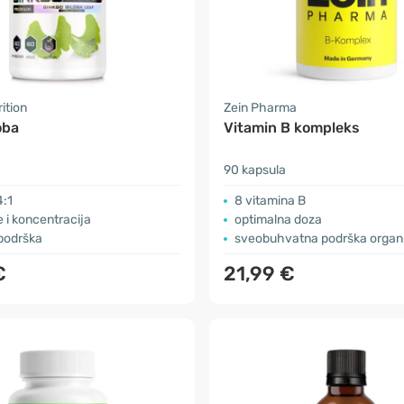
ition
Zein Pharma
oba
Vitamin B kompleks
90 kapsula
4:1
8 vitamina B
 i koncentracija
optimalna doza
 podrška
sveobuhvatna podrška orga
€
21,99 €