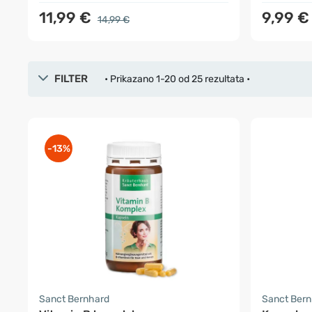
11,99 €
9,99 
14,99 €
FILTER
• Prikazano 1-20 od 25 rezultata •
-13%
Sanct Bernhard
Sanct Ber