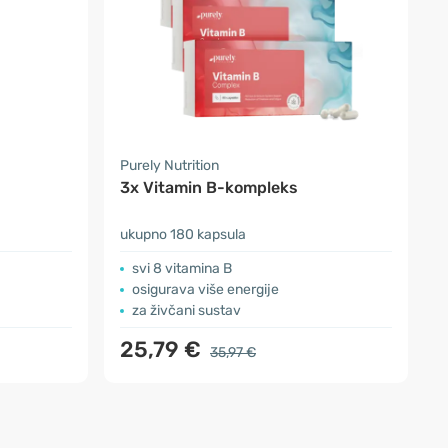
Purely Nutrition
3x Vitamin B-kompleks
ukupno 180 kapsula
svi 8 vitamina B
osigurava više energije
za živčani sustav
25,79 €
35,97 €