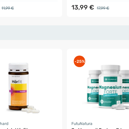
€
13,99 €
11,99 €
17,99 €
-25%
nhard
FutuNatura