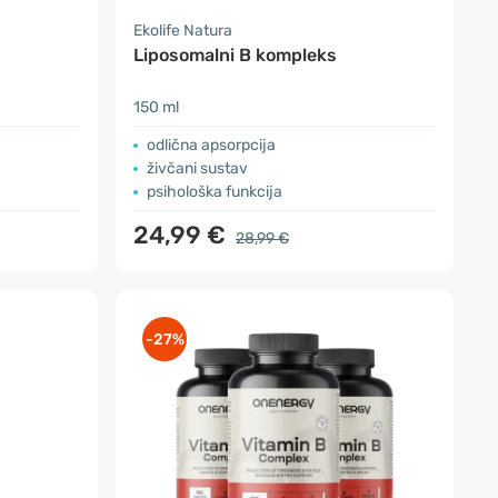
Ekolife Natura
Liposomalni B kompleks
150 ml
odlična apsorpcija
živčani sustav
psihološka funkcija
24,99 €
28,99 €
-27%