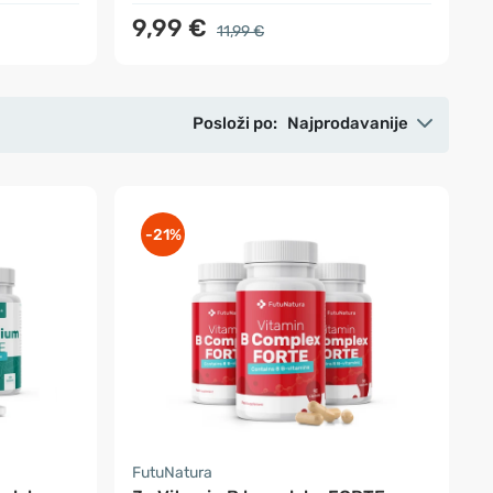
9,99 €
11,99 €
Posloži po:
Najprodavanije
-21%
FutuNatura