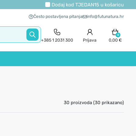
Dodaj kod
TJEDAN15
u košaricu
Često postavljena pitanja
info@futunatura.hr
0
+385 1 2031 300
Prijava
0,00 €
30 proizvoda (30 prikazano)