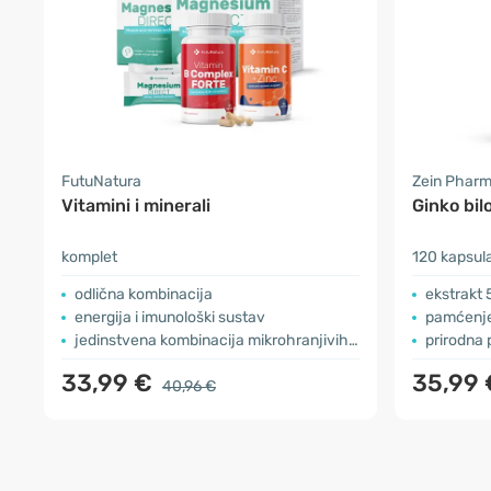
FutuNatura
Zein Phar
Vitamini i minerali
Ginko bi
komplet
120 kapsul
odlična kombinacija
ekstrakt 
energija i imunološki sustav
pamćenje
jedinstvena kombinacija mikrohranjivih tvari
prirodna 
33,99 €
35,99 
40,96 €