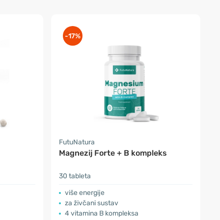
-17%
FutuNatura
Magnezij Forte + B kompleks
30 tableta
više energije
za živčani sustav
4 vitamina B kompleksa