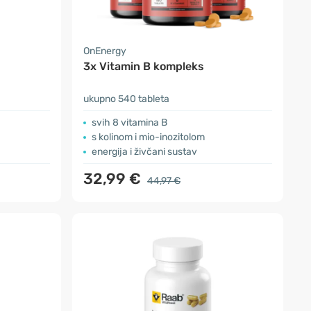
OnEnergy
3x Vitamin B kompleks
ukupno 540 tableta
svih 8 vitamina B
s kolinom i mio-inozitolom
energija i živčani sustav
32,99 €
44,97 €