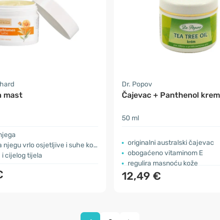
nhard
Dr. Popov
a mast
Čajevac + Panthenol kre
50 ml
njega
originalni australski čajevac
 njegu vrlo osjetljive i suhe kože
obogaćeno vitaminom E
i cijelog tijela
regulira masnoću kože
€
12,49 €