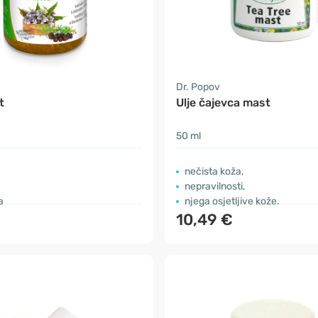
Dr. Popov
t
Ulje čajevca mast
50 ml
nečista koža,
nepravilnosti,
a
njega osjetljive kože.
10,49 €