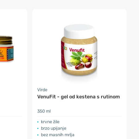
Virde
VenuFit - gel od kestena s rutinom
350 ml
krvne žile
brzo upijanje
bez masnih mrlja