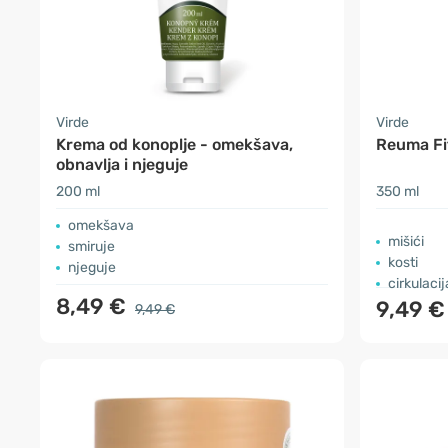
Virde
Virde
Krema od konoplje - omekšava,
Reuma Fi
obnavlja i njeguje
200 ml
350 ml
omekšava
mišići
smiruje
kosti
njeguje
cirkulacij
8,49 €
9,49 €
9,49 €