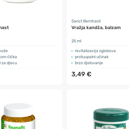
Sanct Bernhard
mast
Vražja kandža, balzam
25 ml
 kože
revitalizacija zglobova
tom čička
protuupalni učinak
 za djecu
brzo djelovanje
3,49 €