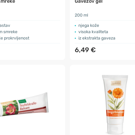
smreke
Gavezov gel
200 ml
sastav
njega kože
m smreke
visoka kvaliteta
e prokrvljenost
iz ekstrakta gaveza
6,49 €