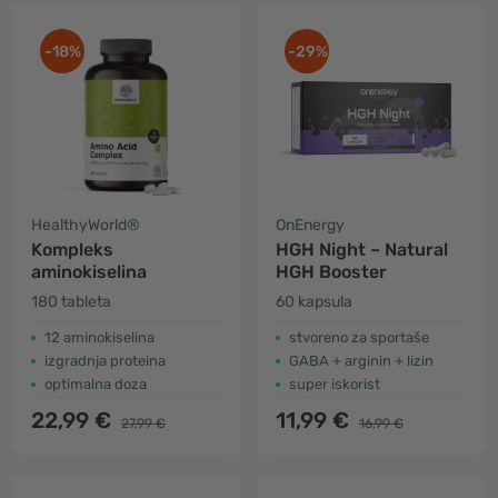
-18%
-29%
HealthyWorld®
OnEnergy
Kompleks
HGH Night – Natural
aminokiselina
HGH Booster
180 tableta
60 kapsula
12 aminokiselina
stvoreno za sportaše
izgradnja proteina
GABA + arginin + lizin
optimalna doza
super iskorist
22,99 €
11,99 €
27,99 €
16,99 €