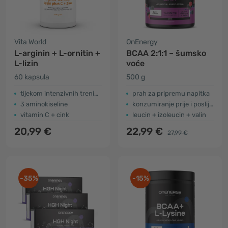
Vita World
OnEnergy
L-arginin + L-ornitin +
BCAA 2:1:1 – šumsko
L-lizin
voće
60 kapsula
500 g
tijekom intenzivnih treninga
prah za pripremu napitka
3 aminokiseline
konzumiranje prije i poslije vježbanja
vitamin C + cink
leucin + izoleucin + valin
20,99 €
22,99 €
27,99 €
-35%
-15%