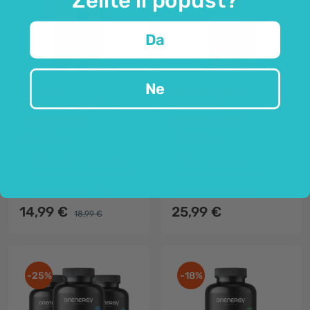
Da
Ne
OnEnergy
Sanct Bernhard
HGH Day – Natural
Kompleks
HGH Booster
Aminokiselina
60 kapsula
200 kapsula
sinteza proteina u mišićima
18 aminokiselina
s cinkom, vitaminom B i aminokiselinama
ekološka valencija 137
za sportski aktivne
vrhunska kvaliteta
14,99 €
25,99 €
18,99 €
-25%
-18%