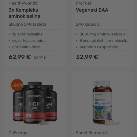
HealthyWorld®
ProFuel
3x Kompleks
Veganski EAA
aminokiselina
ukupno 540 tableta
240 kapsula
12 aminokiselina
8000 mg aminokiselina dnevno
izgradnja proteina
8 esencijalnih aminokiselina
optimalna doza
pogodno za sportaše
62,99 €
32,99 €
83,97 €
-26%
OnEnergy
Sanct Bernhard