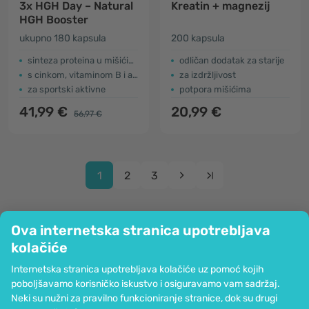
3x HGH Day – Natural
Kreatin + magnezij
HGH Booster
ukupno 180 kapsula
200 kapsula
sinteza proteina u mišićima
odličan dodatak za starije
s cinkom, vitaminom B i aminokiselinama
za izdržljivost
za sportski aktivne
potpora mišićima
41,99 €
20,99 €
56,97 €
1
2
3
Ova internetska stranica upotrebljava
kolačiće
Tvrtka
Internetska stranica upotrebljava kolačiće uz pomoć kojih
Informacije
poboljšavamo korisničko iskustvo i osiguravamo vam sadržaj.
Pridružite nam se
Neki su nužni za pravilno funkcioniranje stranice, dok su drugi
Pomoć i narudžbe