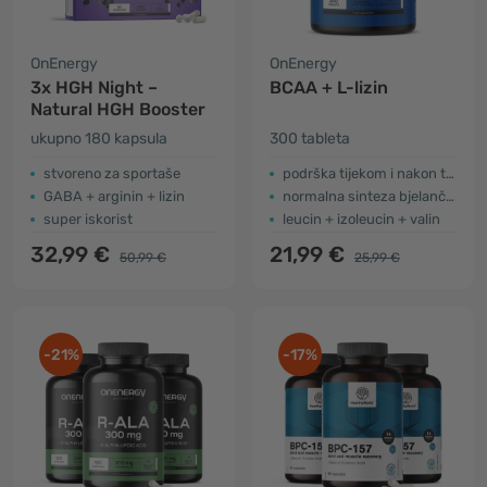
OnEnergy
OnEnergy
3x HGH Night –
BCAA + L-lizin
Natural HGH Booster
ukupno 180 kapsula
300 tableta
stvoreno za sportaše
podrška tijekom i nakon treninga
GABA + arginin + lizin
normalna sinteza bjelančevina
super iskorist
leucin + izoleucin + valin
32,99 €
21,99 €
50,99 €
25,99 €
-21%
-17%