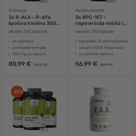
OnEnergy
HealthyWorld®
3x R-ALA – R-alfa
3x BPC-157 –
lipoična kiselina 300
regeneracija mišića i
mg
zglobova
ukupno 360 kapsula
ukupno 270 kapsula
za sportaše
kompleks 15 aminokiselina
povećanje energije
ukupno 1000 mg po dozi
300 mg po kapsuli
za sportski aktivne
80,99 €
56,99 €
101,97 €
68,97 €
-25%