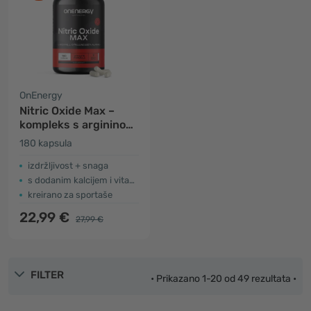
OnEnergy
Nitric Oxide Max –
kompleks s argininom,
citrulinom i beta-
180 kapsula
alaninom
izdržljivost + snaga
s dodanim kalcijem i vitaminom B3
kreirano za sportaše
22,99 €
27,99 €
FILTER
• Prikazano 1-20 od 49 rezultata •