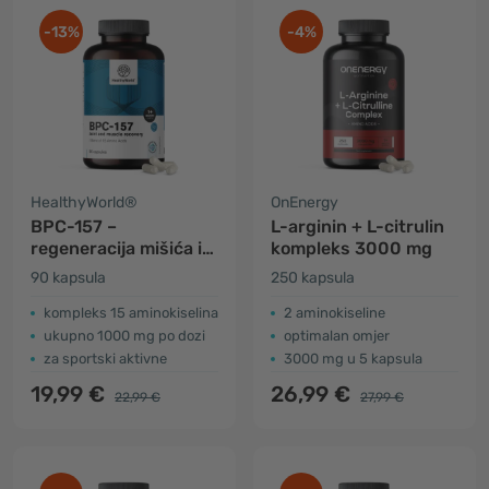
-13%
-4%
HealthyWorld®
OnEnergy
BPC-157 –
L-arginin + L-citrulin
regeneracija mišića i
kompleks 3000 mg
zglobova
90 kapsula
250 kapsula
kompleks 15 aminokiselina
2 aminokiseline
ukupno 1000 mg po dozi
optimalan omjer
za sportski aktivne
3000 mg u 5 kapsula
19,99 €
26,99 €
22,99 €
27,99 €