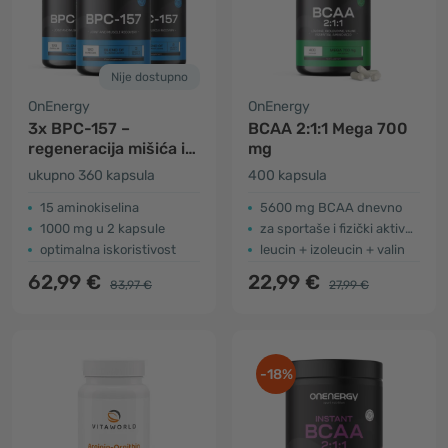
Nije dostupno
OnEnergy
OnEnergy
3x BPC-157 –
BCAA 2:1:1 Mega 700
regeneracija mišića i
mg
zglobova
ukupno 360 kapsula
400 kapsula
15 aminokiselina
5600 mg BCAA dnevno
1000 mg u 2 kapsule
za sportaše i fizički aktivne osobe
optimalna iskoristivost
leucin + izoleucin + valin
62,99 €
22,99 €
83,97 €
27,99 €
-18%