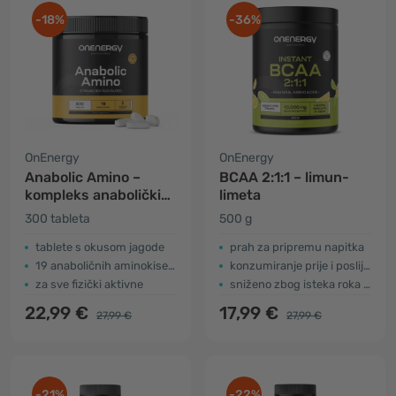
-18%
-36%
OnEnergy
OnEnergy
Anabolic Amino –
BCAA 2:1:1 – limun-
kompleks anaboličkih
limeta
aminokiselina
300 tableta
500 g
tablete s okusom jagode
prah za pripremu napitka
19 anaboličnih aminokiselina
konzumiranje prije i poslije vježbanja
za sve fizički aktivne
sniženo zbog isteka roka trajanja
22,99 €
17,99 €
27,99 €
27,99 €
-21%
-22%