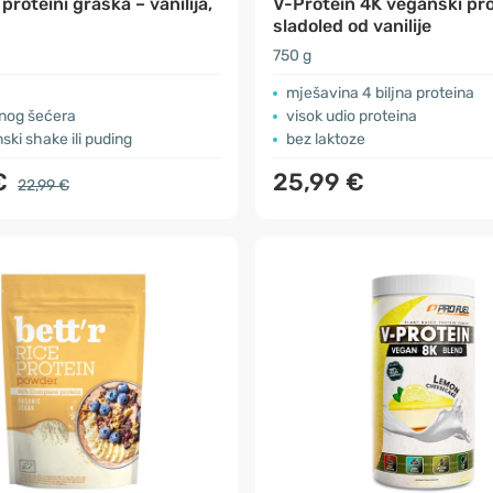
proteini graška – vanilija,
V-Protein 4K veganski pro
sladoled od vanilije
750 g
mješavina 4 biljna proteina
nog šećera
visok udio proteina
ski shake ili puding
bez laktoze
€
25,99 €
22,99 €