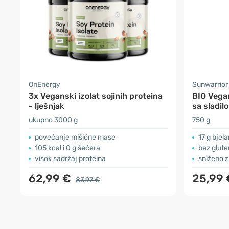
OnEnergy
Sunwarrior
3x Veganski izolat sojinih proteina
BIO Vega
- lješnjak
sa sladil
ukupno 3000 g
750 g
povećanje mišićne mase
17 g bjel
105 kcal i 0 g šećera
bez glute
visok sadržaj proteina
sniženo z
62,99 €
25,99
83,97 €