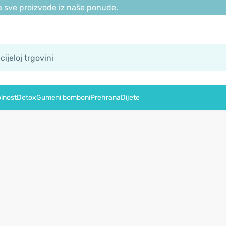
 sve proizvode iz naše ponude.
lnost
Detox
Gumeni bomboni
Prehrana
Dijete