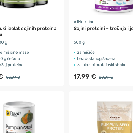
AllNutrition
ki izolat sojinih proteina
Sojini proteini – trešnja i 
a
00 g
500 g
e mišićne mase
za mišiće
i 0 g šećera
bez dodanog šećera
ržaj proteina
za ukusni proteinski shake
 €
17,99 €
83,97 €
20,99 €