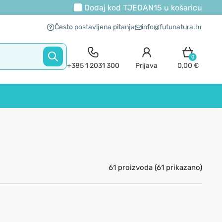
Dodaj kod
TJEDAN15
u košaricu
Često postavljena pitanja
info@futunatura.hr
0
+385 1 2031 300
Prijava
0,00 €
61 proizvoda (61 prikazano)