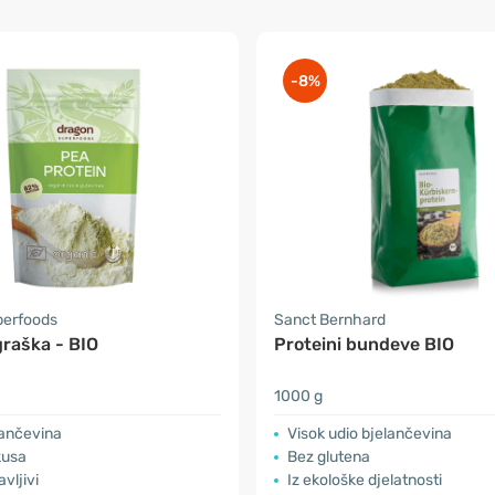
-8%
perfoods
Sanct Bernhard
graška - BIO
Proteini bundeve BIO
1000 g
lančevina
Visok udio bjelančevina
kusa
Bez glutena
vljivi
Iz ekološke djelatnosti