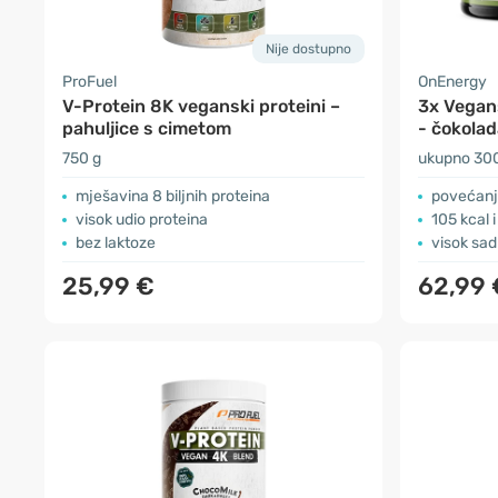
Nije dostupno
ProFuel
OnEnergy
V-Protein 8K veganski proteini –
3x Vegans
pahuljice s cimetom
- čokolad
750 g
ukupno 30
mješavina 8 biljnih proteina
povećanj
visok udio proteina
105 kcal 
bez laktoze
visok sad
25,99 €
62,99