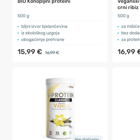
BIO Konopljini proteini
Veganski 
crni ribiz
500 g
500 g
biljni izvor bjelančevina
za mišiće
iz ekološkog uzgoja
bez doda
obogaćenje prehrane
za protein
15,99 €
16,99 
16,99 €
Nije dostupno