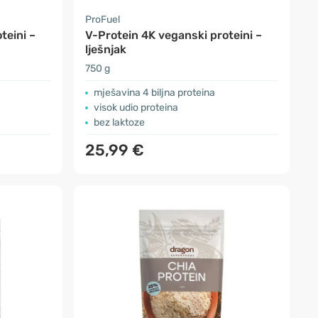
ProFuel
teini –
V-Protein 4K veganski proteini –
lješnjak
750 g
mješavina 4 biljna proteina
visok udio proteina
bez laktoze
25,99 €