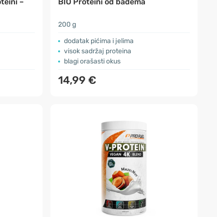
teini –
BIO Proteini od badema
200 g
dodatak pićima i jelima
visok sadržaj proteina
blagi orašasti okus
14,99 €