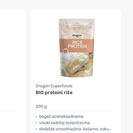
Dragon Superfoods
BIO proteini riže
200 g
bogati aminokiselinama
visoki sadržaj bjelančevina
dodatak smoothiejima, kašama, soku…