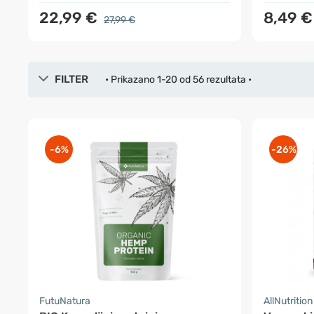
22,99 €
8,49 €
27,99 €
FILTER
• Prikazano 1-20 od 56 rezultata •
-6%
-26%
FutuNatura
AllNutrition