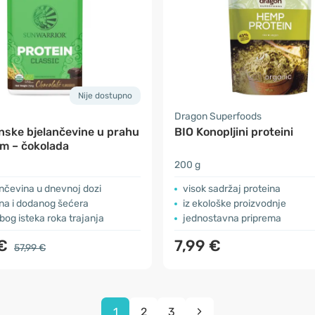
Nije dostupno
Dragon Superfoods
nske bjelančevine u prahu
BIO Konopljini proteini
om – čokolada
200 g
ančevina u dnevnoj dozi
visok sadržaj proteina
na i dodanog šećera
iz ekološke proizvodnje
bog isteka roka trajanja
jednostavna priprema
 €
7,99 €
57,99 €
1
2
3