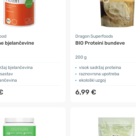
food
Dragon Superfoods
e bjelančevine
BIO Proteini bundeve
200 g
ržaj bjelančevina
visok sadržaj proteina
 sastav
raznovrsna upotreba
lančevina
ekološki uzgoj
€
6,99 €