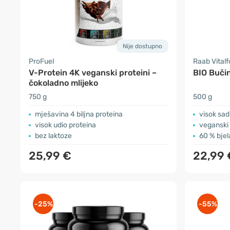
Nije dostupno
ProFuel
Raab Vital
V-Protein 4K veganski proteini –
BIO Bučin
čokoladno mlijeko
750 g
500 g
mješavina 4 biljna proteina
visok sad
visok udio proteina
veganski
bez laktoze
60 % bje
25,99 €
22,99 
-25%
-55%