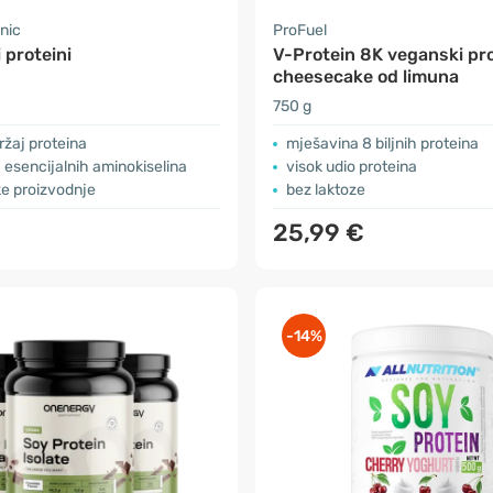
nic
ProFuel
i proteini
V-Protein 8K veganski pro
cheesecake od limuna
750 g
ržaj proteina
mješavina 8 biljnih proteina
h esencijalnih aminokiselina
visok udio proteina
ke proizvodnje
bez laktoze
25,99 €
-14%