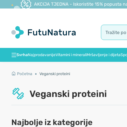
AKCIJA TJEDNA - Iskoristite 15% popusta na
Svrha
Najprodavanije
Vitamini i minerali
Mršavljenje i dijeta
Spo
Početna
Veganski proteini
Veganski proteini
Najbolje iz kategorije