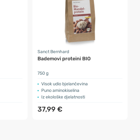
Sanct Bernhard
Bademovi proteini BIO
750 g
Visok udio bjelančevina
Puno aminokiselina
Iz ekološke djelatnosti
37,99 €