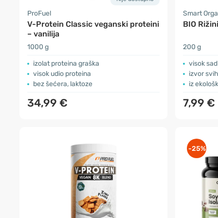
ProFuel
Smart Orga
V-Protein Classic veganski proteini
BIO Rižin
– vanilija
1000 g
200 g
izolat proteina graška
visok sad
visok udio proteina
izvor svi
bez šećera, laktoze
iz ekološ
34,99 €
7,99 €
-25%