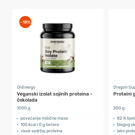
-18%
OnEnergy
Dragon Su
Veganski izolat sojinih proteina -
Proteini 
čokolada
1000 g
200 g
povećanje mišićne mase
82 % bje
105 kcal i 0 g šećera
blagog o
visok sadržaj proteina
lako proba