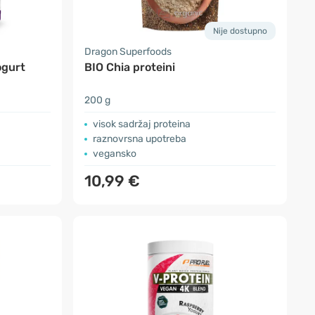
Nije dostupno
Dragon Superfoods
jogurt
BIO Chia proteini
200 g
visok sadržaj proteina
raznovrsna upotreba
vegansko
10,99 €