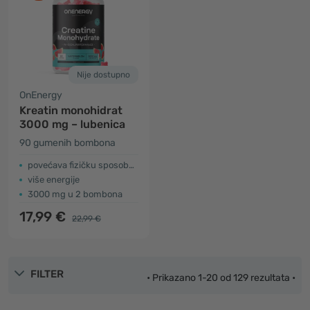
Nije dostupno
OnEnergy
Kreatin monohidrat
3000 mg – lubenica
90 gumenih bombona
povećava fizičku sposobnost
više energije
3000 mg u 2 bombona
17,99 €
22,99 €
FILTER
• Prikazano 1-20 od 129 rezultata •