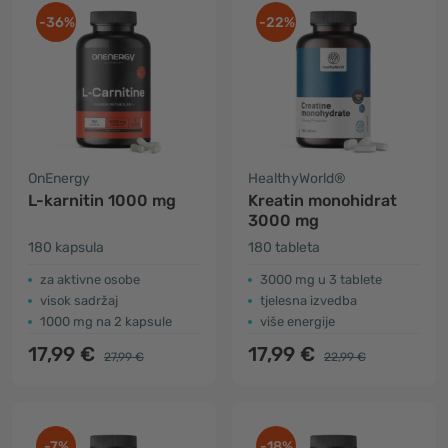
-36%
-22%
OnEnergy
HealthyWorld®
L-karnitin 1000 mg
Kreatin monohidrat
3000 mg
180 kapsula
180 tableta
za aktivne osobe
3000 mg u 3 tablete
visok sadržaj
tjelesna izvedba
1000 mg na 2 kapsule
više energije
17,99 €
17,99 €
27,99 €
22,99 €
-7%
-18%