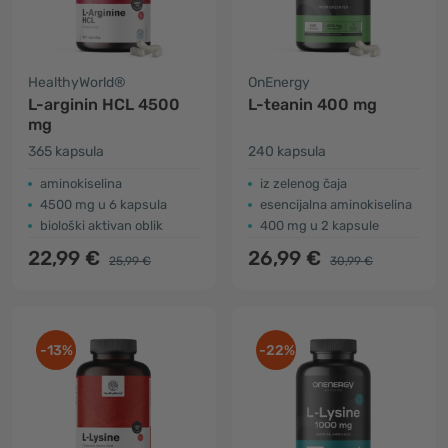
HealthyWorld®
OnEnergy
L-arginin HCL 4500
L-teanin 400 mg
mg
365 kapsula
240 kapsula
aminokiselina
iz zelenog čaja
4500 mg u 6 kapsula
esencijalna aminokiselina
biološki aktivan oblik
400 mg u 2 kapsule
22,99 €
26,99 €
25,99 €
30,99 €
-13%
-22%