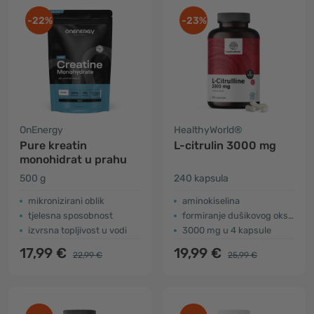
-22%
-23%
OnEnergy
HealthyWorld®
Pure kreatin
L-citrulin 3000 mg
monohidrat u prahu
500 g
240 kapsula
mikronizirani oblik
aminokiselina
tjelesna sposobnost
formiranje dušikovog oksida
izvrsna topljivost u vodi
3000 mg u 4 kapsule
17,99 €
19,99 €
22,99 €
25,99 €