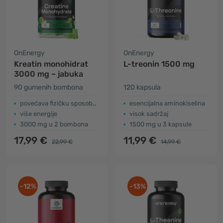
OnEnergy
OnEnergy
Kreatin monohidrat
L-treonin 1500 mg
3000 mg – jabuka
90 gumenih bombona
120 kapsula
povećava fizičku sposobnost
esencijalna aminokiselina
više energije
visok sadržaj
3000 mg u 2 bombona
1500 mg u 3 kapsule
17,99 €
11,99 €
22,99 €
14,99 €
-12%
-13%