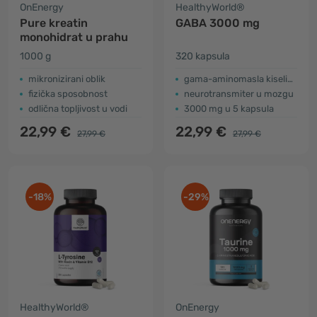
OnEnergy
HealthyWorld®
Pure kreatin
GABA 3000 mg
monohidrat u prahu
1000 g
320 kapsula
mikronizirani oblik
gama-aminomasla kiselina
fizička sposobnost
neurotransmiter u mozgu
odlična topljivost u vodi
3000 mg u 5 kapsula
22,99 €
22,99 €
27,99 €
27,99 €
-18%
-29%
HealthyWorld®
OnEnergy