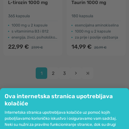
L-tirozin 1000 mg
Taurin 1000 mg
365 kapsula
180 kapsula
1000 mg u 2 kapsule
esencijalna aminokiselina
s vitaminima B3 i B12
1000 mg u 2 kapsule
energija, živci, psihološko djelovanje
za prije i poslije vježbanja
22,99 €
14,99 €
27,99 €
20,99 €
1
2
3
Ova internetska stranica upotrebljava
kolačiće
Tvrtka
Internetska stranica upotrebljava kolačiće uz pomoć kojih
Informacije
poboljšavamo korisničko iskustvo i osiguravamo vam sadržaj.
Pridružite nam se
Neki su nužni za pravilno funkcioniranje stranice, dok su drugi
Pomoć i narudžbe