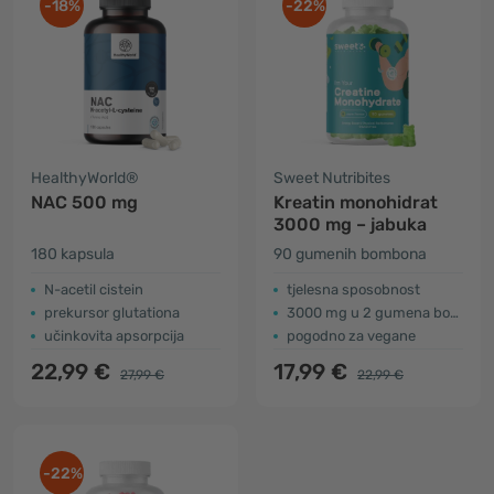
-18%
-22%
HealthyWorld®
Sweet Nutribites
NAC 500 mg
Kreatin monohidrat
3000 mg – jabuka
180 kapsula
90 gumenih bombona
N-acetil cistein
tjelesna sposobnost
prekursor glutationa
3000 mg u 2 gumena bombona
učinkovita apsorpcija
pogodno za vegane
22,99 €
17,99 €
27,99 €
22,99 €
-22%