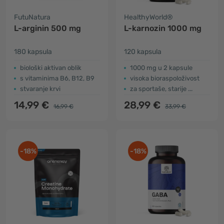
FutuNatura
HealthyWorld®
L-arginin 500 mg
L-karnozin 1000 mg
180 kapsula
120 kapsula
biološki aktivan oblik
1000 mg u 2 kapsule
s vitaminima B6, B12, B9
visoka bioraspoloživost
stvaranje krvi
za sportaše, starije ...
14,99 €
28,99 €
16,99 €
33,99 €
-18%
-18%