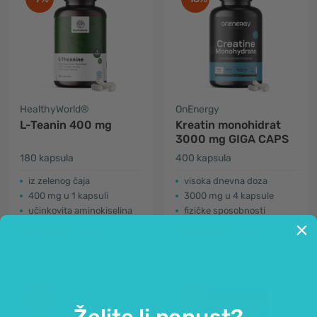
HealthyWorld®
OnEnergy
L-Teanin 400 mg
Kreatin monohidrat
3000 mg GIGA CAPS
180 kapsula
400 kapsula
iz zelenog čaja
visoka dnevna doza
400 mg u 1 kapsuli
3000 mg u 4 kapsule
učinkovita aminokiselina
fizičke sposobnosti
26,99 €
22,99 €
28,99 €
27,99 €
-22%
-22%
Želite li popust?