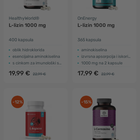
HealthyWorld®
OnEnergy
L-lizin 1000 mg
L-lizin 1000 mg
400 kapsula
365 kapsula
oblik hidroklorida
aminokiselina
esencijalna aminokiselina
izvrsna apsorpcija i iskoristivost
s cinkom za imunološki sustav
1000 mg na 2 kapsule
19,99 €
17,99 €
22,99 €
22,99 €
-12%
-15%