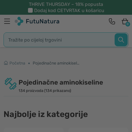
THRIVE THURSDAY – 18% popusta
Dodaj kod
CETVRTAK
u košaricu
0
Početna
Pojedinačne aminokiseline
Pojedinačne aminokiseline
134 proizvoda (134 prikazano)
Najbolje iz kategorije