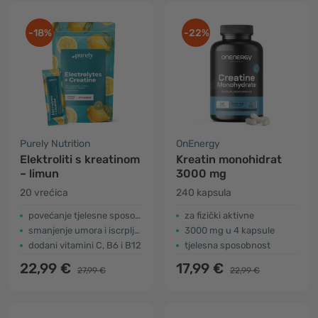
-18%
-22%
Purely Nutrition
OnEnergy
Elektroliti s kreatinom
Kreatin monohidrat
– limun
3000 mg
20 vrećica
240 kapsula
povećanje tjelesne sposobnosti
za fizički aktivne
smanjenje umora i iscrpljenosti
3000 mg u 4 kapsule
dodani vitamini C, B6 i B12
tjelesna sposobnost
22,99 €
17,99 €
27,99 €
22,99 €