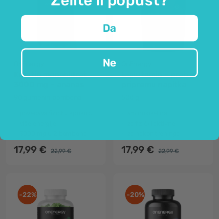
Da
Ne
OnEnergy
OnEnergy
Kreatin monohidrat
L-glutamin – prah za
3000 mg – ananas
pripremu napitka
90 gumenih bombona
500 g
povećava fizičku sposobnost
aminokiselina
više energije
za fizički aktivne
3000 mg u 2 bombona
za nakon treninga
17,99 €
17,99 €
22,99 €
22,99 €
-22%
-20%