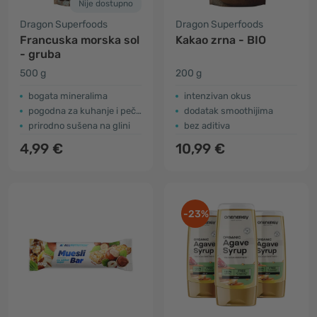
Nije dostupno
Dragon Superfoods
Dragon Superfoods
Francuska morska sol
Kakao zrna - BIO
- gruba
500 g
200 g
bogata mineralima
intenzivan okus
pogodna za kuhanje i pečenje
dodatak smoothijima
prirodno sušena na glini
bez aditiva
4,99 €
10,99 €
-23%