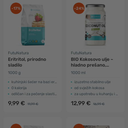
-17%
-24%
FutuNatura
FutuNatura
Eritritol, prirodno
BIO Kokosovo ulje –
sladilo
hladno prešano,
nerafinirano
1000 g
1000 ml
kuhinjski šećer na bazi eritritola
izuzetno stabilno ulje
0 kalorija
od svježih kokosa
odličan i za pečenje slastica
za upotrebu u kuhanju i njezi kože
9,99 €
12,99 €
11,99 €
16,99 €