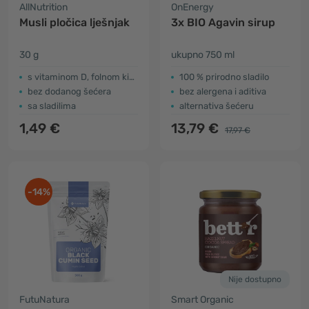
AllNutrition
OnEnergy
Musli pločica lješnjak
3x BIO Agavin sirup
30 g
ukupno 750 ml
s vitaminom D, folnom kiselinom i željezom
100 % prirodno sladilo
bez dodanog šećera
bez alergena i aditiva
sa sladilima
alternativa šećeru
1,49 €
13,79 €
17,97 €
-14%
Nije dostupno
FutuNatura
Smart Organic