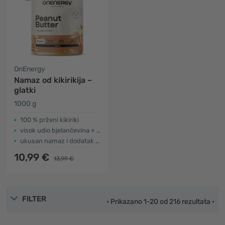
OnEnergy
Namaz od kikirikija –
glatki
1000 g
100 % prženi kikiriki
visok udio bjelančevina + vlakna
ukusan namaz i dodatak jelima
10,99 €
13,99 €
FILTER
• Prikazano 1-20 od 216 rezultata •