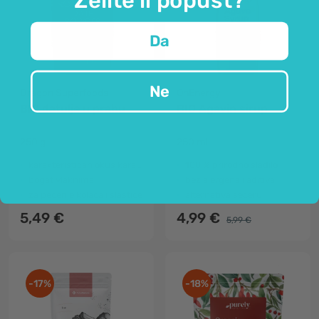
Da
Ne
Dragon Superfoods
OnEnergy
BIO datulje u prahu
BIO Agavin sirup
250 g
250 ml
karakterističan okus karamele
100 % prirodno sladilo
bogat vlaknima
bez alergena i aditiva
za pečenje kolača i slastice
alternativa šećeru
5,49 €
4,99 €
5,99 €
-17%
-18%