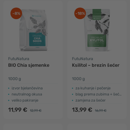
-8%
-18%
FutuNatura
FutuNatura
BIO Chia sjemenke
Ksilitol – brezin šećer
1000 g
1000 g
izvor bjelančevina
za kuhanje i pečenje
neutralnog okusa
blag prema zubima + šećeru u krvi
veliko pakiranje
zamjena za šećer
11,99 €
13,99 €
12,99 €
16,99 €