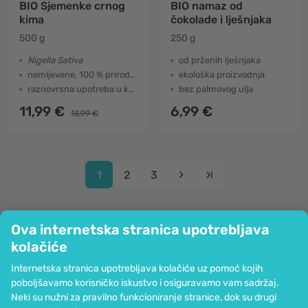
BIO Sjemenke crnog
BIO namaz od
kima
čokolade i lješnjaka
500 g
250 g
Nigella Sativa
od prženih lješnjaka
nemljevene, 100 % prirodne
ekološka proizvodnja
raznovrsna upotreba u kuhinji
bez palmovog ulja
11,99 €
6,99 €
13,99 €
1
2
3
Ova internetska stranica upotrebljava
kolačiće
Tvrtka
Internetska stranica upotrebljava kolačiće uz pomoć kojih
Informacije
poboljšavamo korisničko iskustvo i osiguravamo vam sadržaj.
Pridružite nam se
Neki su nužni za pravilno funkcioniranje stranice, dok su drugi
Pomoć i narudžbe