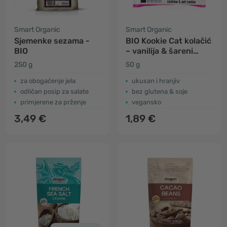
Smart Organic
Smart Organic
Sjemenke sezama -
BIO Kookie Cat kolačić
BIO
– vanilija & šareni
bomboni
250 g
50 g
za obogaćenje jela
ukusan i hranjiv
odličan posip za salate
bez glutena & soje
primjerene za prženje
vegansko
3,49 €
1,89 €