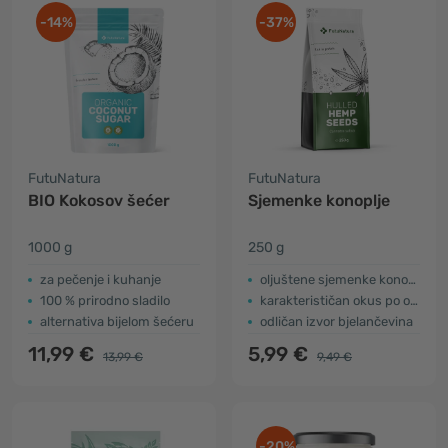
-14%
-37%
FutuNatura
FutuNatura
BIO Kokosov šećer
Sjemenke konoplje
1000 g
250 g
za pečenje i kuhanje
oljuštene sjemenke konoplje
100 % prirodno sladilo
karakterističan okus po orašastim plodovima
alternativa bijelom šećeru
odličan izvor bjelančevina
11,99 €
5,99 €
13,99 €
9,49 €
-20%