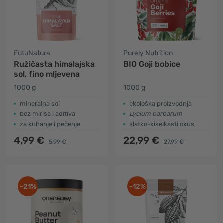
FutuNatura
Purely Nutrition
Ružičasta himalajska
BIO Goji bobice
sol, fino mljevena
1000 g
1000 g
mineralna sol
ekološka proizvodnja
bez mirisa i aditiva
Lycium barbarum
za kuhanje i pečenje
slatko-kiselkasti okus
4,99 €
22,99 €
5,99 €
27,99 €
-21%
-12%