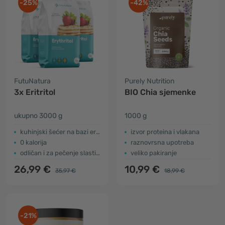
-25%
-42%
FutuNatura
Purely Nutrition
3x Eritritol
BIO Chia sjemenke
ukupno 3000 g
1000 g
kuhinjski šećer na bazi eritritola
izvor proteina i vlakana
0 kalorija
raznovrsna upotreba
odličan i za pečenje slastica
veliko pakiranje
26,99 €
10,99 €
35,97 €
18,99 €
-21%