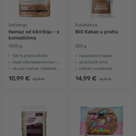
OnEnergy
FutuNatura
Namaz od kikirikija – s
BIO Kakao u prahu
komadićima
1000 g
250 g
100 % prženi kikiriki
nezaslađeni kakao
visok udio bjelančevina + vlakna
od prženih zrna
ukusan namaz i dodatak jelima
odličan za pečenje
10,99 €
14,99 €
13,99 €
16,99 €