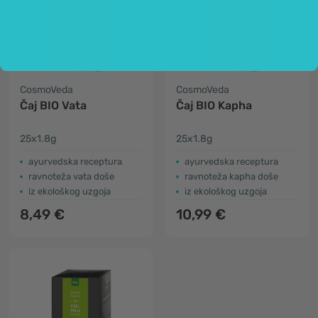
CosmoVeda
CosmoVeda
Čaj BIO Vata
Čaj BIO Kapha
25x1.8g
25x1.8g
ayurvedska receptura
ayurvedska receptura
ravnoteža vata doše
ravnoteža kapha doše
iz ekološkog uzgoja
iz ekološkog uzgoja
8,49 €
10,99 €