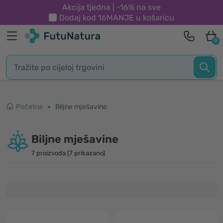
Akcija tjedna | -16% na sve
Dodaj kod
16MANJE
u košaricu
0
Početna
Biljne mješavine
Biljne mješavine
7 proizvoda (7 prikazano)