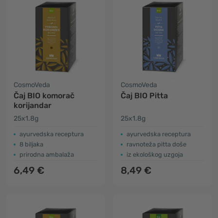
CosmoVeda
CosmoVeda
Čaj BIO komorač
Čaj BIO Pitta
korijandar
25x1.8g
25x1.8g
ayurvedska receptura
ayurvedska receptura
8 biljaka
ravnoteža pitta doše
prirodna ambalaža
iz ekološkog uzgoja
6,49 €
8,49 €