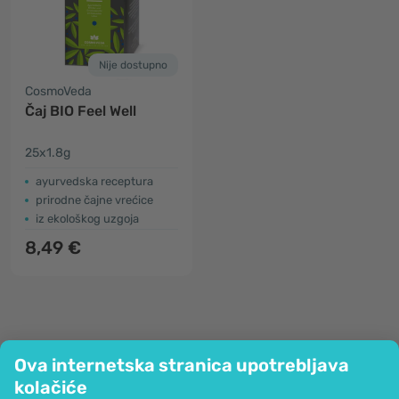
Nije dostupno
CosmoVeda
Čaj BIO Feel Well
25x1.8g
ayurvedska receptura
prirodne čajne vrećice
iz ekološkog uzgoja
8,49 €
Ova internetska stranica upotrebljava
kolačiće