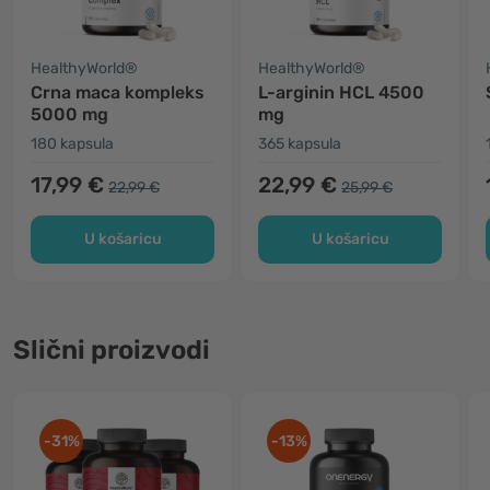
HealthyWorld®
HealthyWorld®
Crna maca kompleks
L-arginin HCL 4500
5000 mg
mg
180 kapsula
365 kapsula
17,99 €
22,99 €
22,99 €
25,99 €
U košaricu
U košaricu
Slični proizvodi
-31%
-13%