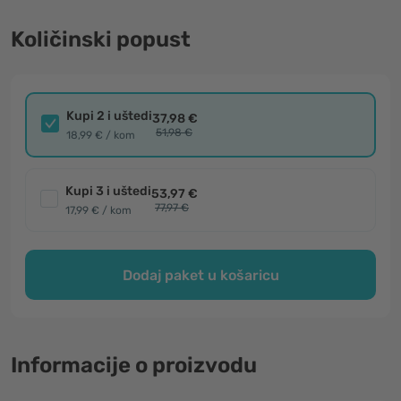
Količinski popust
Kupi 2 i uštedi
37,98 €
51,98 €
18,99 € / kom
Kupi 3 i uštedi
53,97 €
77,97 €
17,99 € / kom
Dodaj paket u košaricu
Informacije o proizvodu