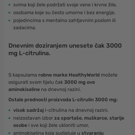
svima koji žele podržati svoje vene i krvne žile,
osobama koje su često umorne i bez energije,
pojedincima s mentalno zahtjevnim poslom ili
zadacima.
Dnevnim doziranjem unesete čak 3000
mg L-citrulina.
S kapsulama
robne marke HealthyWorld
možete
osigurati svom tijelu čak
3000 mg ove
aminokiseline
na dnevnoj razini.
Ostale prednosti proizvoda L-citrulin 3000 mg:
visok sadržaj
l-citrulina na dnevnoj razini,
neizostavan izbor
za sportaše, muškarce, starije
osobe
i sve koji žele ukloniti umor,
aminokiselina koja sudjeluje u
stvaranju