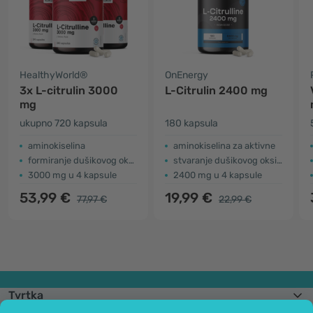
HealthyWorld®
OnEnergy
3x L-citrulin 3000
L-Citrulin 2400 mg
mg
ukupno 720 kapsula
180 kapsula
aminokiselina
aminokiselina za aktivne
formiranje dušikovog oksida
stvaranje dušikovog oksida
3000 mg u 4 kapsule
2400 mg u 4 kapsule
53,99 €
19,99 €
77,97 €
22,99 €
Tvrtka
Informacije