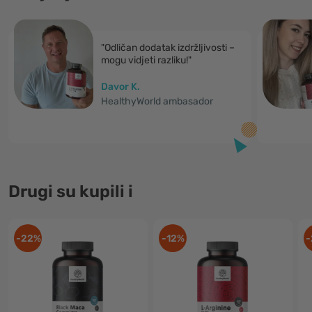
"Odličan dodatak izdržljivosti –
mogu vidjeti razliku!"
Davor K.
HealthyWorld ambasador
Drugi su kupili i
-22%
-12%
-