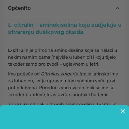
Općenito
L-citrulin – aminokiselina koja sudjeluje u
stvaranju dušikovog oksida.
L-citrulin
je prirodna aminokiselina koja se nalazi u
nekim namirnicama (najviše u lubenici) i koju tijelo
također samo proizvodi – uglavnom u jetri.
Ime potječe od
Citrullus vulgaris
, što je latinsko ime
za lubenicu, jer je upravo u tom sočnom voću prvi
put otkrivena. Prirodni izvori ove aminokiseline su
također bundeve, krastavci, slanutak i bademi.
Za razliku od nekih drugih aminokiselina, L-citrulin
nije direktno ugrađen u proteine, ali ima važne
metaboličke funkcije. Kada konzumiramo L-citrulin,
tijelo ga pretvara u L-arginin, iz kojeg zatim
nastaje