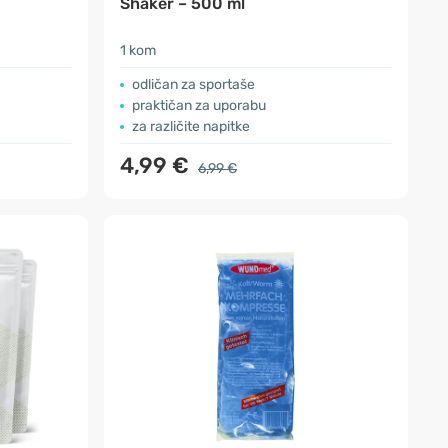
Shaker – 500 ml
1 kom
odličan za sportaše
praktičan za uporabu
za različite napitke
4,99 €
6,99 €