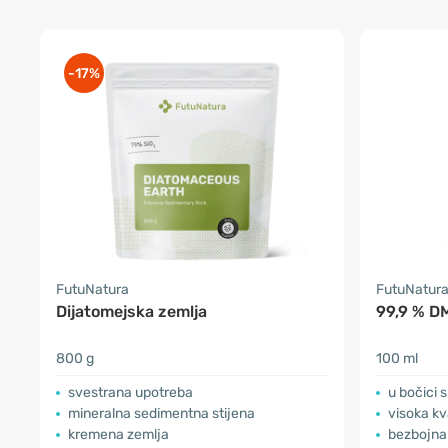
-17%
FutuNatura
FutuNatur
Dijatomejska zemlja
99,9 % D
800 g
100 ml
svestrana upotreba
u bočici 
mineralna sedimentna stijena
visoka kv
kremena zemlja
bezbojna