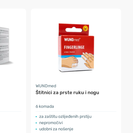
WUNDmed
Štitnici za prste ruku i nogu
6 komada
za zaštitu ozlijeđenih prstiju
nepromočivi
udobni za nošenje