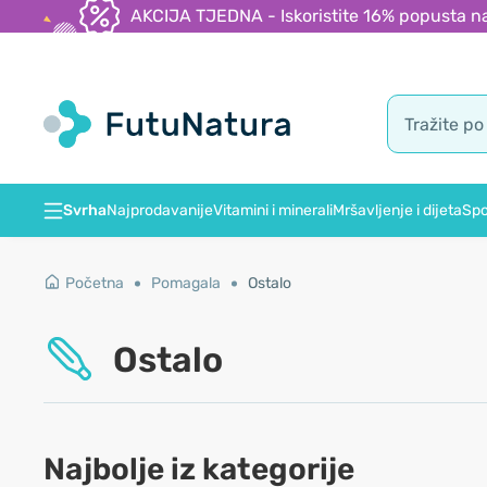
AKCIJA TJEDNA - Iskoristite 16% popusta na
Svrha
Najprodavanije
Vitamini i minerali
Mršavljenje i dijeta
Spo
Početna
Pomagala
Ostalo
Ostalo
Najbolje iz kategorije