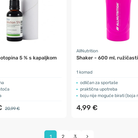
AllNutrition
otopina 5 % s kapaljkom
Shaker - 600 ml, ružičasti
1 komad
na
odličan za sportaše
stoća
praktična upotreba
a
boju nije moguće birati (boja na fotografiji
€
4,99 €
20,99 €
1
2
3