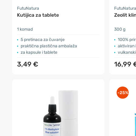
FutuNatura
FutuNatur
Kutijica za tablete
Zeolit kli
1 komad
300 g
5 pretinaca za čuvanje
100% prir
praktična plastična ambalaža
aktiviran 
za kapsule i tablete
vulkanski
3,49 €
16,99 
-25%