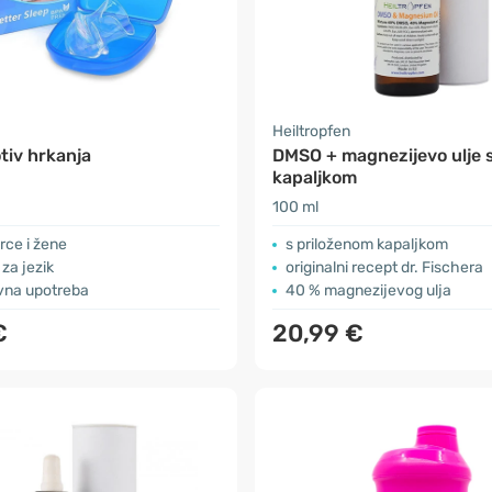
Heiltropfen
tiv hrkanja
DMSO + magnezijevo ulje 
kapaljkom
100 ml
rce i žene
s priloženom kapaljkom
za jezik
originalni recept dr. Fischera
vna upotreba
40 % magnezijevog ulja
€
20,99 €