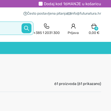
Dodaj kod
16MANJE
u košaricu
Često postavljena pitanja
info@futunatura.hr
0
+385 1 2031 300
Prijava
0,00 €
61 proizvoda (61 prikazano)