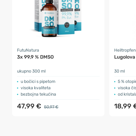
FutuNatura
Heiltropfen
3x 99,9 % DMSO
Lugolova 
ukupno 300 ml
30 ml
u bočici s pipetom
5 % otopi
visoka kvaliteta
visoka či
bezbojna tekućina
od kristal
47,99 €
18,99 
50,97 €