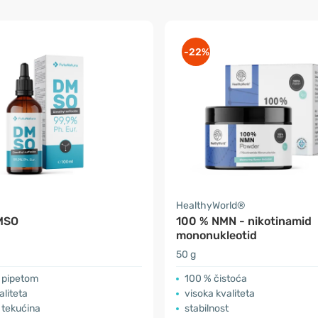
-22%
a
HealthyWorld®
MSO
100 % NMN - nikotinamid
mononukleotid
50 g
s pipetom
100 % čistoća
aliteta
visoka kvaliteta
 tekućina
stabilnost