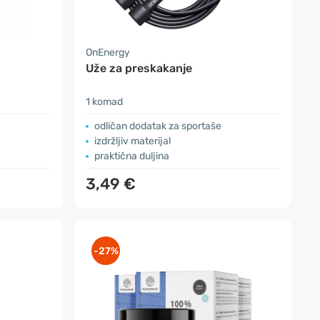
OnEnergy
Uže za preskakanje
1 komad
odličan dodatak za sportaše
izdržljiv materijal
praktična duljina
3,49 €
-27%