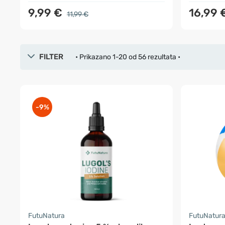
9,99 €
16,99 
11,99 €
FILTER
• Prikazano 1-20 od 56 rezultata •
-9%
FutuNatura
FutuNatur