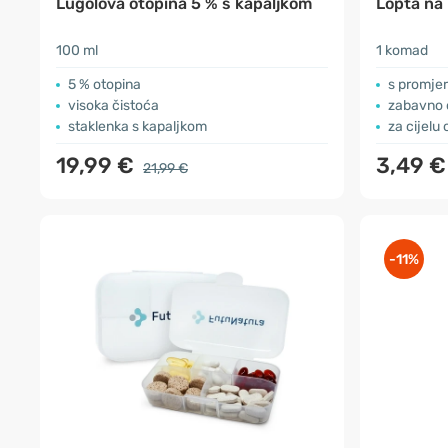
Lugolova otopina 5 % s kapaljkom
Lopta na
100 ml
1 komad
5 % otopina
s promje
visoka čistoća
zabavno o
staklenka s kapaljkom
za cijelu 
19,99 €
3,49 €
21,99 €
-11%