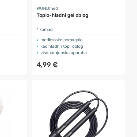
WUNDmed
Toplo-hladni gel oblog
1 komad
medicinsko pomagalo
kao hladni i topli oblog
višenamjenska uporaba
4,99 €