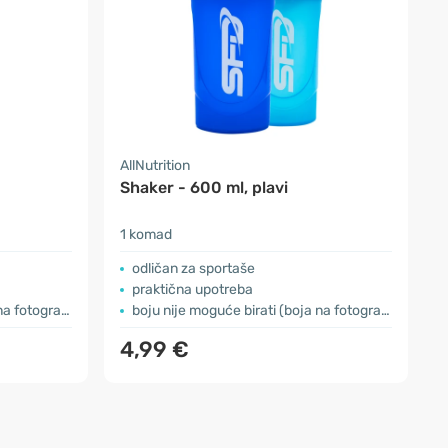
AllNutrition
Shaker - 600 ml, plavi
1 komad
odličan za sportaše
praktična upotreba
 je simbolična)
boju nije moguće birati (boja na fotografiji je simbolična)
4,99 €