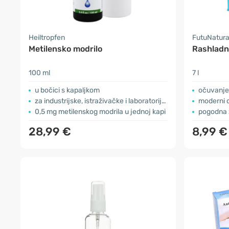
Heiltropfen
FutuNatur
Metilensko modrilo
Rashladn
100 ml
7 l
u bočici s kapaljkom
očuvanje
za industrijske, istraživačke i laboratorijske svrhe
moderni d
0,5 mg metilenskog modrila u jednoj kapi
pogodna 
28,99 €
8,99 