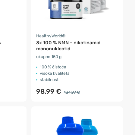
HealthyWorld®
s
3x 100 % NMN - nikotinamid
mononukleotid
ukupno 150 g
100 % čistoća
visoka kvaliteta
stabilnost
98,99 €
134,97 €