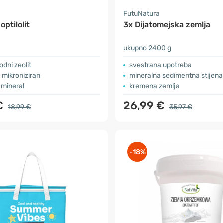
a
FutuNatura
noptilolit
3x Dijatomejska zemlja
ukupno 2400 g
odni zeolit
svestrana upotreba
i mikroniziran
mineralna sedimentna stijena
 mineral
kremena zemlja
€
26,99 €
18,99 €
35,97 €
-18%