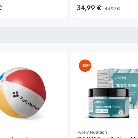
€
34,99 €
44,99 €
-18%
a
Purely Nutrition