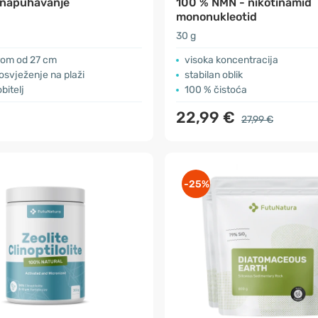
 napuhavanje
100 % NMN - nikotinamid
mononukleotid
30 g
rom od 27 cm
visoka koncentracija
svježenje na plaži
stabilan oblik
obitelj
100 % čistoća
22,99 €
27,99 €
-25%