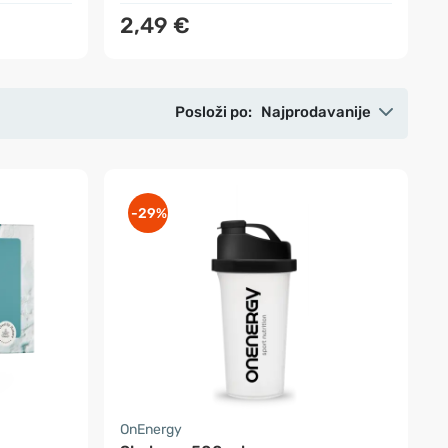
2,49 €
Posloži po:
Najprodavanije
-29%
OnEnergy