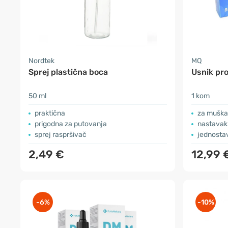
Nordtek
MQ
Sprej plastična boca
Usnik pro
50 ml
1 kom
praktična
za muška
prigodna za putovanja
nastavak 
sprej raspršivač
jednosta
2,49 €
12,99 
-6%
-10%