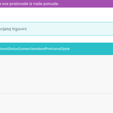
 sve proizvode iz naše ponude.
lnost
Detox
Gumeni bomboni
Prehrana
Dijete