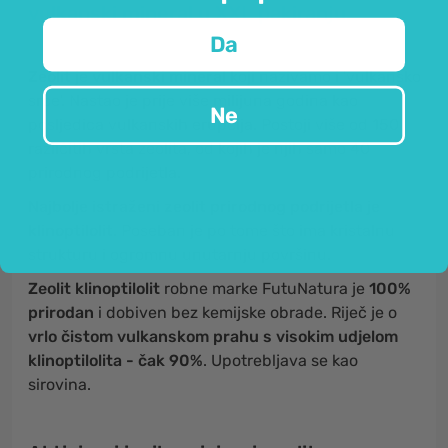
vulkanski mineral u XXL pakiranju.
Da
Zeolit
je
vulkanski mineral
koji nazivamo i 'vulkansko
srce'. Nastao je prije više milijuna godina kao
Ne
posljedica vulkanskih erupcija. Postoji više od 150
različitih vrsta zeolita, od kojih je njih samo 40
prirodnog podrijetla.
Najbolje istraženi zeolit prirodnog podrijetla je
klinoptilolit
. Poseban je po tome što ima kristalnu
strukturu i ogromnu unutarnju površinu.
Zeolit klinoptilolit
robne marke FutuNatura je
100%
prirodan
i dobiven bez kemijske obrade. Riječ je o
vrlo čistom vulkanskom prahu s visokim udjelom
klinoptilolita - čak 90%
. Upotrebljava se kao
sirovina.