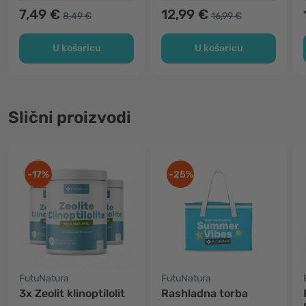
7,49 €
12,99 €
8,49 €
16,99 €
U košaricu
U košaricu
Slični proizvodi
-17%
-25%
FutuNatura
FutuNatura
3x Zeolit klinoptilolit
Rashladna torba