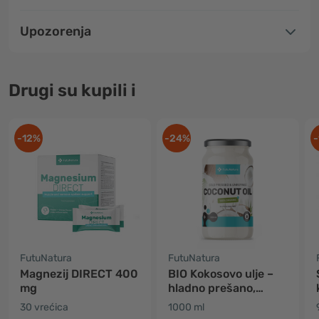
Upozorenja
Drugi su kupili i
-12%
-24%
-
FutuNatura
FutuNatura
Magnezij DIRECT 400
BIO Kokosovo ulje –
mg
hladno prešano,
nerafinirano
30 vrećica
1000 ml