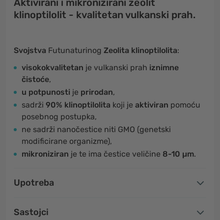
Aktivirani i mikronizirani zeolit
klinoptilolit - kvalitetan vulkanski prah.
Svojstva
Futunaturinog
Zeolita klinoptilolita
:
visokokvalitetan
je
vulkanski prah
iznimne
čistoće
,
u potpunosti
je
prirodan
,
sadrži
90% klinoptilolita
koji je
aktiviran
pomoću
posebnog postupka,
ne sadrži nanočestice niti GMO (genetski
modificirane organizme),
mikroniziran
je te ima čestice veličine
8-10 µm
.
Upotreba
Sastojci