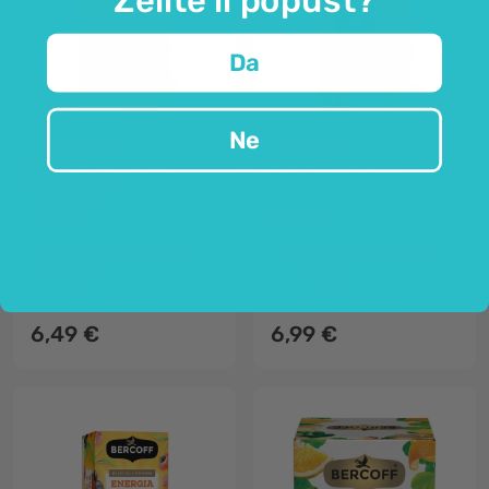
Da
Nije dostupno
Ne
CosmoVeda
CosmoVeda
Čaj BIO komorač
Čaj BIO Pu Erh
korijandar
25x1.8g
25x1.8g
ayurvedska receptura
ayurvedska receptura
8 biljaka
crveni čaj
prirodna ambalaža
prirodna ambalaža
6,49 €
6,99 €