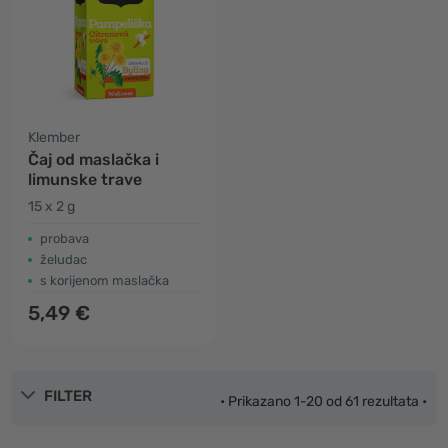
Klember
Čaj od maslačka i
limunske trave
15 x 2 g
probava
želudac
s korijenom maslačka
5,49 €
FILTER
• Prikazano 1-20 od 61 rezultata •