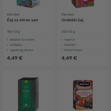
Klember
Klember
Čaj za miran san
Urološki čaj
18x1.5 g
20x1.5 g
idealan za večeri
mjehur
6 biljaka
bubrezi
ugodnog okusa
listovi breze
4,49 €
4,49 €