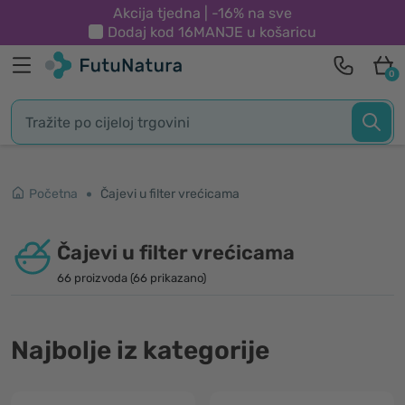
Akcija tjedna | -16% na sve
Dodaj kod
16MANJE
u košaricu
0
Početna
Čajevi u filter vrećicama
Čajevi u filter vrećicama
66 proizvoda (66 prikazano)
Najbolje iz kategorije