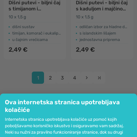
Dišni putevi - biljni čaj
Dišni putevi - biljni čaj
s timijanom i
s kaduljom i majčinom
eukaliptusom
dušicom
10 x 1,5 g
10 x 1,5 g
dišni sustav
odličan izbor za hladne dane
timijan, komorač i eukaliptus
s islandskim lišajem
u čajnim vrećicama
jednostavna priprema
2,49 €
2,49 €
1
2
3
4
Ova internetska stranica upotrebljava
kolačiće
Tvrtka
Internetska stranica upotrebljava kolačiće uz pomoć kojih
Informacije
poboljšavamo korisničko iskustvo i osiguravamo vam sadržaj.
Pridružite nam se
Neki su nužni za pravilno funkcioniranje stranice, dok su drugi
Pomoć i narudžbe