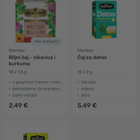
Nije dostupno
Klember
Klember
Biljni čaj - sikavica i
Čaj za detox
kurkuma
10 x 1,5 g
15 x 2 g
s gospinom travom i mentom
želudac
jednostavna i brza priprema
crijeva
čajne vrećice
jetra
2,49 €
5,49 €