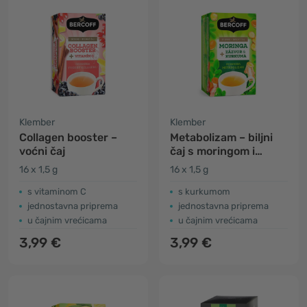
Klember
Klember
Collagen booster –
Metabolizam – biljni
voćni čaj
čaj s moringom i
đumbirom
16 x 1,5 g
16 x 1,5 g
s vitaminom C
s kurkumom
jednostavna priprema
jednostavna priprema
u čajnim vrećicama
u čajnim vrećicama
3,99 €
3,99 €