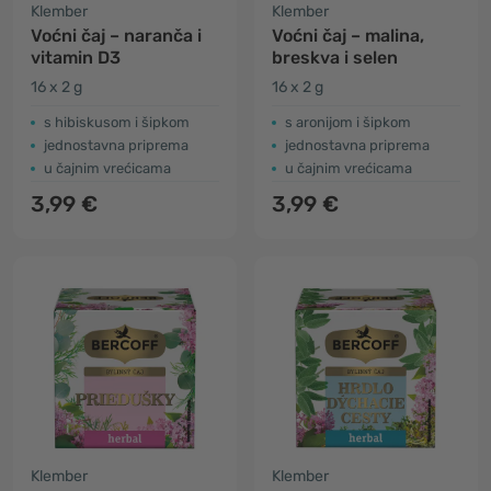
Klember
Klember
Voćni čaj – naranča i
Voćni čaj – malina,
vitamin D3
breskva i selen
16 x 2 g
16 x 2 g
s hibiskusom i šipkom
s aronijom i šipkom
jednostavna priprema
jednostavna priprema
u čajnim vrećicama
u čajnim vrećicama
3,99 €
3,99 €
Klember
Klember