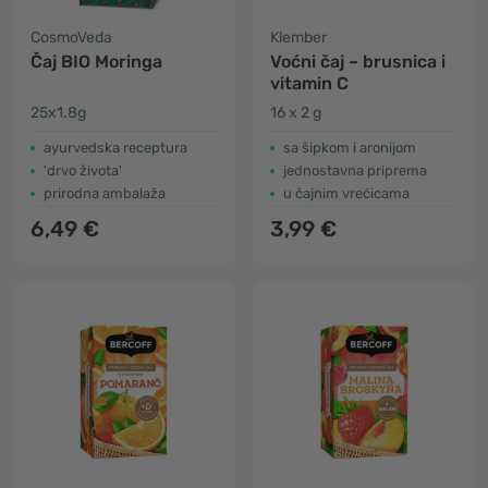
CosmoVeda
Klember
Čaj BIO Moringa
Voćni čaj – brusnica i
vitamin C
25x1.8g
16 x 2 g
ayurvedska receptura
sa šipkom i aronijom
'drvo života'
jednostavna priprema
prirodna ambalaža
u čajnim vrećicama
6,49 €
3,99 €