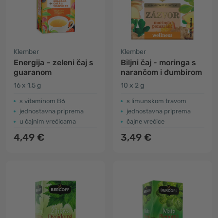
Klember
Klember
Energija – zeleni čaj s
Biljni čaj - moringa s
guaranom
narančom i đumbirom
16 x 1,5 g
10 x 2 g
s vitaminom B6
s limunskom travom
jednostavna priprema
jednostavna priprema
u čajnim vrećicama
čajne vrećice
4,49 €
3,49 €