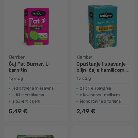
Klember
Klember
Čaj Fat Burner, L-
Opuštanje i spavanje -
karnitin
biljni čaj s kamilicom i
valerijanom
15 x 2 g
15 x 2 g
jedinstvena mješavina
za prije spavanja
u filter vrećicama
s lavandom i melisom
s pu-erh čajem
jednostavna priprema
5,49 €
2,49 €