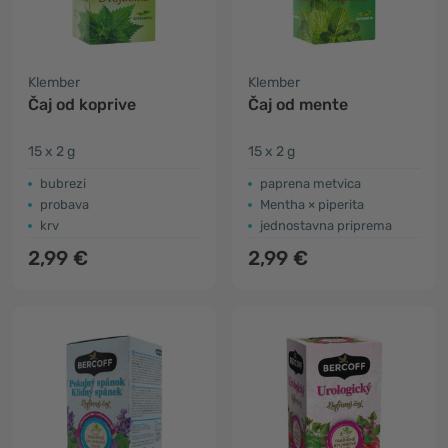
Klember
Klember
Čaj od koprive
Čaj od mente
15 x 2 g
15 x 2 g
bubrezi
paprena metvica
probava
Mentha × piperita
krv
jednostavna priprema
2,99 €
2,99 €