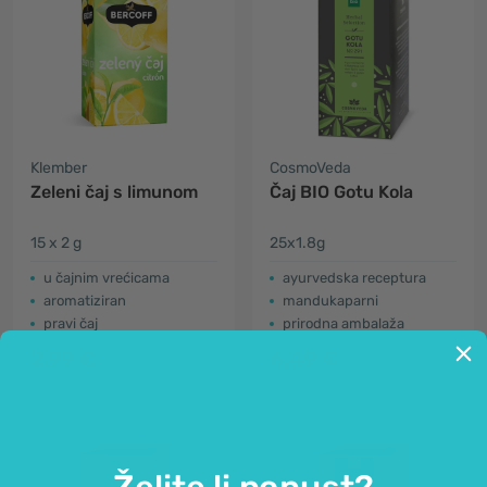
Klember
CosmoVeda
Zeleni čaj s limunom
Čaj BIO Gotu Kola
15 x 2 g
25x1.8g
u čajnim vrećicama
ayurvedska receptura
aromatiziran
mandukaparni
pravi čaj
prirodna ambalaža
2,99 €
6,49 €
Želite li popust?