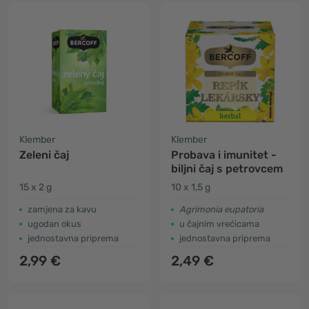
Klember
Klember
Zeleni čaj
Probava i imunitet -
biljni čaj s petrovcem
15 x 2 g
10 x 1,5 g
zamjena za kavu
Agrimonia eupatoria
ugodan okus
u čajnim vrećicama
jednostavna priprema
jednostavna priprema
2,99 €
2,49 €