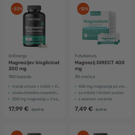
-22%
-12%
OnEnergy
FutuNatura
Magnezijev bisglicinat
Magnezij DIRECT 400
300 mg
mg
180 kapsula
30 vrećica
manje umora + mišići + živčani sustav
400 mg magnezija po vrećici
visoka biološka raspoloživost
za mišiće i živčani sustav
300 mg magnezija u 3 kapsule
s aromom naranče
17,99 €
7,49 €
22,99 €
8,49 €