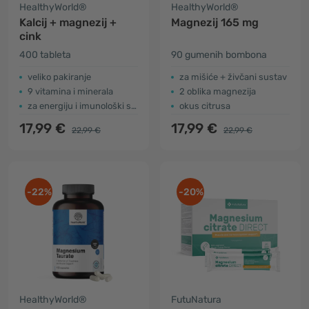
HealthyWorld®
HealthyWorld®
Kalcij + magnezij +
Magnezij 165 mg
cink
400 tableta
90 gumenih bombona
veliko pakiranje
za mišiće + živčani sustav
9 vitamina i minerala
2 oblika magnezija
za energiju i imunološki sustav
okus citrusa
17,99 €
17,99 €
22,99 €
22,99 €
-22%
-20%
HealthyWorld®
FutuNatura