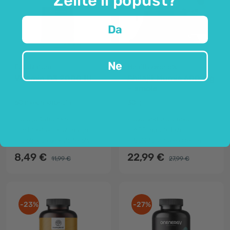
Da
Ne
FutuNatura
HealthyWorld®
Vitamin D3 2000 IU
Shilajit Mumie 600 mg
– smola
60 mekih kapsula
30 g
u ulju šafranike
ayurvedska smola
jednostavno uzimanje
600 mg po dozi
u obliku kolekalciferola
50% fulvinske kiseline
8,49 €
22,99 €
11,99 €
27,99 €
-23%
-27%