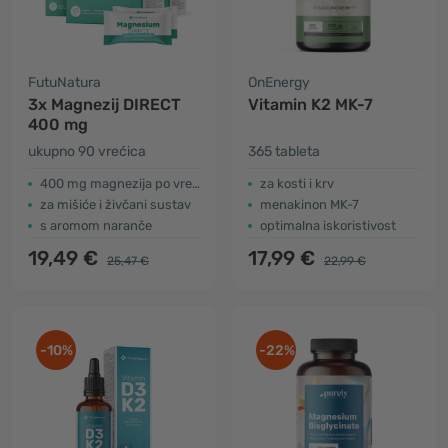
FutuNatura
OnEnergy
3x Magnezij DIRECT
Vitamin K2 MK-7
400 mg
ukupno 90 vrećica
365 tableta
400 mg magnezija po vrećici
za kosti i krv
za mišiće i živčani sustav
menakinon MK-7
s aromom naranče
optimalna iskoristivost
19,49 €
17,99 €
25,47 €
22,99 €
-10%
-22%