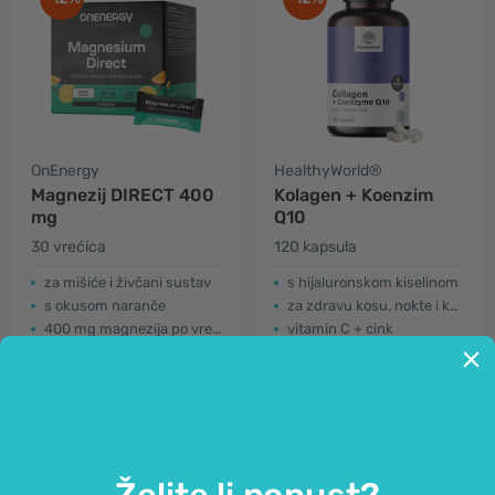
OnEnergy
HealthyWorld®
Magnezij DIRECT 400
Kolagen + Koenzim
mg
Q10
30 vrećica
120 kapsula
za mišiće i živčani sustav
s hijaluronskom kiselinom
s okusom naranče
za zdravu kosu, nokte i kožu
400 mg magnezija po vrećici
vitamin C + cink
7,49 €
22,99 €
8,49 €
25,99 €
-29%
-18%
Želite li popust?