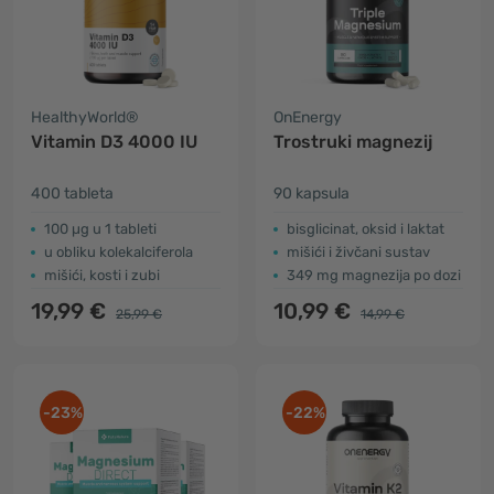
HealthyWorld®
OnEnergy
Vitamin D3 4000 IU
Trostruki magnezij
400 tableta
90 kapsula
100 µg u 1 tableti
bisglicinat, oksid i laktat
u obliku kolekalciferola
mišići i živčani sustav
mišići, kosti i zubi
349 mg magnezija po dozi
19,99 €
10,99 €
25,99 €
14,99 €
-23%
-22%