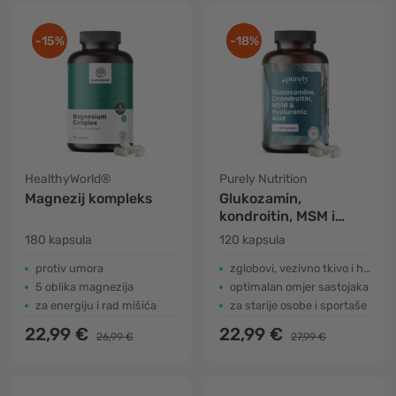
-15%
-18%
HealthyWorld®
Purely Nutrition
Magnezij kompleks
Glukozamin,
kondroitin, MSM i
hijaluronska kiselina
180 kapsula
120 kapsula
protiv umora
zglobovi, vezivno tkivo i hrskavica
5 oblika magnezija
optimalan omjer sastojaka
za energiju i rad mišića
za starije osobe i sportaše
22,99 €
22,99 €
26,99 €
27,99 €