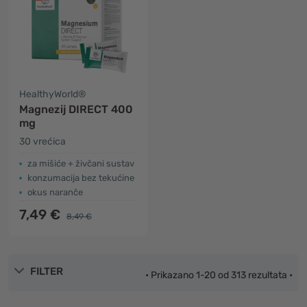
HealthyWorld®
Magnezij DIRECT 400
mg
30 vrećica
za mišiće + živčani sustav
konzumacija bez tekućine
okus naranče
7,49 €
8,49 €
FILTER
• Prikazano 1-20 od 313 rezultata •