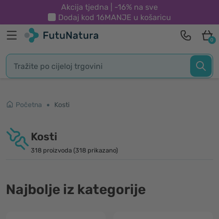
Akcija tjedna | -16% na sve
Dodaj kod
16MANJE
u košaricu
0
Početna
Kosti
Kosti
318 proizvoda (318 prikazano)
Najbolje iz kategorije