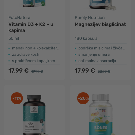
FutuNatura
Purely Nutrition
Vitamin D3 + K2 – u
Magnezijev bisglicinat
kapima
50 ml
180 kapsula
menakinon + kolekalciferol
podrška mišićima i živčanom sustavu
za zdrave kosti
smanjenje umora
s praktičnom kapaljkom
optimalna apsorpcija
17,99 €
17,99 €
19,99 €
22,99 €
-11%
-20%