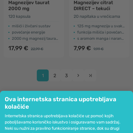
Magnezijev taurat
Magnezijev citrat
2000 mg
DIRECT – tekući
120 kapsula
20 napitaka u vrećicama
mišići i živčani sustav
125 mg magnezija u svakom napitku
povećanje energije
funkcija mišića i povećanje energije
2000 mg magnezij taurata u 4 kapsule
s aromom manga i naranče
17,99 €
7,99 €
22,99 €
9,99 €
1
2
3
Ova internetska stranica upotrebljava
kolačiće
Tvrtka
Internetska stranica upotrebljava kolačiće uz pomoć kojih
Informacije
poboljšavamo korisničko iskustvo i osiguravamo vam sadržaj.
Pridružite nam se
Neki su nužni za pravilno funkcioniranje stranice, dok su drugi
Pomoć i narudžbe