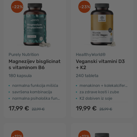
-22%
-23%
Purely Nutrition
HealthyWorld®
Magnezijev bisglicinat
Veganski vitamini D3
s vitaminom B6
+ K2
180 kapsula
240 tableta
normalna funkcija mišića
menakinon + kolekalciferol
savršena kombinacija
za zdrave kosti i zube
normalna psihološka funkcija
K2 dobiven iz soje
17,99 €
19,99 €
22,99 €
25,99 €
-12%
-12%