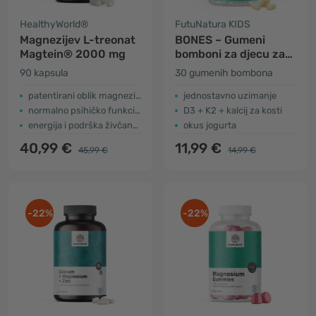
HealthyWorld®
FutuNatura KIDS
Magnezijev L-treonat
BONES – Gumeni
Magtein® 2000 mg
bomboni za djecu za
kosti
90 kapsula
30 gumenih bombona
patentirani oblik magnezija
jednostavno uzimanje
normalno psihičko funkcioniranje
D3 + K2 + kalcij za kosti
energija i podrška živčanom sustavu
okus jogurta
40,99 €
11,99 €
45,99 €
14,99 €
-22%
-22%