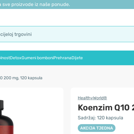
 sve proizvode iz naše ponude.
lnost
Detox
Gumeni bomboni
Prehrana
Dijete
0 200 mg, 120 kapsula
HealthyWorld®
Koenzim Q10
Sadržaj: 120 kapsula
AKCIJA TJEDNA