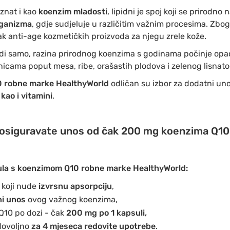
oznat i kao
koenzim mladosti
, lipidni je spoj koji se prirodno n
rganizma
, gdje sudjeluje u različitim važnim procesima. Zbog
jak anti-age kozmetičkih proizvoda za njegu zrele kože.
vodi samo, razina prirodnog koenzima s godinama počinje opa
nicama poput mesa, ribe, orašastih plodova i zelenog lisnat
0 robne marke HealthyWorld
odličan su izbor za dodatni un
kao i vitamini
.
osiguravate unos od čak 200 mg koenzima Q10
la s koenzimom Q10 robne marke HealthyWorld:
i koji nude
izvrsnu apsorpciju
,
ni unos
ovog važnog koenzima,
Q10 po dozi - čak
200 mg po 1 kapsuli,
 dovoljno
za 4 mjeseca redovite upotrebe
.