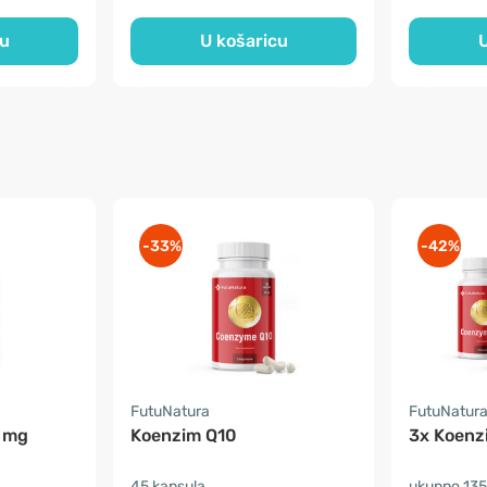
cu
U košaricu
U
-33%
-42%
FutuNatura
FutuNatur
 mg
Koenzim Q10
3x Koenz
45 kapsula
ukupno 135