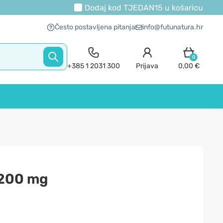
Dodaj kod
TJEDAN15
u košaricu
Često postavljena pitanja
info@futunatura.hr
0
+385 1 2031 300
Prijava
0,00 €
 200 mg