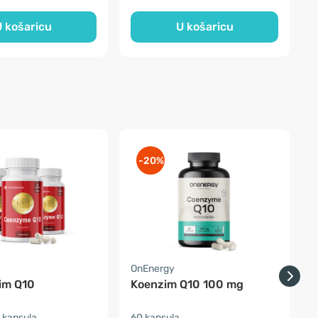
 košaricu
U košaricu
-20%
a
OnEnergy
S
im Q10
Koenzim Q10 100 mg
 kapsula
60 kapsula
9