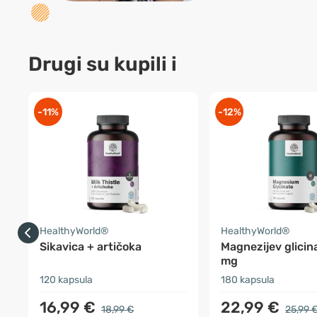
Drugi su kupili i
-11%
-12%
HealthyWorld®
HealthyWorld®
Sikavica + artičoka
Magnezijev glicin
mg
120 kapsula
180 kapsula
16,99 €
22,99 €
18,99 €
25,99 