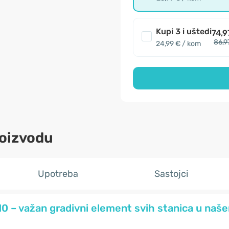
Kupi 3 i uštedi
74,9
86,9
24,99 € / kom
roizvodu
Upotreba
Sastojci
0 – važan gradivni element svih stanica u našem