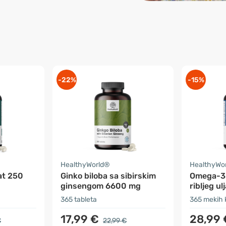
-22%
-15%
HealthyWorld®
HealthyWo
at 250
Ginko biloba sa sibirskim
Omega-3 
ginsengom 6600 mg
ribljeg ul
365 tableta
365 mekih 
17,99 €
28,99 
€
22,99 €