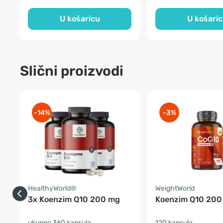
U košaricu
U košari
Slični proizvodi
-14%
-3%
HealthyWorld®
WeightWorld
3x Koenzim Q10 200 mg
Koenzim Q10 200
ukupno 360 kapsula
120 kapsula