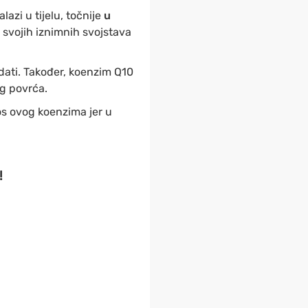
alazi u tijelu, točnije
u
 svojih iznimnih svojstava
dati. Također, koenzim Q10
og povrća.
os ovog koenzima jer u
!