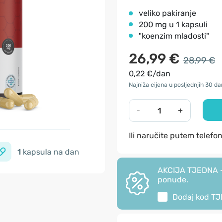
veliko pakiranje
200 mg u 1 kapsuli
"koenzim mladosti"
26,99 €
28,99 €
0,22 €/dan
Najniža cijena u posljednjih 30 da
-
+
Ili naručite putem telefo
1
kapsula na dan
AKCIJA TJEDNA - 
ponude.
Dodaj kod
TJ