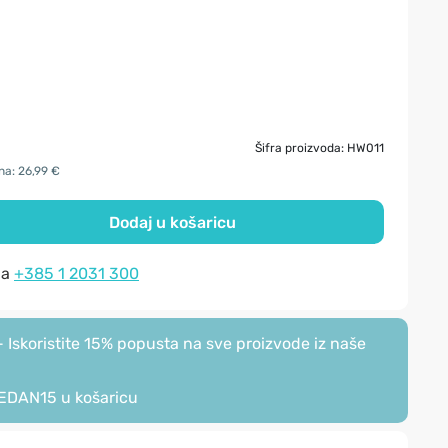
Šifra proizvoda: HW011
na: 26,99 €
Dodaj u košaricu
na
+385 1 2031 300
Iskoristite 15% popusta na sve proizvode iz naše
EDAN15
u košaricu