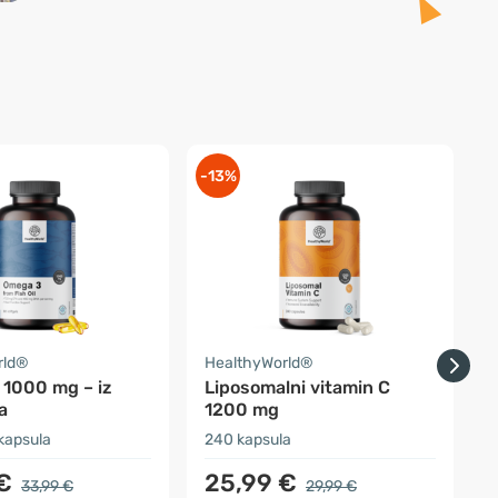
-13%
-
rld®
HealthyWorld®
F
1000 mg – iz
Liposomalni vitamin C
ja
1200 mg
kapsula
240 kapsula
1
€
25,99 €
33,99 €
29,99 €