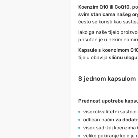
Koenzim Q10 ili CoQ10
, p
svim stanicama našeg o
često se koristi kao sasto
Iako ga naše tijelo proiz
prisutan je u nekim namir
Kapsule s koenzimom Q1
tijelu obavlja
sličnu ulogu 
S jednom kapsulom 
Prednost upotrebe kapsu
visokokvalitetni sastojc
odličan način
za dodat
visok sadržaj koenzima 
veliko pakiranje koje je