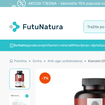
AKCIJA TJEDNA - Iskoristite 15% popusta na
Svrha
Najprodavanije
Vitamini i minerali
Mršavljenje i dijeta
Spo
Početna
Svrha
Anti-age i antioksidansi
Koenzim Q1
-7%