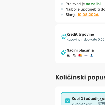
Proizvod je
na zalihi
Najbolje upotrijebiti d
Slanje
10.08.2026.
Kredit trgovine
Kupovinom dobivate 0,65
Načini plaćanja
Količinski popu
Kupi 2 i uštedi
51,9
57,9
25,99 € / kom