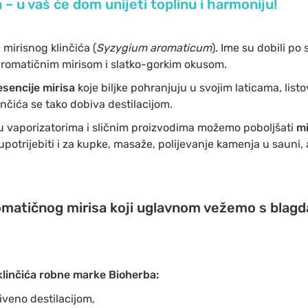
a – u vaš će dom unijeti toplinu i harmoniju!
 mirisnog klinčića (
Syzygium aromaticum
). Ime su dobili po
m aromatičnim mirisom i slatko-gorkim okusom.
esencije mirisa
koje biljke pohranjuju u svojim laticama, listo
linčića se tako dobiva destilacijom.
u vaporizatorima i sličnim proizvodima možemo poboljšati
mi
upotrijebiti i za kupke, masaže, polijevanje kamenja u sauni, 
omatičnog mirisa koji uglavnom vežemo s blagd
klinčića robne marke Bioherba:
iveno destilacijom,