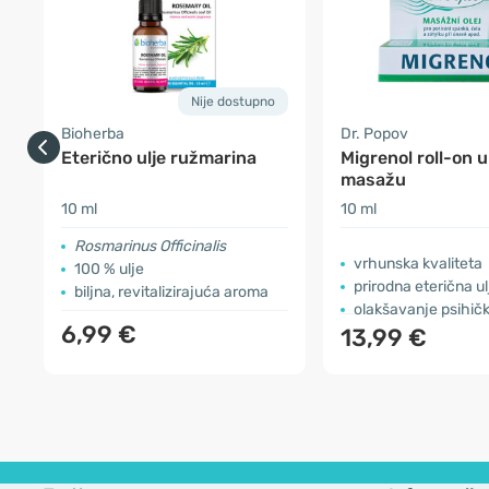
Nije dostupno
Bioherba
Dr. Popov
Eterično ulje ružmarina
Migrenol roll-on u
masažu
10 ml
10 ml
Rosmarinus Officinalis
vrhunska kvaliteta
100 % ulje
prirodna eterična ul
biljna, revitalizirajuća aroma
olakšavanje psihič
6,99 €
13,99 €