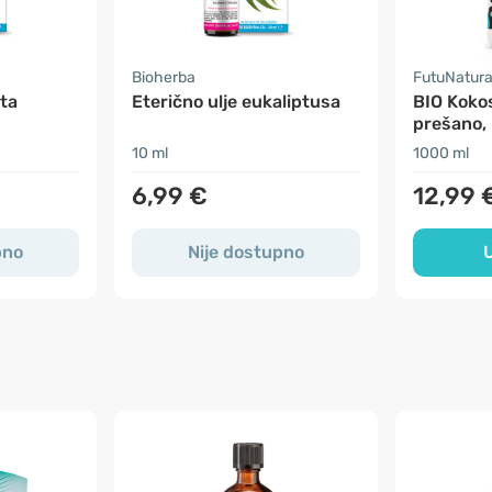
Bioherba
FutuNatur
eta
Eterično ulje eukaliptusa
BIO Kokos
prešano, 
10 ml
1000 ml
6,99 €
12,99 
pno
Nije dostupno
U