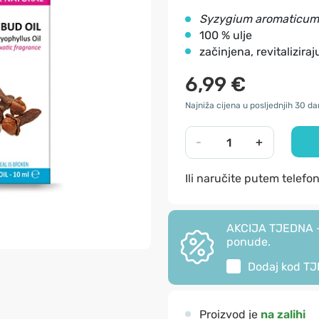
Syzygium aromaticum
100 % ulje
začinjena, revitalizira
6,99 €
Najniža cijena u posljednjih 30 da
-
+
Ili naručite putem telefo
AKCIJA TJEDNA - 
ponude.
Dodaj kod
TJ
Proizvod je
na zalihi