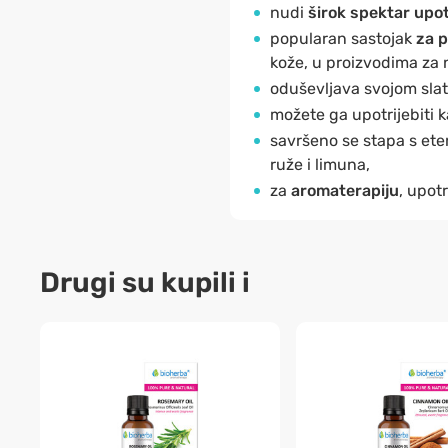
nudi
širok spektar upo
popularan sastojak
za p
kože, u proizvodima za n
oduševljava svojom sla
možete ga upotrijebiti 
savršeno se stapa s eter
ruže i limuna,
za
aromaterapiju
, upot
Drugi su kupili i