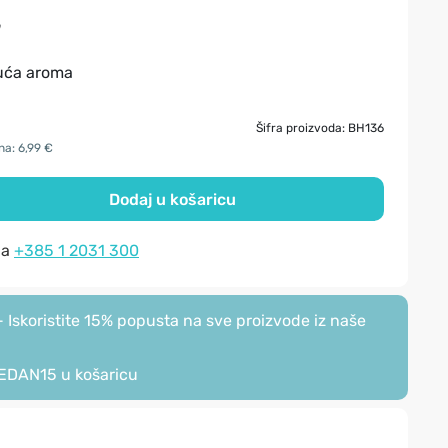
juća aroma
Šifra proizvoda: BH136
na: 6,99 €
Dodaj u košaricu
na
+385 1 2031 300
Iskoristite 15% popusta na sve proizvode iz naše
EDAN15
u košaricu