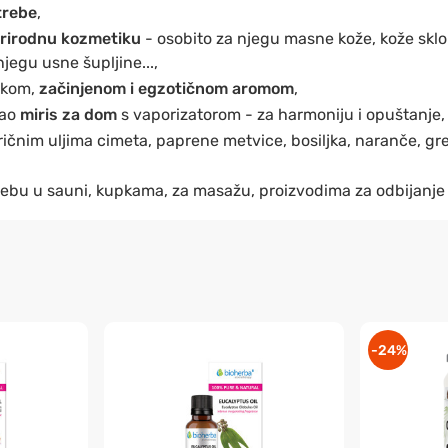
trebe
,
rirodnu kozmetiku
- osobito za njegu masne kože, kože sklo
jegu usne šupljine...,
tkom,
začinjenom i egzotičnom aromom
,
kao
miris za dom
s vaporizatorom - za harmoniju i opuštanje,
ičnim uljima cimeta, paprene metvice, bosiljka, naranče, gre
rebu u sauni, kupkama, za masažu, proizvodima za odbijanje i
-24%