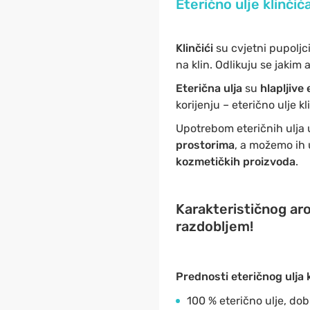
Eterično ulje klinčić
Klinčići
su cvjetni pupoljci
na klin. Odlikuju se jaki
Eterična ulja
su
hlapljive 
korijenju – eterično ulje k
Upotrebom eteričnih ulja 
prostorima
, a možemo ih 
kozmetičkih proizvoda
.
Karakterističnog ar
razdobljem!
Prednosti eteričnog ulja 
100 % eterično ulje, dob