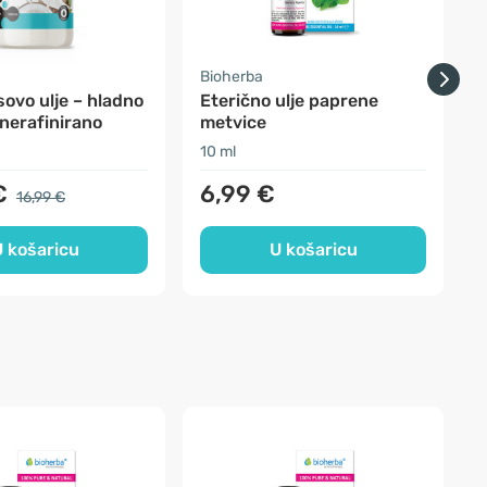
a
Bioherba
B
ovo ulje – hladno
Eterično ulje paprene
E
nerafinirano
metvice
10 ml
5
€
6,99 €
16,99 €
 košaricu
U košaricu