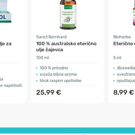
Sanct Bernhard
Bioherba
lje za
100 % australsko eterično
Eterično 
ulje čajevca
100 ml
5 ml
100 % prirodno
Boswellia
svježa biljna aroma
svestran
ja
širok raspon upotrebe
opuštajuć
ke napetosti
25,99 €
8,99 €