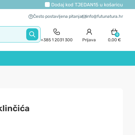
Dodaj kod
TJEDAN15
u košaricu
Često postavljena pitanja
info@futunatura.hr
0
+385 1 2031 300
Prijava
0,00 €
klinčića