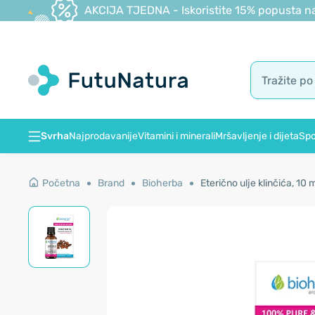
AKCIJA TJEDNA - Iskoristite 15% popusta na
Svrha
Najprodavanije
Vitamini i minerali
Mršavljenje i dijeta
Spo
Početna
Brand
Bioherba
Eterično ulje klinčića, 10 