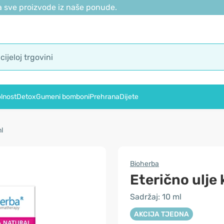
 sve proizvode iz naše ponude.
lnost
Detox
Gumeni bomboni
Prehrana
Dijete
ml
Bioherba
Eterično ulje 
Sadržaj: 10 ml
AKCIJA TJEDNA