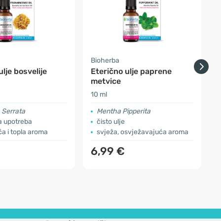
Bioherba
B
ulje bosvelije
Eterično ulje paprene
E
metvice
10 ml
1
 Serrata
Mentha Pipperita
a upotreba
čisto ulje
a i topla aroma
svježa, osvježavajuća aroma
6,99 €