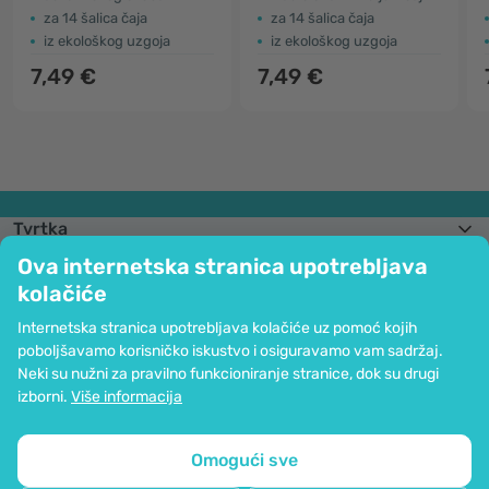
za 14 šalica čaja
za 14 šalica čaja
iz ekološkog uzgoja
iz ekološkog uzgoja
7,49 €
7,49 €
Tvrtka
Informacije
Ova internetska stranica upotrebljava
Pridružite nam se
kolačiće
Pomoć i narudžbe
Internetska stranica upotrebljava kolačiće uz pomoć kojih
poboljšavamo korisničko iskustvo i osiguravamo vam sadržaj.
Neki su nužni za pravilno funkcioniranje stranice, dok su drugi
Mogućnost kartičnog plaćanja. Osigurana zaštita osobnih podataka preko
izborni.
Više informacija
SSL kodiranja.
Copyright © 2012 - 2026   |   Be Healthy Group d.o.o.
Mapa stranice
Upotreba kolačića
Postavke kolačića
Omogući sve