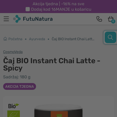
Akcija tjedna | -16% na sve
Dodaj kod
16MANJE
u košaricu
0
Početna
Ayurveda
Čaj BIO Instant Chai Latte - Spicy
CosmoVeda
Čaj BIO Instant Chai Latte -
Spicy
Sadržaj: 180 g
AKCIJA TJEDNA