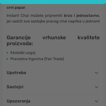
začina:
đumbir, cimet, kardamom, klinčić, pippali i
crni papar
.
Instant Chai možete pripremiti
brzo i jednostavno
,
jer sadrži sve sastojke pravog chai napitka u jednom!
Garancije vrhunske kvalitete
proizvoda:
Ekološki uzgoj
Pravedna trgovina (Fair Trade)
Upotreba
Sastojci
Upozorenja