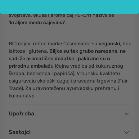
Zbog jedinstvenog procesa obrade te nevjerojatnih
svojstava, okusa i arome čaj Pu-Erh naziva se i
'kraljem među čajevima'
.
BIO čajevi robne marke Cosmoveda su
veganski
, bez
laktoze i glutena.
Biljke su tek grubo narezane, ne
sadrže aromatične dodatke i pakirane su u
prirodnu ambalažu
(čajna vrećica od kukuruznog
škroba, bez konca i papirića). Vrhunsku kvalitetu
osiguravaju ekološki uzgoj i pravedna trgovina (Fair
Trade). Za uravnoteženu ayurvedsku prehranu i
kulinarstvo.
Upotreba
Sastojci