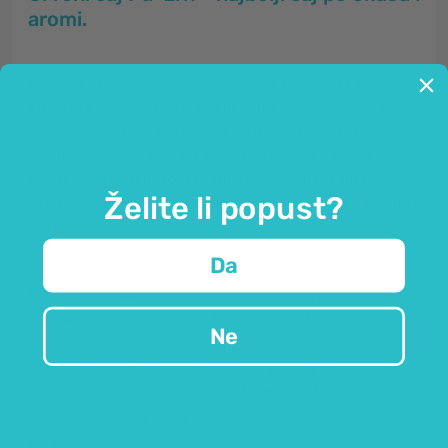
aromi.
Čajevac
(Camellia sinensis)
, biljka poznata i kao
kineski čajevac, pravi čaj ili čajni grm
, potječe iz
Indije. Raste i do 16 metara visine, ali se zadnjih
godina sve više uzgaja kao niski grm.
Za čaj se
upotrebljavaju listovi te biljke
. Hoće li iz njih nastati
Želite li popust?
zeleni, bijeli, crni, oolong ili pu-erh čaj ovisi o načinu
obrade.
Da
Listovi kineskog čajevca
za čaj
Pu-Erh
fermentiraju
se nakon branja i zatim skladište na vlažnom mjestu
Ne
za proces starenja. Što duže čaj stari, to je
dragocjeniji. Protekom vremena poboljšavaju se
njegovi okus i aroma. Prema kineskoj filozofiji, čaj
Pu-Erh ima svojstva jina i janga, čime osigurava
potpuno ravnotežu.