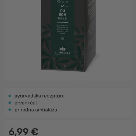
ayurvedska receptura
crveni čaj
prirodna ambalaža
6,99 €