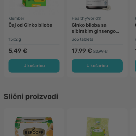
Klember
HealthyWorld®
Čaj od Ginko bilobe
Ginko biloba sa
sibirskim ginsengom
6600 mg
15x2 g
365 tableta
5,49 €
17,99 €
22,99 €
U košaricu
U košaricu
Slični proizvodi