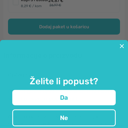
24,87 €
26,97 €
8,29 € / kom
Dodaj paket u košaricu
Informacije o proizvodu
Općenito
Želite li popust?
Čaj od ginka upotrebljava se u cijelom
Da
svijetu i sve je popularniji.
Ginko biloba
(znanstveno
Ginkgo biloba
) ili
Ne
skraćeno samo
ginko
, drevno je drvo s dugačkom