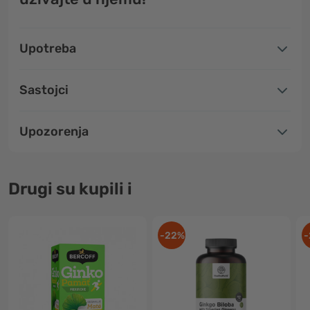
Upotreba
Sastojci
Upozorenja
Drugi su kupili i
-22%
-