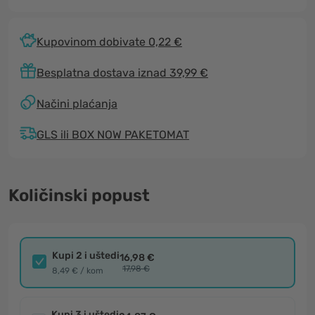
Kupovinom dobivate 0,22 €
Besplatna dostava iznad 39,99 €
Načini plaćanja
GLS ili BOX NOW PAKETOMAT
Količinski popust
Kupi 2 i uštedi
16,98 €
17,98 €
8,49 € / kom
Kupi 3 i uštedi