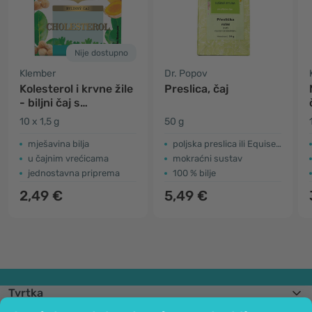
Nije dostupno
Klember
Dr. Popov
Kolesterol i krvne žile
Preslica, čaj
- biljni čaj s
korijanderom i
10 x 1,5 g
50 g
kurkumom
mješavina bilja
poljska preslica ili Equisetum arvense
u čajnim vrećicama
mokraćni sustav
jednostavna priprema
100 % bilje
2,49 €
5,49 €
Tvrtka
Informacije