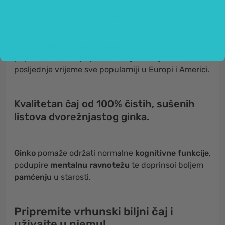
tradicijom upotrebe. Potječe iz Kine, a u Europu
dolazi u 17. stoljeću. Zbog njegovih iznimnih
svojstava dodijeljen mu je naziv 'drvo tisućljeća'.
Stare civilizacije Kine, Japana i Indije od ginka su
pripremale razne pripravke i
čajeve
, koji su u
posljednje vrijeme sve popularniji u Europi i Americi.
Kvalitetan čaj od 100% čistih, sušenih
listova dvorežnjastog ginka.
Ginko
pomaže održati normalne
kognitivne funkcije
,
podupire
mentalnu ravnotežu
te doprinsoi boljem
pamćenju
u starosti.
Pripremite vrhunski biljni čaj i
uživajte u njemu!