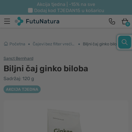
Akcija tjedna | -15% na sve
Dodaj kod
TJEDAN15
u košaricu
0
Početna
Čajevi bez filter vrećica
Biljni čaj ginko biloba
Sanct Bernhard
Biljni čaj ginko biloba
Sadržaj: 120 g
AKCIJA TJEDNA