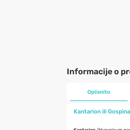
Informacije o p
Općenito
Kantarion ili Gospin
Kantarion
(Hypericum per