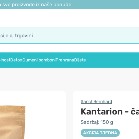
 sve proizvode iz naše ponude.
lnost
Detox
Gumeni bomboni
Prehrana
Dijete
Sanct Bernhard
Kantarion - č
Sadržaj: 150 g
AKCIJA TJEDNA