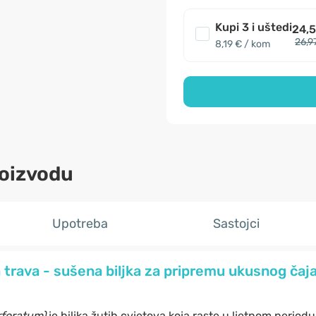
Kupi 3 i uštedi
24,5
26,9
8,19 € / kom
roizvodu
Upotreba
Sastojci
a trava - sušena biljka za pripremu ukusnog čaja
foratum)
je biljka žutih cvjetova koja raste u ljetnom periodu