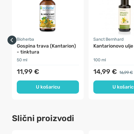
Bioherba
Sanct Bernhard
Gospina trava (Kantarion)
Kantarionovo ulje
- tinktura
50 ml
100 ml
11,99 €
14,99 €
16,99 €
U košaricu
U košari
Slični proizvodi