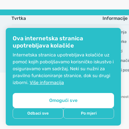
Tvrtka
Informacije
EKO certifikat
Česta pitanja
Ova internetska stranica
Kontaktirajte nas
Robne marke
upotrebljava kolačiće
O nama
GDPR Alati
Internetska stranica upotrebljava kolačiće uz
Dostava i nači
pomoć kojih poboljšavamo korisničko iskustvo i
osiguravamo vam sadržaj. Neki su nužni za
Opći uvjeti po
pravilno funkcioniranje stranice, dok su drugi
izborni.
Više informacija
Mogućnost 
Omogući sve
Copyright © 2012 - 2026   |   Be Healthy Group d.o.o.
Odbaci sve
Po mjeri