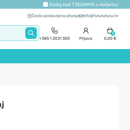
Dodaj kod
TJEDAN15
u košaricu
Često postavljena pitanja
info@futunatura.hr
0
+385 1 2031 300
Prijava
0,00 €
aj