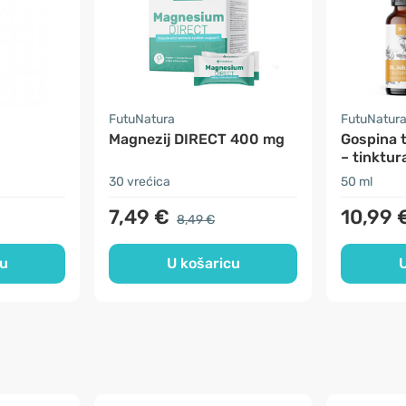
FutuNatura
FutuNatura
Magnezij DIRECT 400 mg
Gospina t
– tinktur
30 vrećica
50 ml
7,49 €
10,99 
8,49 €
cu
U košaricu
U