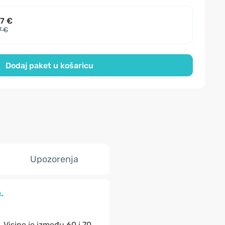
7 €
7 €
Dodaj paket u košaricu
Upozorenja
.
. Visine je između 60 i 70