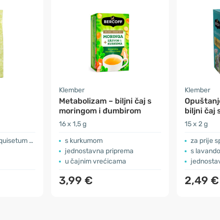
Klember
Klember
Metabolizam – biljni čaj s
Opuštanje
moringom i đumbirom
biljni čaj
valerijan
16 x 1,5 g
15 x 2 g
setum arvense
s kurkumom
za prije 
jednostavna priprema
s lavand
u čajnim vrećicama
jednosta
3,99 €
2,49 €