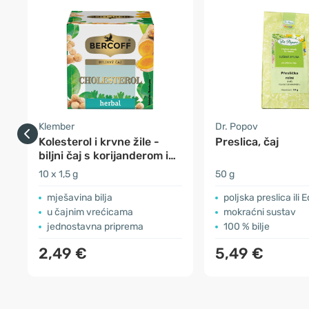
Klember
Dr. Popov
Kolesterol i krvne žile -
Preslica, čaj
biljni čaj s korijanderom i
kurkumom
10 x 1,5 g
50 g
mješavina bilja
poljska preslica ili Equi
u čajnim vrećicama
mokraćni sustav
jednostavna priprema
100 % bilje
2,49 €
5,49 €