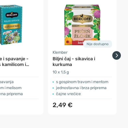
Nije dostupno
Klember
K
 i spavanje -
Biljni čaj - sikavica i
A
 s kamilicom i
kurkuma
om
10 x 1,5 g
1
spavanja
s gospinom travom i mentom
om i melisom
jednostavna i brza priprema
vna priprema
čajne vrećice
2,49 €