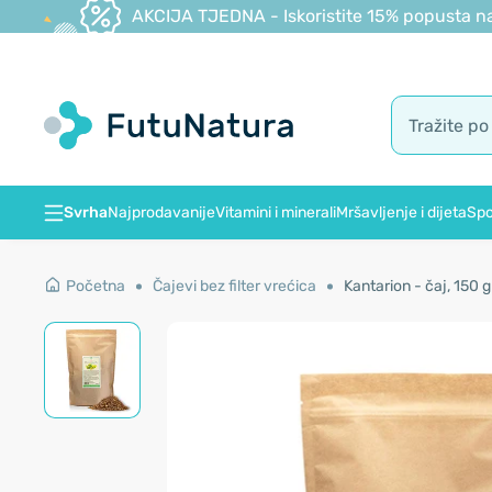
AKCIJA TJEDNA - Iskoristite 15% popusta na
Svrha
Najprodavanije
Vitamini i minerali
Mršavljenje i dijeta
Spo
Početna
Čajevi bez filter vrećica
Kantarion - čaj, 150 g