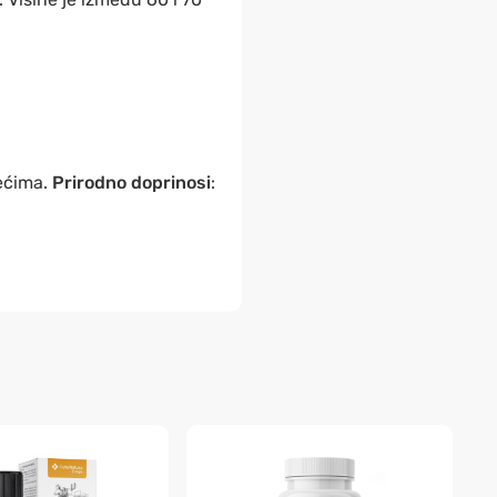
jećima.
Prirodno doprinosi
: