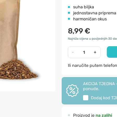
suha biljka
jednostavna priprema
harmoničan okus
8,99 €
Najniža cijena u posljednjih 30 da
-
+
Ili naručite putem telefo
AKCIJA TJEDNA - 
ponude.
Dodaj kod
TJ
Proizvod je
na zalihi