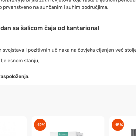
i to prvenstveno na sunčanim i suhim područjima.
 dan sa šalicom čaja od kantariona!
 svojstava i pozitivnih učinaka na čovjeka cijenjen već stol
jelesnom stanju,
raspoloženja
.
-12%
-15%