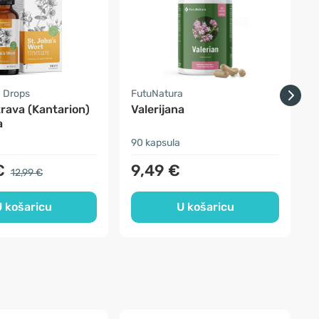
 Drops
FutuNatura
V
rava (Kantarion)
Valerijana
K
a
90 kapsula
5
€
9,49 €
12,99 €
 košaricu
U košaricu