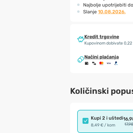
Najbolje upotrijebiti d
Slanje
10.08.2026.
Kredit trgovine
Kupovinom dobivate 0,22
Načini plaćanja
Količinski popu
Kupi 2 i uštedi
16,9
17,9
8,49 € / kom