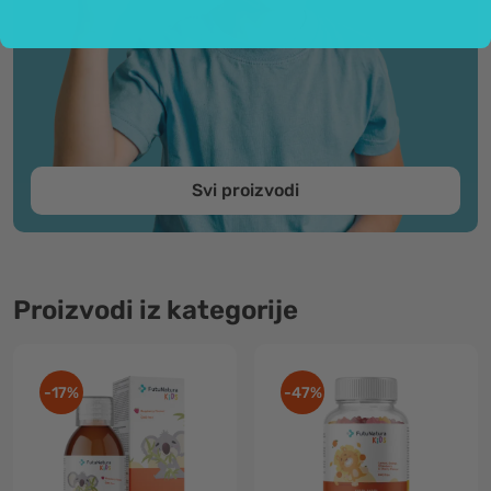
Svi proizvodi
Proizvodi iz kategorije
-17%
-47%