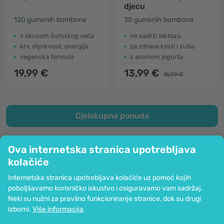
djecu
120 gumenih bombona
30 gumenih bombona
s okusom šumskog voća
ne sadrži laktozu
krv, otpornost, energija
za zdrave kosti i zube
veganska formula
s aromom jogurta
19,99 €
13,99 €
15,99 €
Cjelokupna ponuda
Ova internetska stranica upotrebljava
kolačiće
Tvrtka
Internetska stranica upotrebljava kolačiće uz pomoć kojih
Informacije
poboljšavamo korisničko iskustvo i osiguravamo vam sadržaj.
Pridružite nam se
Neki su nužni za pravilno funkcioniranje stranice, dok su drugi
Pomoć i narudžbe
izborni.
Više informacija