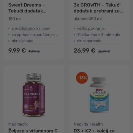
Sweet Dreams –
3x GROWTH – Tekući
Tekući dodatak
dodatak prehrani za
prehrani za djecu za
djecu u razdoblju
150 ml
ukupno 450 ml
spavanje
rasta
s matičnjakom i lipom
veliko pakiranje
za optimalno opuštanje i san
11 vitamina + 9 minerala
okus jabuke
okus naranče
9,99 €
26,99 €
11,99 €
35,97 €
-13%
Maxmedix
Neovital Health
Željezo s vitaminom C
D3 + K2 + kalcij za