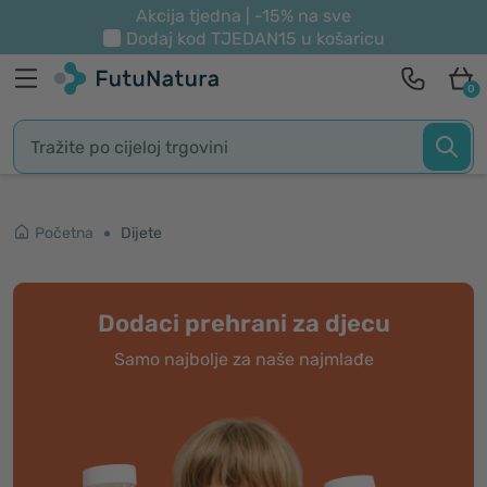
Akcija tjedna | -15% na sve
Dodaj kod
TJEDAN15
u košaricu
0
Početna
Dijete
Dodaci prehrani za djecu
Samo najbolje za naše najmlađe