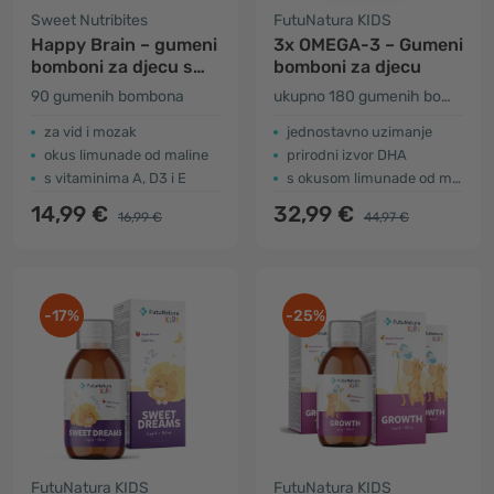
Sweet Nutribites
FutuNatura KIDS
Happy Brain – gumeni
3x OMEGA-3 – Gumeni
bomboni za djecu s
bomboni za djecu
omega-3 masnim
90 gumenih bombona
ukupno 180 gumenih bombona
kiselinama
za vid i mozak
jednostavno uzimanje
okus limunade od maline
prirodni izvor DHA
s vitaminima A, D3 i E
s okusom limunade od malina
14,99 €
32,99 €
16,99 €
44,97 €
-17%
-25%
FutuNatura KIDS
FutuNatura KIDS