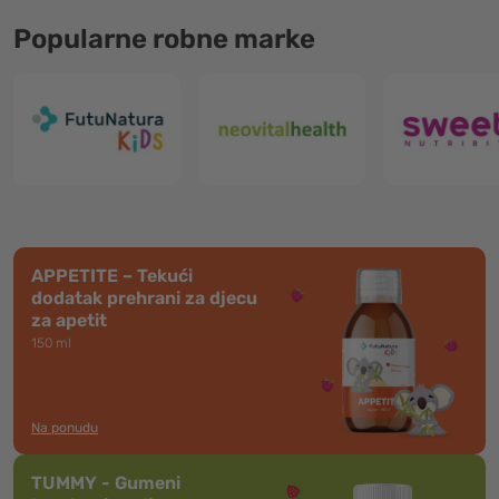
Popularne robne marke
APPETITE – Tekući
dodatak prehrani za djecu
za apetit
150 ml
Na ponudu
TUMMY - Gumeni