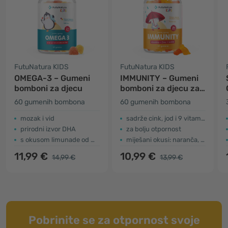
FutuNatura KIDS
FutuNatura KIDS
OMEGA-3 – Gumeni
IMMUNITY – Gumeni
bomboni za djecu
bomboni za djecu za
imunološki sustav
60 gumenih bombona
60 gumenih bombona
mozak i vid
sadrže cink, jod i 9 vitamna
prirodni izvor DHA
za bolju otpornost
s okusom limunade od malina
miješani okusi: naranča, limun i jagoda
11,99 €
10,99 €
14,99 €
13,99 €
Pobrinite se za otpornost svoje