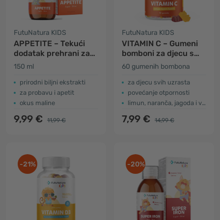
FutuNatura KIDS
FutuNatura KIDS
APPETITE – Tekući
VITAMIN C – Gumeni
dodatak prehrani za
bomboni za djecu s
djecu za apetit
vitaminom C
150 ml
60 gumenih bombona
prirodni biljni ekstrakti
za djecu svih uzrasta
za probavu i apetit
povećanje otpornosti
okus maline
limun, naranča, jagoda i višnja
9,99 €
7,99 €
11,99 €
14,99 €
-21%
-20%