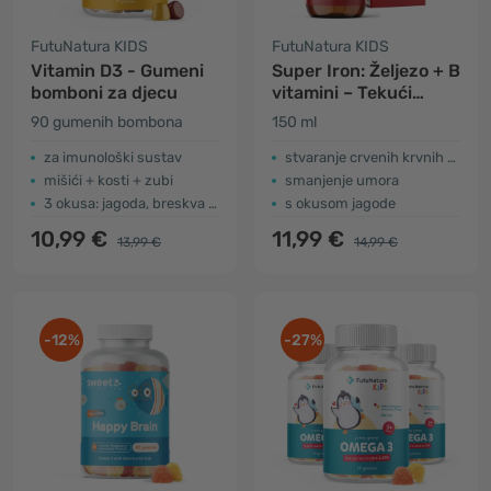
FutuNatura KIDS
FutuNatura KIDS
Vitamin D3 - Gumeni
Super Iron: Željezo + B
bomboni za djecu
vitamini – Tekući
dodatak prehrani za
90 gumenih bombona
150 ml
djecu
za imunološki sustav
stvaranje crvenih krvnih stanica i hemoglobina
mišići + kosti + zubi
smanjenje umora
3 okusa: jagoda, breskva i kupina
s okusom jagode
10,99 €
11,99 €
13,99 €
14,99 €
-12%
-27%