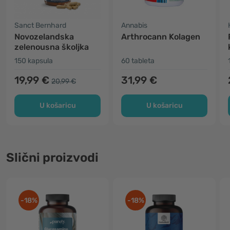
Sanct Bernhard
Annabis
Novozelandska
Arthrocann Kolagen
zelenousna školjka
150 kapsula
60 tableta
19,99 €
31,99 €
20,99 €
U košaricu
U košaricu
Slični proizvodi
-18%
-18%