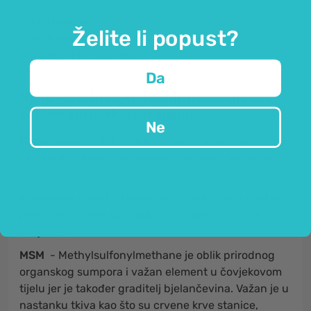
zglobovima,
Želite li popust?
hrskavici te
mekom i tvrdom tkivu.
Da
Njegove vrhunske rezultate osigurava
sedam aktivnih sastojaka:
Ne
Glukozamin sulfat
- Glukozamin je amino šećer koji
se nalazi u skoro svim tjelesnim tkivima, a najviše u
vezivnom tkivu i hrskavici.
Kondroitin sulfat
- Hondroitin je glikozaminoglikan i
jedan od glavnih sastojaka sinovijalne zglobne
ovojnice.
MSM
- Methylsulfonylmethane je oblik prirodnog
organskog sumpora i važan element u čovjekovom
tijelu jer je također graditelj bjelančevina. Važan je u
nastanku tkiva kao što su crvene krve stanice,