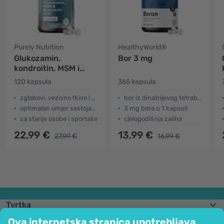
Purely Nutrition
HealthyWorld®
Glukozamin,
Bor 3 mg
kondroitin, MSM i
hijaluronska kiselina
120 kapsula
365 kapsula
zglobovi, vezivno tkivo i hrskavica
bor iz dinatrijevog tetraborata
optimalan omjer sastojaka
3 mg bora u 1 kapsuli
za starije osobe i sportaše
cjelogodišnja zaliha
22,99 €
13,99 €
27,99 €
16,99 €
Tvrtka
Informacije
Ova internetska stranica upotrebljava