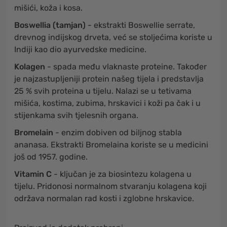
mišići, koža i kosa.
Boswellia (tamjan)
- ekstrakti Boswellie serrate,
drevnog indijskog drveta, već se stoljećima koriste u
Indiji kao dio ayurvedske medicine.
Kolagen
- spada među vlaknaste proteine. Također
je najzastupljeniji protein našeg tijela i predstavlja
25 % svih proteina u tijelu. Nalazi se u tetivama
mišića, kostima, zubima, hrskavici i koži pa čak i u
stijenkama svih tjelesnih organa.
Bromelain
- enzim dobiven od biljnog stabla
ananasa. Ekstrakti Bromelaina koriste se u medicini
još od 1957. godine.
Vitamin C
- ključan je za biosintezu kolagena u
tijelu. Pridonosi normalnom stvaranju kolagena koji
održava normalan rad kosti i zglobne hrskavice.