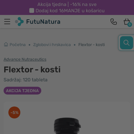
Akcija tjedna | -16% na sve
Dodaj kod
16MANJE
u košaricu
0
Početna
Zglobovi i hrskavica
Flextor - kosti
Advance Nutraceutics
Flextor - kosti
Sadržaj: 120 tableta
AKCIJA TJEDNA
-5%