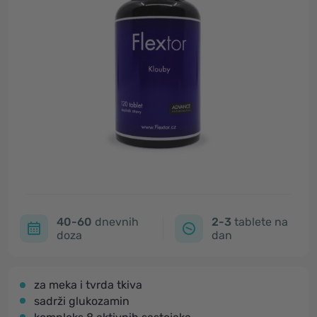
40-60
dnevnih
2-3
tablete na
doza
dan
za meka i tvrda tkiva
sadrži glukozamin