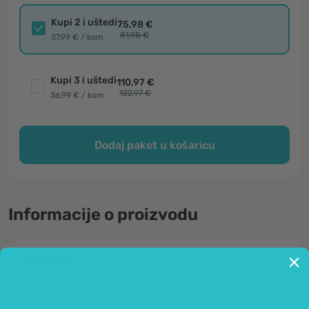
Kupi 2 i uštedi
75,98 €
81,98 €
37,99 € / kom
Kupi 3 i uštedi
110,97 €
122,97 €
36,99 € / kom
Dodaj paket u košaricu
Informacije o proizvodu
Općenito
Flextor pruža prirodnu potporu: