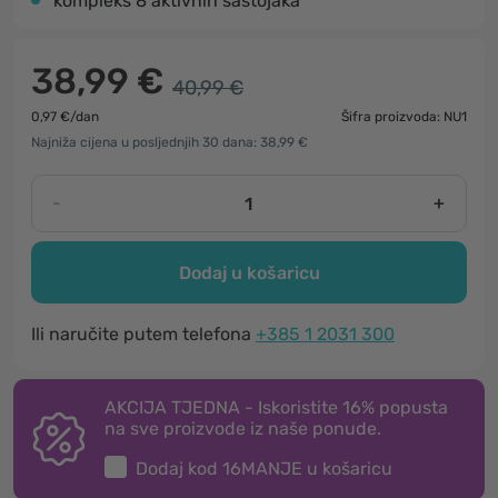
kompleks 8 aktivnih sastojaka
38,99 €
40,99 €
0,97 €/dan
Šifra proizvoda: NU1
Najniža cijena u posljednjih 30 dana: 38,99 €
-
+
Dodaj u košaricu
Ili naručite putem telefona
+385 1 2031 300
AKCIJA TJEDNA - Iskoristite 16% popusta
na sve proizvode iz naše ponude.
Dodaj kod
16MANJE
u košaricu