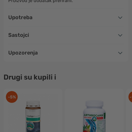
Proizvod je dodatak prehrani.
Upotreba
Sastojci
Upozorenja
Drugi su kupili i
-5%
-