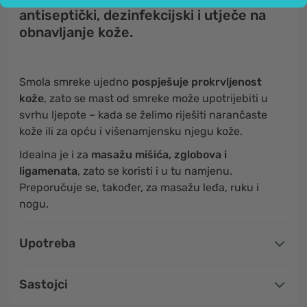
antiseptički, dezinfekcijski i utječe na
obnavljanje kože.
Smola smreke ujedno
pospješuje prokrvljenost
kože
, zato se mast od smreke može upotrijebiti u
svrhu ljepote – kada se želimo riješiti narančaste
kože ili za opću i višenamjensku njegu kože.
Idealna je i za
masažu mišića, zglobova i
ligamenata
, zato se koristi i u tu namjenu.
Preporučuje se, također, za masažu leđa, ruku i
nogu.
Upotreba
Sastojci