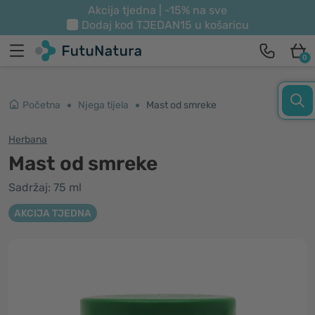
Akcija tjedna | -15% na sve
Dodaj kod
TJEDAN15
u košaricu
0
Početna
Njega tijela
Mast od smreke
Herbana
Mast od smreke
Sadržaj: 75 ml
AKCIJA TJEDNA