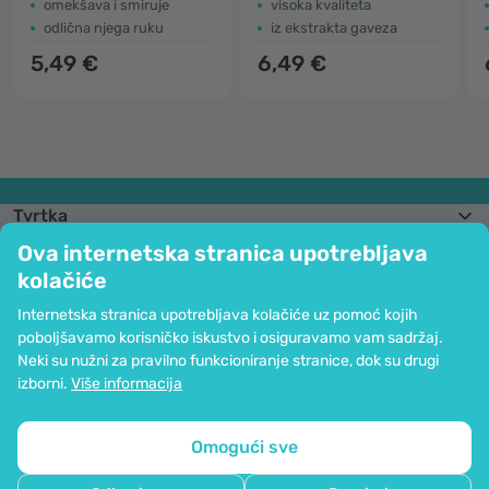
omekšava i smiruje
visoka kvaliteta
odlična njega ruku
iz ekstrakta gaveza
5,49 €
6,49 €
Tvrtka
Informacije
Ova internetska stranica upotrebljava
Pridružite nam se
kolačiće
Pomoć i narudžbe
Internetska stranica upotrebljava kolačiće uz pomoć kojih
poboljšavamo korisničko iskustvo i osiguravamo vam sadržaj.
Neki su nužni za pravilno funkcioniranje stranice, dok su drugi
Mogućnost kartičnog plaćanja. Osigurana zaštita osobnih podataka preko
izborni.
Više informacija
SSL kodiranja.
Copyright © 2012 - 2026   |   Be Healthy Group d.o.o.
Mapa stranice
Upotreba kolačića
Postavke kolačića
Omogući sve