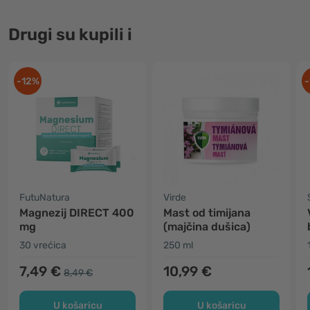
Drugi su kupili i
-12%
-
FutuNatura
Virde
Magnezij DIRECT 400
Mast od timijana
mg
(majčina dušica)
30 vrećica
250 ml
7,49 €
10,99 €
8,49 €
U košaricu
U košaricu