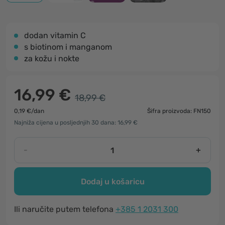
dodan vitamin C
s biotinom i manganom
za kožu i nokte
16,99 €
18,99 €
0,19 €/dan
Šifra proizvoda: FN150
Najniža cijena u posljednjih 30 dana: 16,99 €
-
+
Dodaj u košaricu
Ili naručite putem telefona
+385 1 2031 300