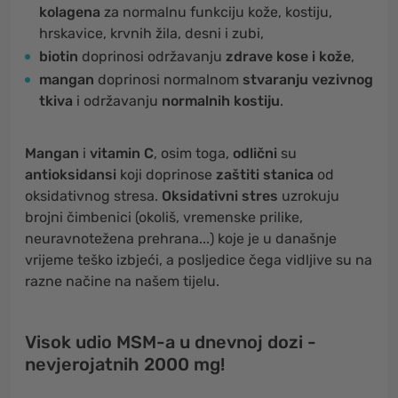
kolagena
za normalnu funkciju kože, kostiju,
hrskavice, krvnih žila, desni i zubi,
biotin
doprinosi održavanju
zdrave kose i kože
,
mangan
doprinosi normalnom
stvaranju vezivnog
tkiva
i održavanju
normalnih kostiju
.
Mangan
i
vitamin C
, osim toga,
odlični
su
antioksidansi
koji doprinose
zaštiti stanica
od
oksidativnog stresa.
Oksidativni stres
uzrokuju
brojni čimbenici (okoliš, vremenske prilike,
neuravnotežena prehrana...) koje je u današnje
vrijeme teško izbjeći, a posljedice čega vidljive su na
razne načine na našem tijelu.
Visok udio MSM-a u dnevnoj dozi -
nevjerojatnih 2000 mg!