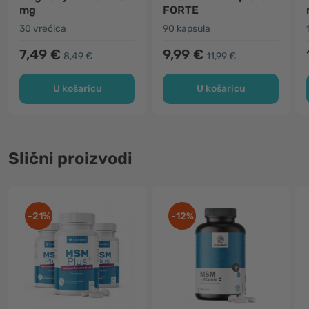
mg
FORTE
30 vrećica
90 kapsula
7,49 €
9,99 €
8,49 €
11,99 €
U košaricu
U košaricu
Slični proizvodi
-21%
-12%