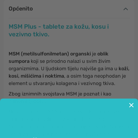
Općenito
MSM Plus - tablete za kožu, kosu i
vezivno tkivo.
MSM (metilsulfonilmetan)
organski
je
oblik
sumpora
koji se prirodno nalazi u svim živim
organizmima. U ljudskom tijelu najviše ga ima u
koži,
kosi, mišićima i noktima
, a osim toga neophodan je
element u stvaranju kolagena i vezivnog tkiva.
Zbog iznimnih svojstava MSM je poznat i kao
'
mineral ljepote
'.
Unatoč tome što MSM u određenoj količini možemo
unijeti hranom biljnog i životinjskog podrijetla,
brojnim obradama namirnica (prije svega kuhanjem i
pečenjem) smanjuje se njegov udio. Zato se