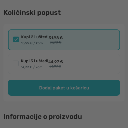
Količinski popust
Kupi 2 i uštedi
31,98 €
37,98 €
15,99 € / kom
Kupi 3 i uštedi
44,97 €
56,97 €
14,99 € / kom
Dodaj paket u košaricu
Informacije o proizvodu