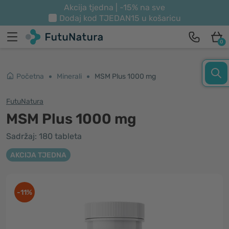
Akcija tjedna | -15% na sve
Dodaj kod
TJEDAN15
u košaricu
0
Početna
Minerali
MSM Plus 1000 mg
FutuNatura
MSM Plus 1000 mg
Sadržaj: 180 tableta
AKCIJA TJEDNA
-11%