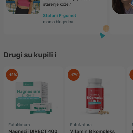
starenje kože."
Stefani Prgomet
mama blogerica
Drugi su kupili i
-12%
-17%
FutuNatura
FutuNatura
Magnezij DIRECT 400
Vitamin B kompleks