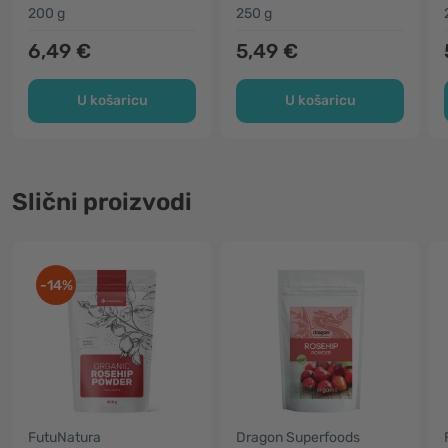
200 g
250 g
6,49 €
5,49 €
U košaricu
U košaricu
Slični proizvodi
-14%
FutuNatura
Dragon Superfoods