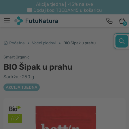
Akcija tjedna | -15% na sve
Dodaj kod
TJEDAN15
u košaricu
0
Početna
Voćni plodovi
BIO Šipak u prahu
Smart Organic
BIO Šipak u prahu
Sadržaj: 250 g
AKCIJA TJEDNA