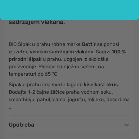
100% prirodni šipak u prahu s visokim
sadržajem vlakana.
BIO Šipak u prahu robne marke
Bett’r
se ponosi
izuzetno
visokim sadržajem vlakana
. Sadrži
100 %
prirodni šipak
u prahu, uzgojen iz ekološke
proizvodnje. Plodovi su nježno sušeni, na
temperaturi do 65 °C.
Šipak u prahu ima
svež
i lagano
kiselkast okus
.
Dodajte 1-2 čajne žličice praha voćnom soku,
smoothieju, pahuljicama, jogurtu, mlijeku, desertima
…
Upotreba