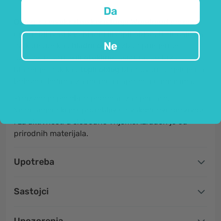
Da
Oblog za višekratno korištenje Wundmed
može se
upotrebljavati kao hladni ili topli oblog. U slučaju da
Ne
ga koristite kao
hladni oblog
, zbog primjerice
ozljede, modrice ili
otekline
, osigurat će brzo
hlađenje, dok kao
topli oblog
blagotvorno djeluje na
bolove u leđima, za reumu i napetosti u mišićima.
Proizvod je posebno pogodan za sportaše.
Višenamjenski je upotrebljiv u svakodnevnom životu
i za aktivnosti u slobodno vrijeme. Izrađen je od
prirodnih materijala.
Upotreba
Sastojci