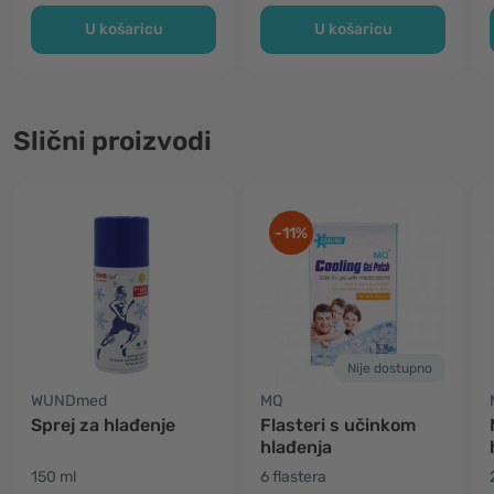
U košaricu
U košaricu
Slični proizvodi
-11%
Nije dostupno
WUNDmed
MQ
Sprej za hlađenje
Flasteri s učinkom
hlađenja
150 ml
6 flastera