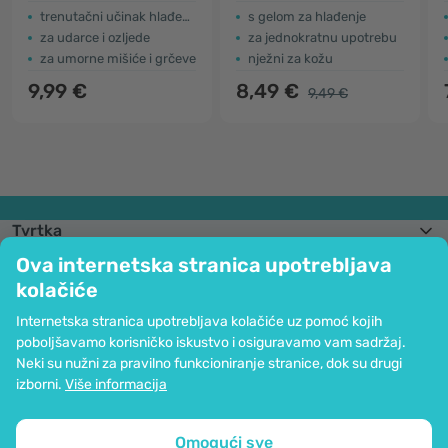
trenutačni učinak hlađenja
s gelom za hlađenje
za udarce i ozljede
za jednokratnu upotrebu
za umorne mišiće i grčeve
nježni za kožu
9,99 €
8,49 €
9,49 €
Tvrtka
Informacije
Ova internetska stranica upotrebljava
Pridružite nam se
kolačiće
Pomoć i narudžbe
Internetska stranica upotrebljava kolačiće uz pomoć kojih
poboljšavamo korisničko iskustvo i osiguravamo vam sadržaj.
Neki su nužni za pravilno funkcioniranje stranice, dok su drugi
Mogućnost kartičnog plaćanja. Osigurana zaštita osobnih podataka preko
izborni.
Više informacija
SSL kodiranja.
Copyright © 2012 - 2026   |   Be Healthy Group d.o.o.
Mapa stranice
Upotreba kolačića
Postavke kolačića
Omogući sve