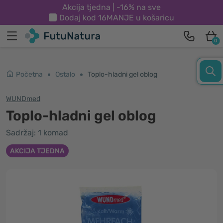
Akcija tjedna | -16% na sve
Dodaj kod
16MANJE
u košaricu
0
Početna
Ostalo
Toplo-hladni gel oblog
WUNDmed
Toplo-hladni gel oblog
Sadržaj: 1 komad
AKCIJA TJEDNA