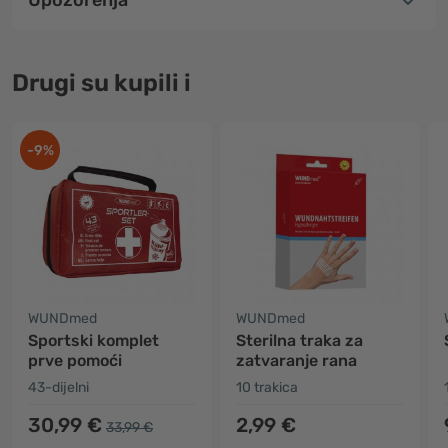
Upozorenja
Drugi su kupili i
-9%
WUNDmed
WUNDmed
Sportski komplet
Sterilna traka za
prve pomoći
zatvaranje rana
43-dijelni
10 trakica
30,99 €
2,99 €
33,99 €