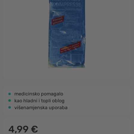
medicinsko pomagalo
kao hladni i topli oblog
višenamjenska uporaba
4,99 €