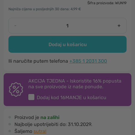
Šifra proizvoda: WUN19
Najniža cijena u posljednjih 30 dana: 4,99 €
-
+
Dodaj u košaricu
Ili naručite putem telefona
+385 1 2031 300
AKCIJA TJEDNA - Iskoristite 16% popusta
na sve proizvode iz naše ponude.
Dodaj kod
16MANJE
u košaricu
Proizvod je
na zalihi
Najbolje upotrijebiti do:
31.10.2029.
Šaljemo
sutra!