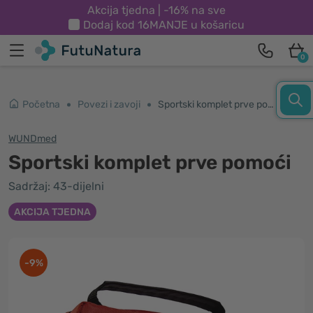
Akcija tjedna | -16% na sve
Dodaj kod
16MANJE
u košaricu
0
Početna
Povezi i zavoji
Sportski komplet prve pomoći
WUNDmed
Sportski komplet prve pomoći
Sadržaj: 43-dijelni
AKCIJA TJEDNA
-9%