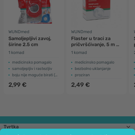
WUNDmed
WUNDmed
Samoljepljivi zavoj,
Flaster u traci za
širine 2.5 cm
pričvršćivanje, 5 m x
2.5 cm
1 komad
1 komad
medicinsko pomagalo
medicinsko pomagalo
samoljepljiv i rastezljiv
bezbolno uklanjanje
boju nije moguće birati (boja na fotografiji je simbolična)
proziran
2,99 €
2,49 €
Tvrtka
Informacije