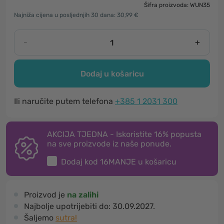
Šifra proizvoda: WUN35
Najniža cijena u posljednjih 30 dana: 30,99 €
-
+
Dodaj u košaricu
Ili naručite putem telefona
+385 1 2031 300
AKCIJA TJEDNA - Iskoristite 16% popusta
na sve proizvode iz naše ponude.
Dodaj kod
16MANJE
u košaricu
Proizvod je
na zalihi
Najbolje upotrijebiti do:
30.09.2027.
Šaljemo
sutra!