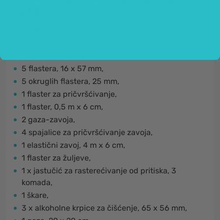
sadrži:
1 torbicu,
5 flastera, 10 x 40 mm,
5 flastera, 19 x 63 mm,
5 flastera, 16 x 57 mm,
5 okruglih flastera, 25 mm,
1 flaster za pričvršćivanje,
1 flaster, 0,5 m x 6 cm,
2 gaza-zavoja,
4 spajalice za pričvršćivanje zavoja,
1 elastični zavoj, 4 m x 6 cm,
1 flaster za žuljeve,
1 x jastučić za rasterećivanje od pritiska, 3
komada,
1 škare,
3 x alkoholne krpice za čišćenje, 65 x 56 mm,