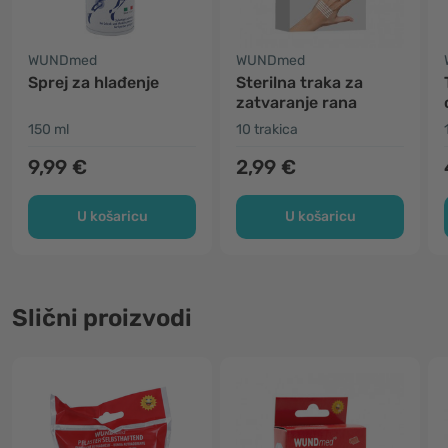
WUNDmed
WUNDmed
Sprej za hlađenje
Sterilna traka za
zatvaranje rana
150 ml
10 trakica
9,99 €
2,99 €
U košaricu
U košaricu
Slični proizvodi