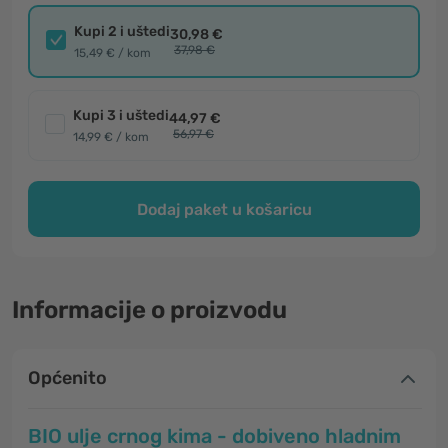
Kupi 2 i uštedi
30,98 €
37,98 €
15,49 € / kom
Kupi 3 i uštedi
44,97 €
56,97 €
14,99 € / kom
Dodaj paket u košaricu
Informacije o proizvodu
Općenito
BIO ulje crnog kima - dobiveno hladnim