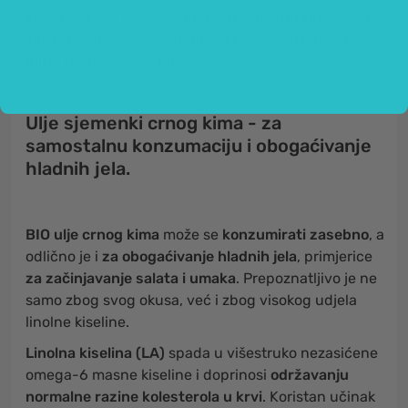
zadržava sve dragocjene tvari
koje crni kim sadrži.
Takav način obrade osigurava i
karakterističan
miris i okus
samog ulja.
Ulje sjemenki crnog kima - za
samostalnu konzumaciju i obogaćivanje
hladnih jela.
BIO ulje crnog kima
može se
konzumirati zasebno
, a
odlično je i
za obogaćivanje hladnih jela
, primjerice
za začinjavanje salata i umaka
. Prepoznatljivo je ne
samo zbog svog okusa, već i zbog visokog udjela
linolne kiseline.
Linolna kiselina (LA)
spada u višestruko nezasićene
omega-6 masne kiseline i doprinosi
održavanju
normalne razine kolesterola u krvi
. Koristan učinak