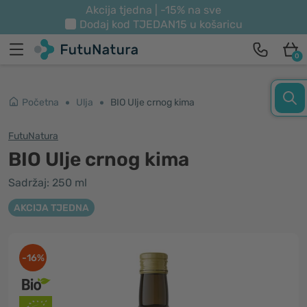
Akcija tjedna | -15% na sve
Dodaj kod
TJEDAN15
u košaricu
0
Početna
Ulja
BIO Ulje crnog kima
FutuNatura
BIO Ulje crnog kima
Sadržaj: 250 ml
AKCIJA TJEDNA
-16%