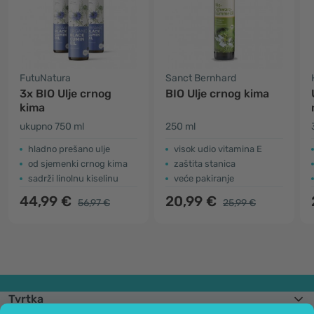
FutuNatura
Sanct Bernhard
3x BIO Ulje crnog
BIO Ulje crnog kima
kima
ukupno 750 ml
250 ml
hladno prešano ulje
visok udio vitamina E
od sjemenki crnog kima
zaštita stanica
sadrži linolnu kiselinu
veće pakiranje
44,99 €
20,99 €
56,97 €
25,99 €
Tvrtka