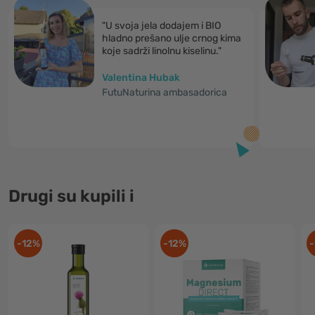
"U svoja jela dodajem i BIO
hladno prešano ulje crnog kima
koje sadrži linolnu kiselinu."
Valentina Hubak
FutuNaturina ambasadorica
Drugi su kupili i
-12%
-12%
-