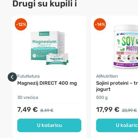
Drugi su kupili i
-12%
-14%
FutuNatura
AllNutrition
Magnezij DIRECT 400 mg
Sojini proteini – t
jogurt
30 vrećica
500 g
7,49 €
17,99 €
8,49 €
20,99 €
U košaricu
U košari