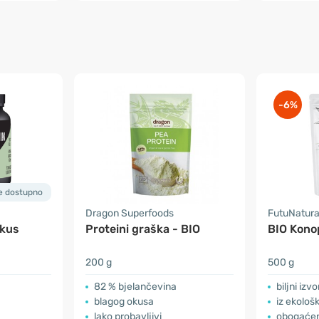
-6%
je dostupno
Dragon Superfoods
FutuNatur
okus
Proteini graška - BIO
BIO Konop
200 g
500 g
82 % bjelančevina
biljni izv
blagog okusa
iz ekološ
lako probavljivi
obogaćen