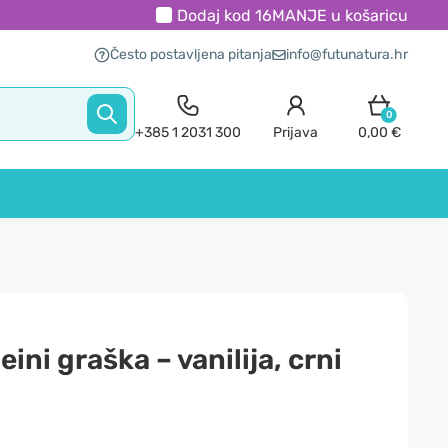
Dodaj kod
16MANJE
u košaricu
Često postavljena pitanja
info@futunatura.hr
0
+385 1 2031 300
Prijava
0,00 €
ini graška – vanilija, crni