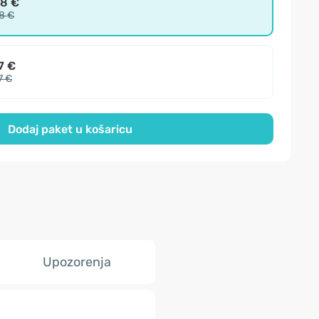
98 €
8 €
7 €
7 €
Dodaj paket u košaricu
Upozorenja