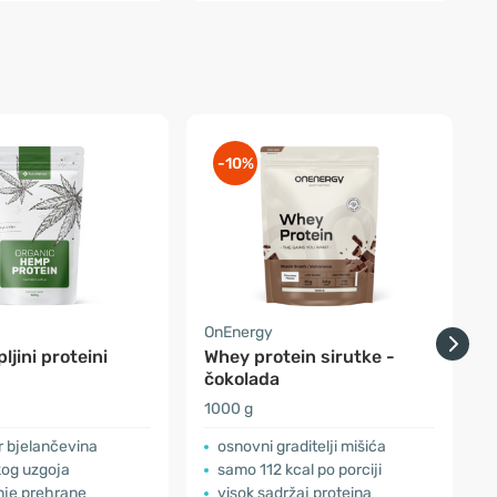
-10%
a
OnEnergy
O
ljini proteini
Whey protein sirutke -
W
čokolada
v
1000 g
1
or bjelančevina
osnovni graditelji mišića
kog uzgoja
samo 112 kcal po porciji
je prehrane
visok sadržaj proteina