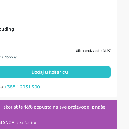
 puding
Šifra proizvoda: AL97
na: 16,99 €
Dodaj u košaricu
na
+385 1 2031 300
Iskoristite 16% popusta na sve proizvode iz naše
MANJE
u košaricu