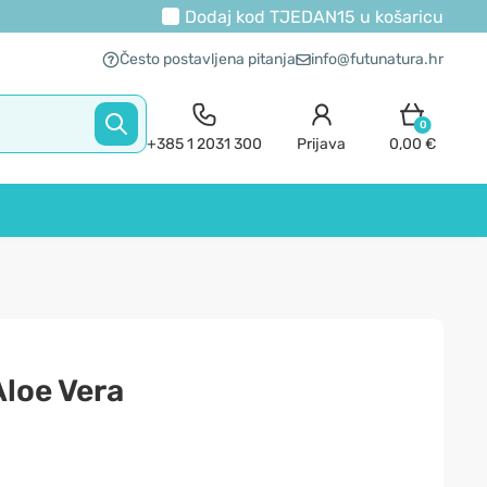
Dodaj kod
TJEDAN15
u košaricu
Često postavljena pitanja
info@futunatura.hr
0
+385 1 2031 300
Prijava
0,00 €
loe Vera