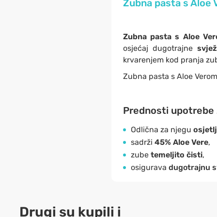
Zubna pasta s Aloe V
Zubna pasta s Aloe V
osjećaj dugotrajne
svjež
krvarenjem kod pranja zub
Zubna pasta s Aloe Verom
Prednosti upotrebe 
Odlična za njegu
osjetl
sadrži
45% Aloe Vere
,
zube
temeljito čisti
,
osigurava
dugotrajnu s
Drugi su kupili i