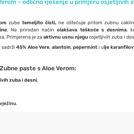
erom – odlično rješenje u primjeru osjetljivih z
erom
zube
temeljito čisti,
ne oštećuje pritom zubnu caklin
ine
. Na prirodan način
olakšava teškoće s desnima
, k
a. Primjerena je za
aktivnu usnu njegu
osjetljivih zuba i de
 sadrži
45% Aloe Vere
,
alantoin
,
pepermint
i u
lje karanfilov
Zubne paste s Aloe Verom:
jivih zuba i desni
,
vježinu
.