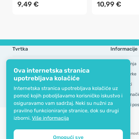
9,49 €
10,99 €
Tvrtka
Informacije
EKO certifikat
Česta pitanja
Ova internetska stranica
Kontaktirajte nas
Robne marke
upotrebljava kolačiće
O nama
GDPR Alati
Internetska stranica upotrebljava kolačiće uz
Dostava i nači
pomoć kojih poboljšavamo korisničko iskustvo i
osiguravamo vam sadržaj. Neki su nužni za
Opći uvjeti po
pravilno funkcioniranje stranice, dok su drugi
izborni.
Više informacija
Mogućnost 
Omogući sve
Copyright © 2012 - 2026   |   Be Healthy Group d.o.o.