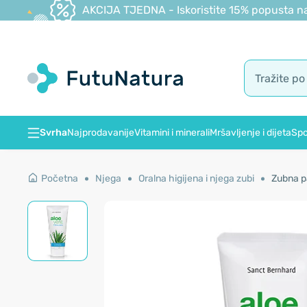
AKCIJA TJEDNA - Iskoristite 15% popusta na
Svrha
Najprodavanije
Vitamini i minerali
Mršavljenje i dijeta
Spo
Početna
Njega
Oralna higijena i njega zubi
Zubna p