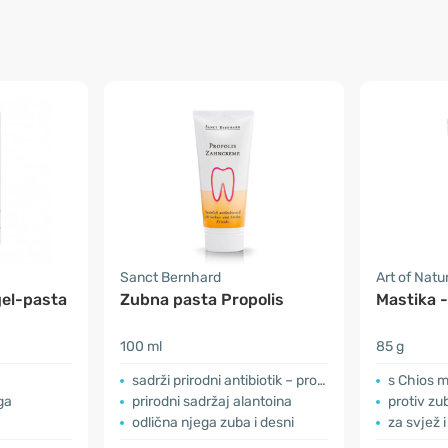
Sanct Bernhard
Art of Natu
gel-pasta
Zubna pasta Propolis
Mastika 
100 ml
85 g
sadrži prirodni antibiotik – propolis
s Chios 
ga
prirodni sadržaj alantoina
protiv zu
odlična njega zuba i desni
za svjež 