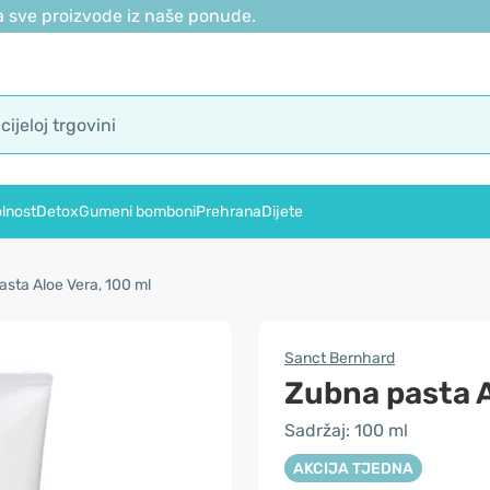
 sve proizvode iz naše ponude.
lnost
Detox
Gumeni bomboni
Prehrana
Dijete
asta Aloe Vera, 100 ml
Sanct Bernhard
Zubna pasta A
Sadržaj: 100 ml
AKCIJA TJEDNA