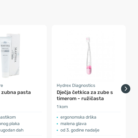
re
Hydrex Diagnostics
S
- zubna pasta
Dječja četkica za zube s
timerom - ružičasta
n
1 kom
1
mastikom
ergonomska drška
bnog plaka
malena glava
i ugodan dah
od 3. godine nadalje