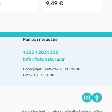
€
9,49 €
Pomoć i narudžbe
+385 1 2031 300
info@futunatura.hr
Ponedjeljak - četvrtak: 8.00 - 16.00
Petak: 8.00 - 14.00
Mapa stranice
Upotreba kolačića
Postavke kolačića