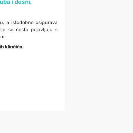
uba i desni.
u, a istodobno osigurava
oje se često pojavljuju s
sni.
ih klinčića.
.