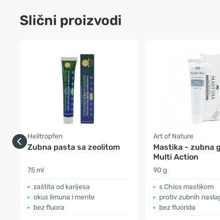
Slični proizvodi
Heiltropfen
Art of Nature
Zubna pasta sa zeolitom
Mastika - zubna 
Multi Action
75 ml
90 g
zaštita od karijesa
s Chios mastikom
okus limuna i mente
protiv zubnih nasla
bez fluora
bez fluorida