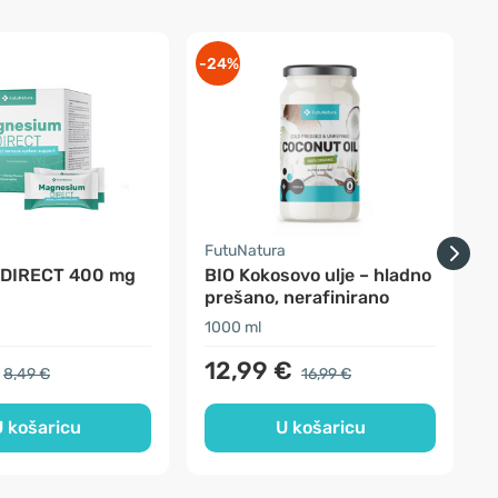
-24%
a
FutuNatura
S
 DIRECT 400 mg
BIO Kokosovo ulje – hladno
prešano, nerafinirano
1000 ml
1
12,99 €
8,49 €
16,99 €
 košaricu
U košaricu