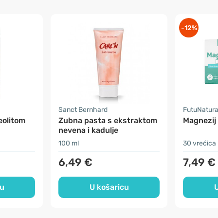
-12%
Sanct Bernhard
FutuNatur
eolitom
Zubna pasta s ekstraktom
Magnezij
nevena i kadulje
100 ml
30 vrećica
6,49 €
7,49 €
cu
U košaricu
U