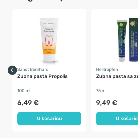
Sanct Bernhard
Heiltropfen
Zubna pasta Propolis
Zubna pasta sa z
100 ml
75 ml
6,49 €
9,49 €
U košaricu
U košari