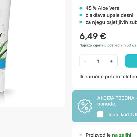
45 % Aloe Vere
olakšava upale desni
za njegu osjetljivih zub
6,49 €
Najniža cijena u posljednjih 30 da
-
+
Ili naručite putem telefo
AKCIJA TJEDNA - 
ponude.
Dodaj kod
TJ
Proizvod je
na zalihi