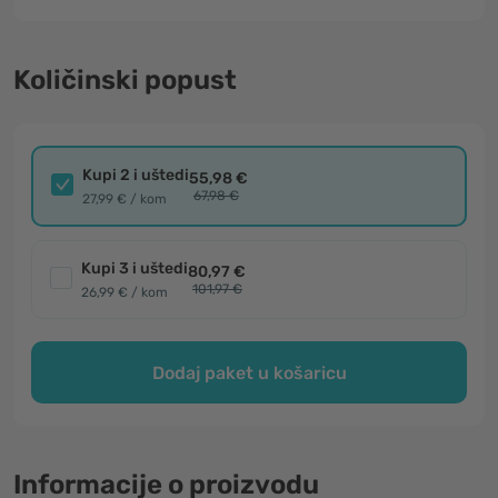
Količinski popust
Kupi 2 i uštedi
55,98 €
67,98 €
27,99 € / kom
Kupi 3 i uštedi
80,97 €
101,97 €
26,99 € / kom
Dodaj paket u košaricu
Informacije o proizvodu