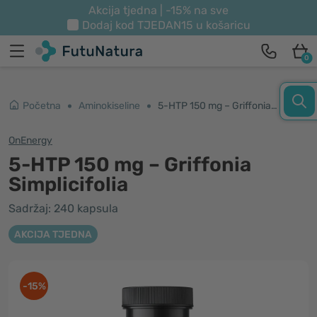
Akcija tjedna | -15% na sve
Dodaj kod
TJEDAN15
u košaricu
0
Početna
Aminokiseline
5-HTP 150 mg – Griffonia Simplicifolia
OnEnergy
5-HTP 150 mg – Griffonia
Simplicifolia
Sadržaj: 240 kapsula
AKCIJA TJEDNA
-15%