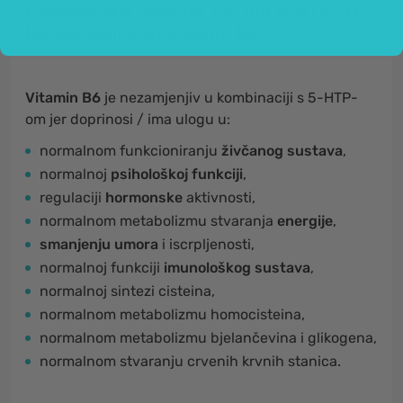
Cjelodnevna doza od 150 mg 5-HTP-a u
kombinaciji s vitaminom B6.
Vitamin B6
je nezamjenjiv u kombinaciji s 5-HTP-
om jer doprinosi / ima ulogu u:
normalnom funkcioniranju
živčanog sustava
,
normalnoj
psihološkoj funkciji
,
regulaciji
hormonske
aktivnosti,
normalnom metabolizmu stvaranja
energije
,
smanjenju umora
i iscrpljenosti,
normalnoj funkciji
imunološkog sustava
,
normalnoj sintezi cisteina,
normalnom metabolizmu homocisteina,
normalnom metabolizmu bjelančevina i glikogena,
normalnom stvaranju crvenih krvnih stanica.