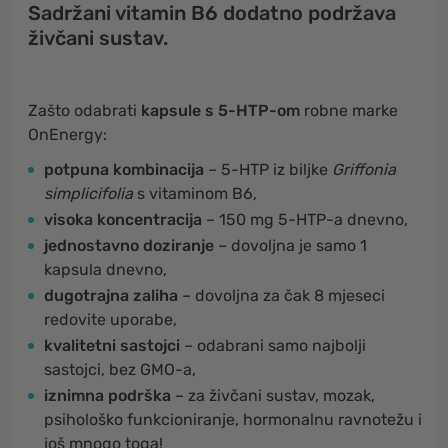
Sadržani vitamin B6 dodatno podržava
živčani sustav.
Zašto odabrati
kapsule s 5-HTP-om
robne marke
OnEnergy:
potpuna kombinacija
– 5-HTP iz biljke
Griffonia
simplicifolia
s vitaminom B6,
visoka koncentracija
– 150 mg 5-HTP-a dnevno,
jednostavno doziranje
– dovoljna je samo 1
kapsula dnevno,
dugotrajna zaliha
– dovoljna za čak 8 mjeseci
redovite uporabe,
kvalitetni sastojci
– odabrani samo najbolji
sastojci, bez GMO-a,
iznimna podrška
– za živčani sustav, mozak,
psihološko funkcioniranje, hormonalnu ravnotežu i
još mnogo toga!