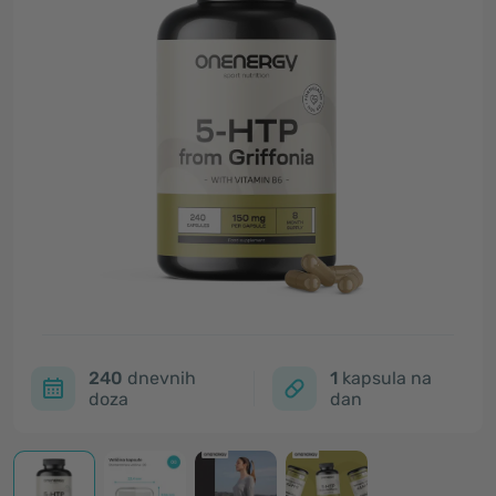
240
dnevnih
1
kapsula na
doza
dan