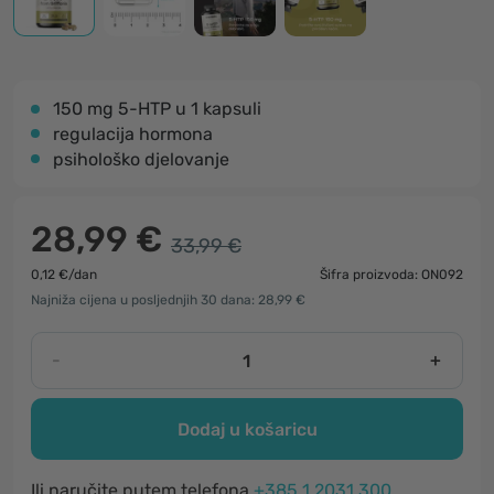
150 mg 5-HTP u 1 kapsuli
regulacija hormona
psihološko djelovanje
28,99 €
33,99 €
0,12 €/dan
Šifra proizvoda: ON092
Najniža cijena u posljednjih 30 dana: 28,99 €
-
+
Dodaj u košaricu
Ili naručite putem telefona
+385 1 2031 300