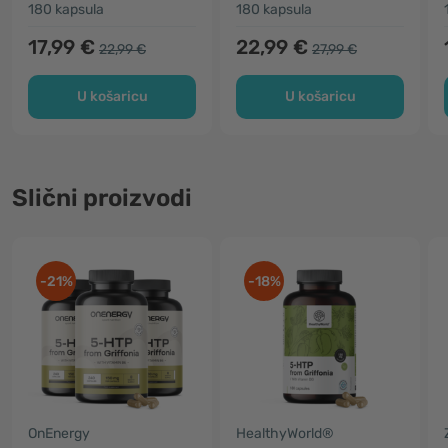
kromom
180 kapsula
180 kapsula
17,99 €
22,99 €
22,99 €
27,99 €
U košaricu
U košaricu
Slični proizvodi
-21%
-18%
OnEnergy
HealthyWorld®