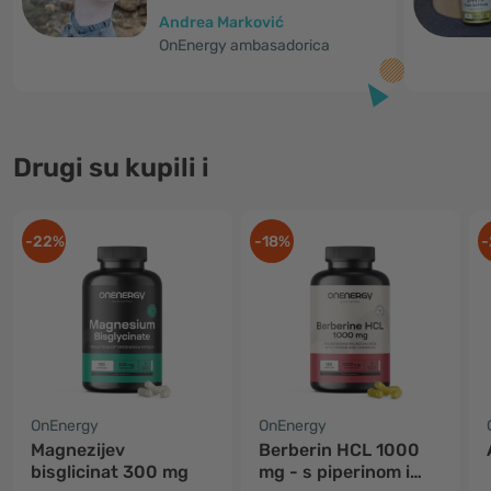
Andrea Marković
OnEnergy ambasadorica
Drugi su kupili i
-22%
-18%
-
OnEnergy
OnEnergy
Magnezijev
Berberin HCL 1000
bisglicinat 300 mg
mg - s piperinom i