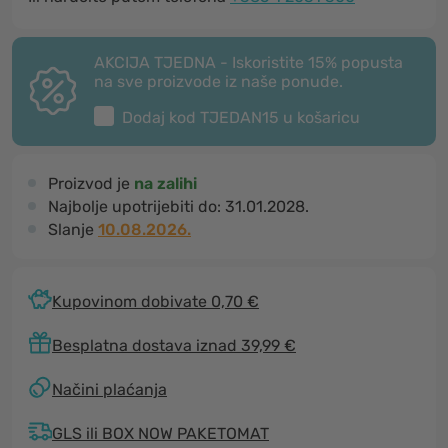
AKCIJA TJEDNA - Iskoristite 15% popusta
na sve proizvode iz naše ponude.
Dodaj kod
TJEDAN15
u košaricu
Proizvod je
na zalihi
Najbolje upotrijebiti do:
31.01.2028.
Slanje
10.08.2026.
Kupovinom dobivate 0,70 €
Besplatna dostava iznad 39,99 €
Načini plaćanja
GLS ili BOX NOW PAKETOMAT