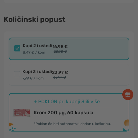
Količinski popust
Kupi 2 i uštedi
16,98 €
23,98 €
8,49 € / kom
Kupi 3 i uštedi
23,97 €
35,97 €
7,99 € / kom
+ POKLON pri kupnji 3 ili više
Krom 200 µg, 60 kapsula
*Poklon će biti automatski dodan u košaricu.