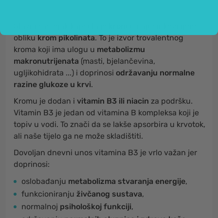
Glavni sastojak kapsula je
krom
u najučinkovitijem
obliku
krom pikolinata
. To je izvor trovalentnog
kroma koji ima ulogu u
metabolizmu
makronutrijenata
(masti, bjelančevina,
ugljikohidrata ...) i doprinosi
održavanju normalne
razine glukoze u krvi
.
Kromu je dodan i
vitamin B3 ili niacin
za podršku.
Vitamin B3 je jedan od vitamina B kompleksa koji je
topiv u vodi. To znači da se lakše apsorbira u krvotok,
ali naše tijelo ga ne može skladištiti.
Dovoljan dnevni unos vitamina B3 je vrlo važan jer
doprinosi:
oslobađanju
metabolizma stvaranja energije
,
funkcioniranju
živčanog sustava
,
normalnoj
psihološkoj funkciji
,