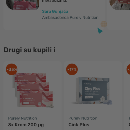
metabolizmu."
Sara Gunjača
Ambasadorica Purely Nutrition
Drugi su kupili i
-33%
-17%
-
Purely Nutrition
Purely Nutrition
3x Krom 200 µg
Cink Plus