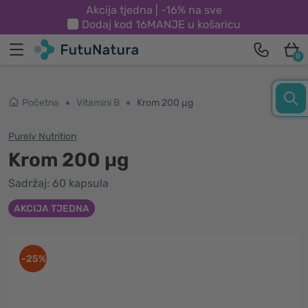
Akcija tjedna | -16% na sve
Dodaj kod
16MANJE
u košaricu
0
Početna
Vitamini B
Krom 200 µg
Purely Nutrition
Krom 200 µg
Sadržaj: 60 kapsula
AKCIJA TJEDNA
-25%