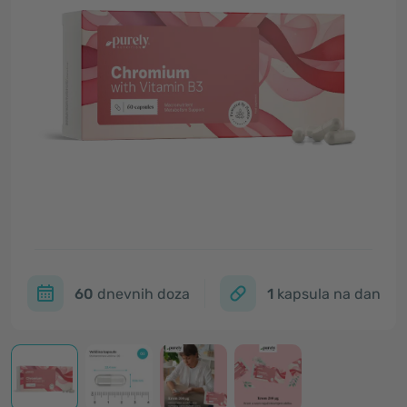
60
dnevnih doza
1
kapsula na dan