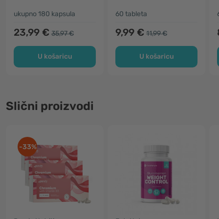
ukupno 180 kapsula
60 tableta
23,99 €
9,99 €
35,97 €
11,99 €
U košaricu
U košaricu
Slični proizvodi
-33%