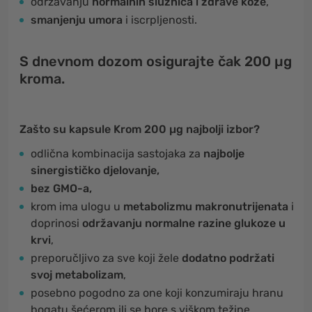
održavanju
normalnih sluznica i zdrave kože
,
smanjenju umora
i iscrpljenosti.
S dnevnom dozom osigurajte čak 200 µg
kroma.
Zašto su kapsule Krom 200 µg najbolji izbor?
odlična kombinacija sastojaka za
najbolje
sinergističko djelovanje,
bez GMO-a,
krom ima ulogu u
metabolizmu makronutrijenata
i
doprinosi
održavanju normalne razine glukoze u
krvi
,
preporučljivo za sve koji žele
dodatno podržati
svoj metabolizam
,
posebno pogodno za one koji konzumiraju hranu
bogatu šećerom ili se bore s viškom težine.