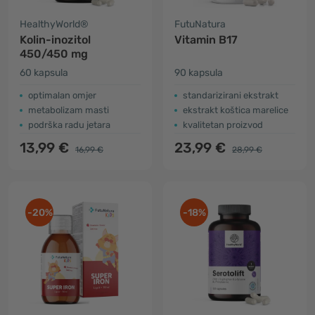
HealthyWorld®
FutuNatura
Kolin-inozitol
Vitamin B17
450/450 mg
60 kapsula
90 kapsula
optimalan omjer
standarizirani ekstrakt
metabolizam masti
ekstrakt koštica marelice
podrška radu jetara
kvalitetan proizvod
13,99 €
23,99 €
16,99 €
28,99 €
-20%
-18%