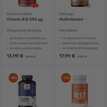
Sweet Nutribites
OnEnergy
Vitamin B12 500 µg
Multivitamini
140 gumenih bombona
450 tableta
za živčani i imunološki sustav
12 vitamina i 2 minerala
protiv umora i iscrpljenosti
otpornost, energija, živčani sustav…
prirodna aroma maline
svi vitamini B kompleksa
13,99 €
17,99 €
16,99 €
27,99 €
-18%
-17%