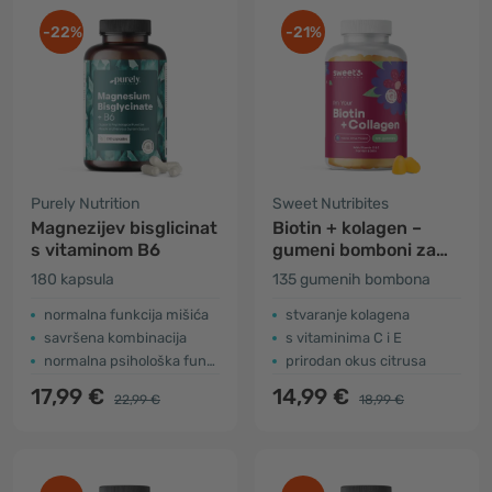
-22%
-21%
Purely Nutrition
Sweet Nutribites
Magnezijev bisglicinat
Biotin + kolagen –
s vitaminom B6
gumeni bomboni za
kosu, kožu i nokte
180 kapsula
135 gumenih bombona
normalna funkcija mišića
stvaranje kolagena
savršena kombinacija
s vitaminima C i E
normalna psihološka funkcija
prirodan okus citrusa
17,99 €
14,99 €
22,99 €
18,99 €