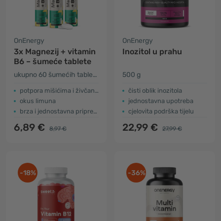
OnEnergy
OnEnergy
3x Magnezij + vitamin
Inozitol u prahu
B6 – šumeće tablete
ukupno 60 šumećih tableta
500 g
potpora mišićima i živčanom sustavu
čisti oblik inozitola
okus limuna
jednostavna upotreba
brza i jednostavna priprema
cjelovita podrška tijelu
6,89 €
22,99 €
8,97 €
27,99 €
-18%
-36%