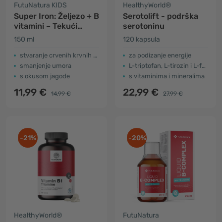
FutuNatura KIDS
HealthyWorld®
Super Iron: Željezo + B
Serotolift - podrška
vitamini – Tekući
serotoninu
dodatak prehrani za
150 ml
120 kapsula
djecu
stvaranje crvenih krvnih stanica i hemoglobina
za podizanje energije
smanjenje umora
L-triptofan, L-tirozin i L-fenilalanin
s okusom jagode
s vitaminima i mineralima
11,99 €
22,99 €
14,99 €
27,99 €
-21%
-20%
HealthyWorld®
FutuNatura