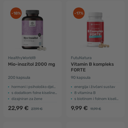
-18%
-17%
HealthyWorld®
FutuNatura
Mio-inozitol 2000 mg
Vitamin B kompleks
FORTE
200 kapsula
90 kapsula
hormoni i psihološko djelovanje
energija i živčani sustav
s dodatkom folne kiseline i vitamina B6
8 vitamina B
dizajniran za žene
s biotinom i folnom kiselinom
22,99 €
9,99 €
27,99 €
11,99 €