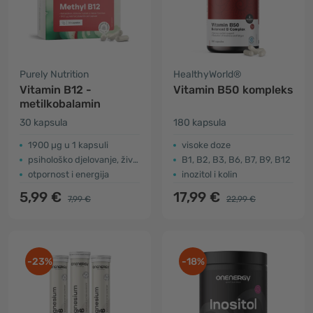
Purely Nutrition
HealthyWorld®
Vitamin B12 -
Vitamin B50 kompleks
metilkobalamin
30 kapsula
180 kapsula
1900 µg u 1 kapsuli
visoke doze
psihološko djelovanje, živčani sustav
B1, B2, B3, B6, B7, B9, B12
otpornost i energija
inozitol i kolin
5,99 €
17,99 €
7,99 €
22,99 €
-23%
-18%