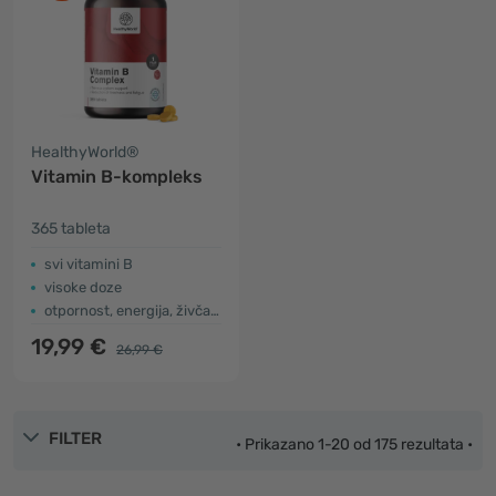
HealthyWorld®
Vitamin B-kompleks
365 tableta
svi vitamini B
visoke doze
otpornost, energija, živčani sustav
19,99 €
26,99 €
FILTER
• Prikazano 1-20 od 175 rezultata •