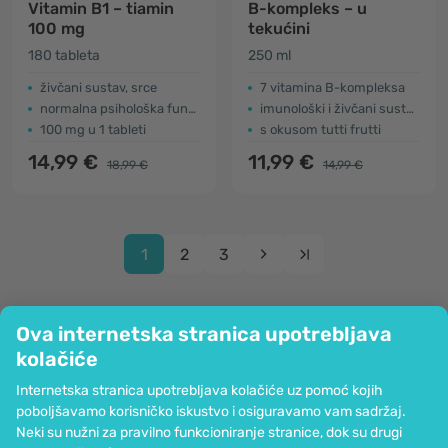
Vitamin B1 – tiamin
B-kompleks – u
100 mg
tekućini
180 tableta
250 ml
živčani sustav, srce
7 vitamina B-kompleksa
normalna psihološka funkcija
imunološki i živčani sustav, više energije
100 mg u 1 tableti
s okusom tutti frutti
14,99 €
11,99 €
18,99 €
14,99 €
1
2
3
Ova internetska stranica upotrebljava
kolačiće
Tvrtka
Internetska stranica upotrebljava kolačiće uz pomoć kojih
Informacije
poboljšavamo korisničko iskustvo i osiguravamo vam sadržaj.
Pridružite nam se
Neki su nužni za pravilno funkcioniranje stranice, dok su drugi
Pomoć i narudžbe