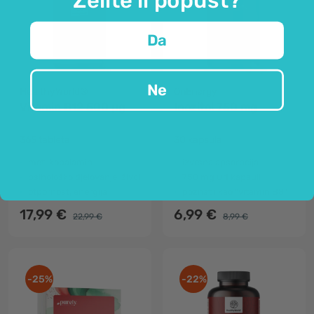
Da
Ne
HealthyWorld®
OnEnergy
Vitamin B12 500 µg
Inozitol 750 mg
365 tableta
30 kapsula
metilkobalamin
izvrsna apsorpcija
psihološko djelovanje, živci
750 mg u 1 kapsuli
otpornost, energija
poznat i kao "vitamin B8"
17,99 €
6,99 €
22,99 €
8,99 €
-25%
-22%