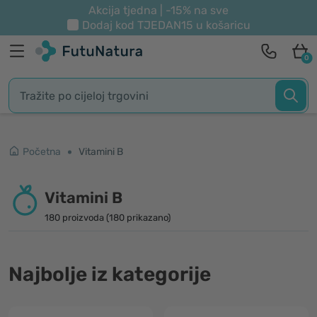
Akcija tjedna | -15% na sve
Dodaj kod
TJEDAN15
u košaricu
0
Početna
Vitamini B
Vitamini B
180 proizvoda (180 prikazano)
Najbolje iz kategorije