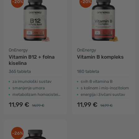
-20%
-20%
OnEnergy
OnEnergy
Vitamin B12 + folna
Vitamin B kompleks
kiselina
365 tableta
180 tableta
za imunološki sustav
svih 8 vitamina B
smanjenje umora
s kolinom i mio-inozitolom
metabolizam homocisteina
energija i živčani sustav
11,99 €
11,99 €
14,99 €
14,99 €
-26%