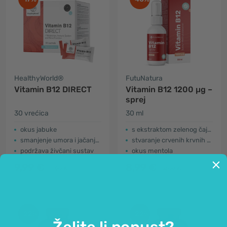
HealthyWorld®
FutuNatura
Vitamin B12 DIRECT
Vitamin B12 1200 µg –
sprej
30 vrećica
30 ml
okus jabuke
s ekstraktom zelenog čaja i kromom
smanjenje umora i jačanje otpornosti
stvaranje crvenih krvnih stanica i živčani sustav
podržava živčani sustav
okus mentola
9,99 €
8,99 €
11,99 €
14,99 €
-22%
-22%
Želite li popust?