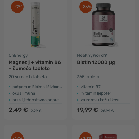
-17%
-26%
OnEnergy
HealthyWorld®
Magnezij + vitamin B6
Biotin 12000 µg
– šumeće tablete
20 šumećih tableta
365 tableta
potpora mišićima i živčanom sustavu
vitamin B7
okus limuna
“vitamin ljepote”
brza i jednostavna priprema
za zdravu kožu i kosu
2,49 €
19,99 €
2,99 €
26,99 €
-17%
-40%