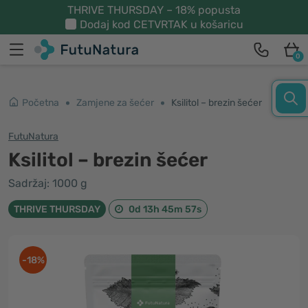
THRIVE THURSDAY – 18% popusta
Dodaj kod
CETVRTAK
u košaricu
0
Početna
Zamjene za šećer
Ksilitol – brezin šećer
FutuNatura
Ksilitol – brezin šećer
Sadržaj: 1000 g
THRIVE THURSDAY
0d 13h 45m 56s
-18%