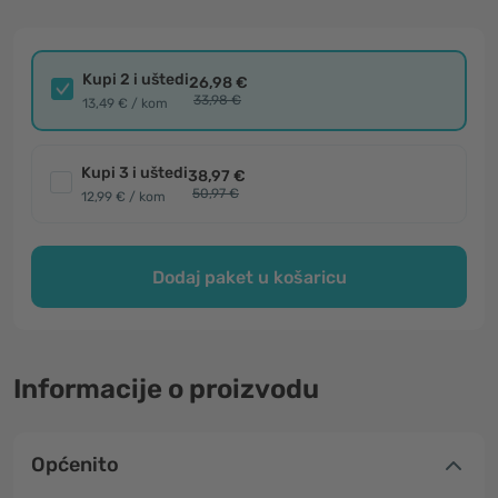
Kupi 2 i uštedi
26,98 €
33,98 €
13,49 € / kom
Kupi 3 i uštedi
38,97 €
50,97 €
12,99 € / kom
Dodaj paket u košaricu
Informacije o proizvodu
Općenito