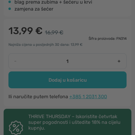
blag prema zubima + šećeru u krvi
zamjena za šećer
13,99 €
16,99 €
Šifra proizvoda: FN314
Najniža cijena u posljednjih 30 dana: 13,99 €
-
+
Dodaj u košaricu
Ili naručite putem telefona
+385 1 2031 300
THRIVE THURSDAY – Iskoristite četvrtak
super pogodnosti i uštedite 18% na cijelu
kupnju.