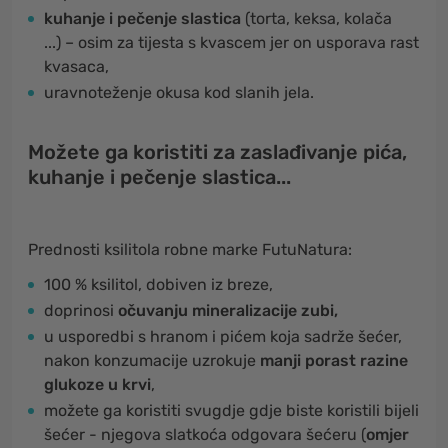
kuhanje i pečenje slastica
(torta, keksa, kolača
...) – osim za tijesta s kvascem jer on usporava rast
kvasaca,
uravnoteženje okusa kod slanih jela.
Možete ga koristiti za zaslađivanje pića,
kuhanje i pečenje slastica...
Prednosti ksilitola robne marke FutuNatura:
100 % ksilitol, dobiven iz breze,
doprinosi
očuvanju mineralizacije zubi,
u usporedbi s hranom i pićem koja sadrže šećer,
nakon konzumacije uzrokuje
manji porast razine
glukoze u krvi
,
možete ga koristiti svugdje gdje biste koristili bijeli
šećer - njegova slatkoća odgovara šećeru (
omjer