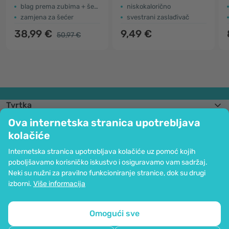
blag prema zubima + šećeru u krvi
niskokalorično
zamjena za šećer
svestrani zaslađivač
38,99 €
9,49 €
50,97 €
Tvrtka
Informacije
Ova internetska stranica upotrebljava
Pridružite nam se
kolačiće
Pomoć i narudžbe
Internetska stranica upotrebljava kolačiće uz pomoć kojih
poboljšavamo korisničko iskustvo i osiguravamo vam sadržaj.
Neki su nužni za pravilno funkcioniranje stranice, dok su drugi
Mogućnost kartičnog plaćanja. Osigurana zaštita osobnih podataka preko
izborni.
Više informacija
SSL kodiranja.
Copyright © 2012 - 2026   |   Be Healthy Group d.o.o.
Mapa stranice
Upotreba kolačića
Postavke kolačića
Omogući sve