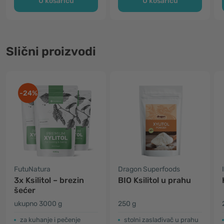
U košaricu
U košaricu
Slični proizvodi
-24%
FutuNatura
Dragon Superfoods
3x Ksilitol – brezin
BIO Ksilitol u prahu
šećer
ukupno 3000 g
250 g
za kuhanje i pečenje
stolni zaslađivač u prahu