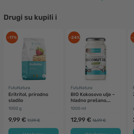
Drugi su kupili i
-17%
-24%
-
FutuNatura
FutuNatura
Eritritol, prirodno
BIO Kokosovo ulje –
sladilo
hladno prešano,
nerafinirano
1000 g
1000 ml
9,99 €
12,99 €
11,99 €
16,99 €