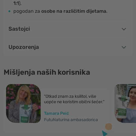
1:1
),
pogodan za
osobe na različitim dijetama
.
Sastojci
Upozorenja
Mišljenja naših korisnika
"Otkad znam za ksilitol, više
uopće ne koristim obični šećer."
Tamara Peić
FutuNaturina ambasadorica