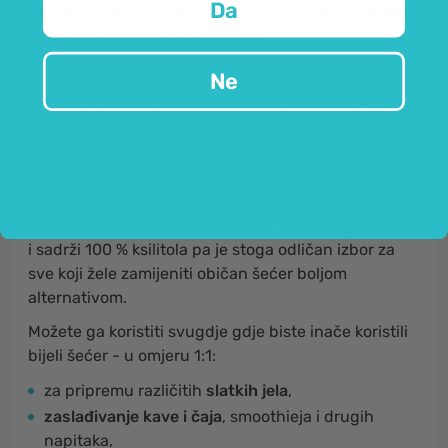
Da
da usporava rast kvasca pa se ne preporuča prilikom
upotrebe kod tijesta s kvascem.
Ne
Odlična alternativa bijelom šećeru –
posebno za sve koji paze na kalorijski
unos i razinu šećera u krvi.
Ksilitol robne marke FutuNatura
dobiven je
iz breze
i sadrži 100 % ksilitola pa je stoga odličan izbor za
sve koji žele zamijeniti običan šećer boljom
alternativom.
Možete ga koristiti svugdje gdje biste inače koristili
bijeli šećer - u omjeru 1:1:
za pripremu različitih
slatkih jela
,
zaslađivanje kave i čaja
, smoothieja i drugih
napitaka,