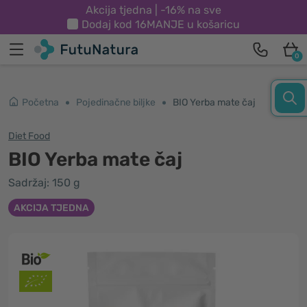
Akcija tjedna | -16% na sve
Dodaj kod
16MANJE
u košaricu
0
Početna
Pojedinačne biljke
BIO Yerba mate čaj
Diet Food
BIO Yerba mate čaj
Sadržaj: 150 g
AKCIJA TJEDNA