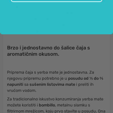
Može imati intenzivan biljni i pomalo gorak okus, koji
se mijenja ovisno o načinu pripreme i vrsti yerba
mate. Unatoč tome što sadrži
manje kofeina
od
kave
, ima
slične učinke
– umjesto brzog i snažnog
naleta omogućava postupno povećanje osjećaja
osvježenja i živahnosti.
Brzo i jednostavno do šalice čaja s
aromatičnim okusom.
Priprema čaja s yerba mate je jednostavna. Za
njegovu pripremu potrebno je u
posudu
od
⅓ do ⅔
napuniti
sa
sušenim listovima mate
i preliti ih
vrućom vodom.
Za tradicionalno iskustvo konzumiranja yerba mate
možete koristiti i
bombillo
, metalnu slamku s
filtrirnom mrežicom, koju prvo stavite u posudu. Ona