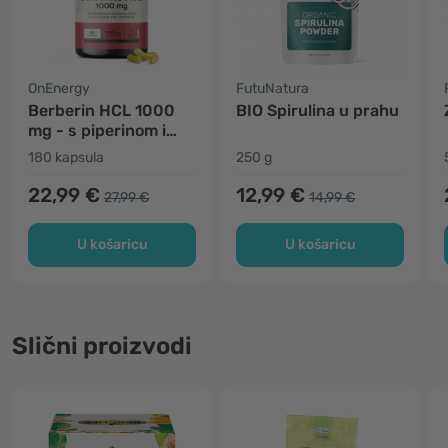
OnEnergy
FutuNatura
Berberin HCL 1000
BIO Spirulina u prahu
mg - s piperinom i
kromom
180 kapsula
250 g
22,99 €
12,99 €
27,99 €
14,99 €
U košaricu
U košaricu
Slični proizvodi