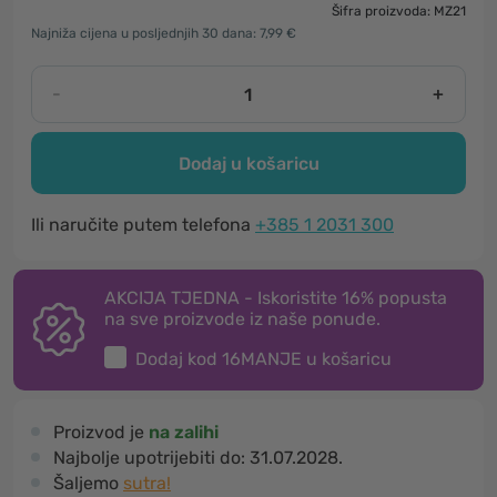
Šifra proizvoda: MZ21
Najniža cijena u posljednjih 30 dana: 7,99 €
-
+
Dodaj u košaricu
Ili naručite putem telefona
+385 1 2031 300
AKCIJA TJEDNA - Iskoristite 16% popusta
na sve proizvode iz naše ponude.
Dodaj kod
16MANJE
u košaricu
Proizvod je
na zalihi
Najbolje upotrijebiti do:
31.07.2028.
Šaljemo
sutra!