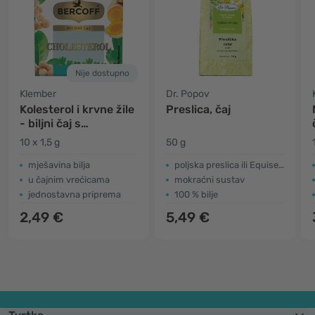
Nije dostupno
Klember
Dr. Popov
Kolesterol i krvne žile
Preslica, čaj
- biljni čaj s
korijanderom i
10 x 1,5 g
50 g
kurkumom
mješavina bilja
poljska preslica ili Equisetum arvense
u čajnim vrećicama
mokraćni sustav
jednostavna priprema
100 % bilje
2,49 €
5,49 €