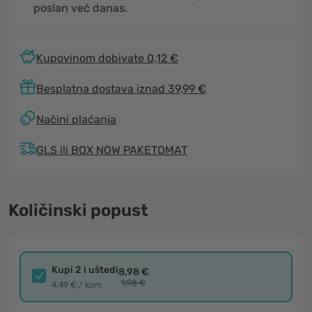
poslan već danas.
Kupovinom dobivate 0,12 €
Besplatna dostava iznad 39,99 €
Načini plaćanja
GLS ili BOX NOW PAKETOMAT
Količinski popust
Kupi 2 i uštedi
8,98 €
9,98 €
4,49 € / kom