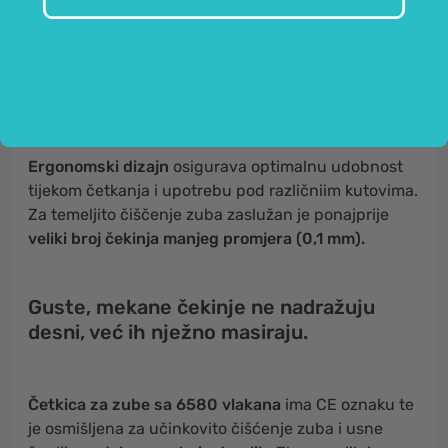
unikatne čekinje UltraX sa 6580 pojedinačnih
vlakana
temeljito čiste zubne naslage,
poseban dizajn glave DentalU
omogućuje
jednostavan
pristup čak i do teže dostupnih
mjesta.
Ergonomski dizajn
osigurava optimalnu udobnost
tijekom četkanja i upotrebu pod različniim kutovima.
Za temeljito čiščenje zuba zaslužan je ponajprije
veliki broj čekinja manjeg promjera (0,1 mm).
Guste, mekane čekinje ne nadražuju
desni, već ih nježno masiraju.
Četkica za zube sa 6580 vlakana
ima CE oznaku te
je osmišljena za učinkovito čišćenje zuba i usne