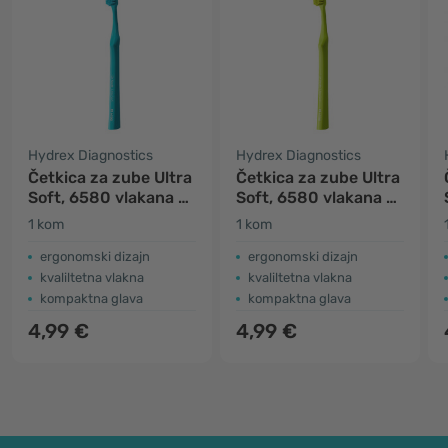
Hydrex Diagnostics
Hydrex Diagnostics
Četkica za zube Ultra
Četkica za zube Ultra
Soft, 6580 vlakana -
Soft, 6580 vlakana -
mint
zelena
1 kom
1 kom
ergonomski dizajn
ergonomski dizajn
kvaliltetna vlakna
kvaliltetna vlakna
kompaktna glava
kompaktna glava
4,99 €
4,99 €