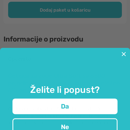
Dodaj paket u košaricu
Informacije o proizvodu
Općenito
Četkica za zube Ultra Soft sa 6580
pojedinačnih vlakana za izuzetno nježno
Želite li popust?
čišćenje.
Da
Četkica za zube Ultra Soft
robne marke Dr Scott s
mekanim, gustim čekinjama
nježno i
temeljito čisti
zube.
Izrađena je od vrlo kvalitetnih materijala:
Ne