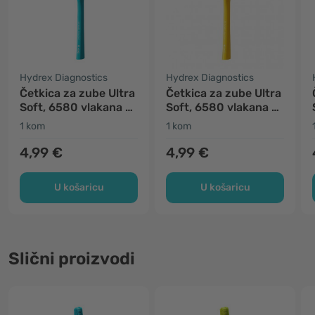
Hydrex Diagnostics
Hydrex Diagnostics
Četkica za zube Ultra
Četkica za zube Ultra
Soft, 6580 vlakana -
Soft, 6580 vlakana -
mint
žuta
1 kom
1 kom
4,99 €
4,99 €
U košaricu
U košaricu
Slični proizvodi