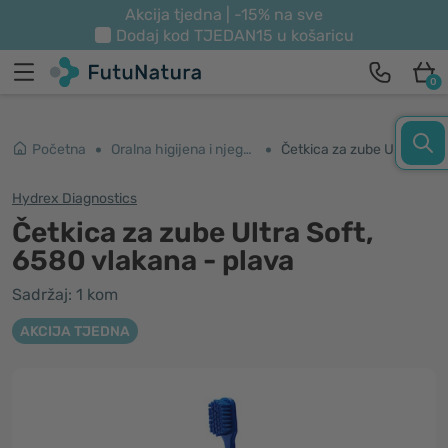
Akcija tjedna | -15% na sve
Dodaj kod
TJEDAN15
u košaricu
0
Početna
Oralna higijena i njega zubi
Četkica za zube Ultra Soft, 6580 vlakana - plava
Hydrex Diagnostics
Četkica za zube Ultra Soft,
6580 vlakana - plava
Sadržaj: 1 kom
AKCIJA TJEDNA