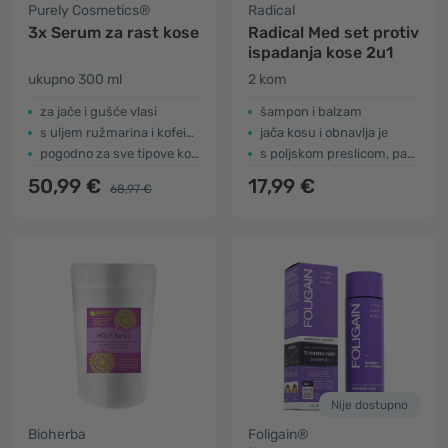
Purely Cosmetics®
Radical
3x Serum za rast kose
Radical Med set protiv
ispadanja kose 2u1
ukupno 300 ml
2 kom
za jače i gušće vlasi
šampon i balzam
s uljem ružmarina i kofeinom
jača kosu i obnavlja je
pogodno za sve tipove kose
s poljskom preslicom, pantenolom i keratinom
50,99 €
17,99 €
68,97 €
Nije dostupno
Bioherba
Foligain®