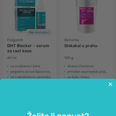
Nije dostupno
Foligain®
Bioherba
DHT Blocker – serum
Shikakai u prahu
za rast kose
60 ml
100 g
za muškarce i žene
Acacia Concinna
pogodno za sve tipove kose
prirodan ayurvedski proizvod
za svakodnevnu upotrebu
za kožu i kosu
28,99 €
6,99 €
Želite li popust?