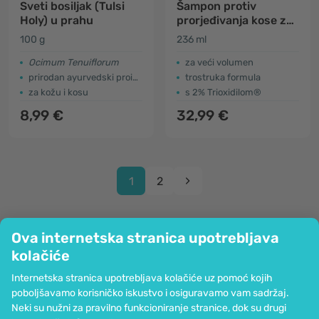
Sveti bosiljak (Tulsi
Šampon protiv
Holy) u prahu
prorjeđivanja kose za
žene
100 g
236 ml
Ocimum Tenuiflorum
za veći volumen
prirodan ayurvedski proizvod
trostruka formula
za kožu i kosu
s 2% Trioxidilom®
8,99 €
32,99 €
1
2
Ova internetska stranica upotrebljava
kolačiće
Tvrtka
Internetska stranica upotrebljava kolačiće uz pomoć kojih
Informacije
poboljšavamo korisničko iskustvo i osiguravamo vam sadržaj.
Pridružite nam se
Neki su nužni za pravilno funkcioniranje stranice, dok su drugi
Pomoć i narudžbe