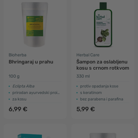
Bioherba
Herbal Care
Bhringaraj u prahu
Šampon za oslabljenu
kosu s crnom rotkvom
100 g
330 ml
Eclipta Alba
protiv opadanja kose
prirodan ayurvedski proizvod
s keratinom
za kosu
bez parabena i parafina
6,99 €
5,99 €