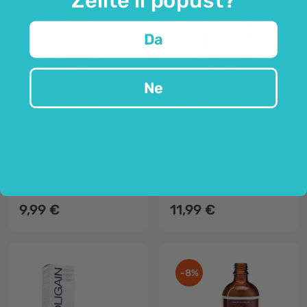
Da
Ne
TH Pharma
Sanct Bernhard
Šampon za kosu -
Šampon za kosu s
crveni luk
kofeinom
1000 ml
250 ml
za sve tipove kose
osvježava kosu i gustoću
omekšava i daje sjaj
potiče rast kose
XXL pakiranje
štiti kosu pred utjecajima okoliša
9,99 €
11,99 €
-8%