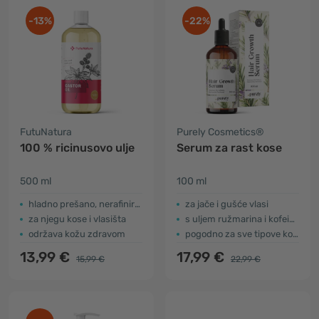
-13%
-22%
FutuNatura
Purely Cosmetics®
100 % ricinusovo ulje
Serum za rast kose
500 ml
100 ml
hladno prešano, nerafinirano
za jače i gušće vlasi
za njegu kose i vlasišta
s uljem ružmarina i kofeinom
održava kožu zdravom
pogodno za sve tipove kose
13,99 €
17,99 €
15,99 €
22,99 €