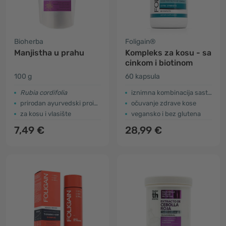
Bioherba
Foligain®
Manjistha u prahu
Kompleks za kosu - sa
cinkom i biotinom
100 g
60 kapsula
Rubia cordifolia
iznimna kombinacija sastojaka
prirodan ayurvedski proizvod
očuvanje zdrave kose
za kosu i vlasište
vegansko i bez glutena
7,49 €
28,99 €