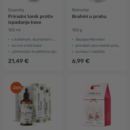
Essentiq
Bioherba
Prirodni tonik protiv
Brahmi u prahu
ispadanja kose
100 ml
100 g
s kofeinom, đumbirom i mentom
Bacopa Monnieri
za sve vrste kose
prirodan ayurvedski proizvod
učinkovita i kvalitetna njega
za kosu i vlasište
21,49 €
6,99 €
-26%