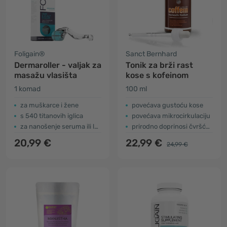
Foligain®
Sanct Bernhard
Dermaroller - valjak za
Tonik za brži rast
masažu vlasišta
kose s kofeinom
1 komad
100 ml
za muškarce i žene
povećava gustoću kose
s 540 titanovih iglica
povećava mikrocirkulaciju
za nanošenje seruma ili losiona
prirodno doprinosi čvršćoj kosi
20,99 €
22,99 €
24,99 €