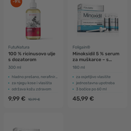
-9%
FutuNatura
Foligain®
100 % ricinusovo ulje
Minoksidil 5 % serum
s dozatorom
za muškarce – s
niskim udjelom
300 ml
180 ml
alkohola
hladno prešano, nerafinirano
za osjetljivo vlasište
za njegu kose i vlasišta
jednostavna upotreba
održava kožu zdravom
3 bočice po 60 ml
9,99 €
45,99 €
10,99 €