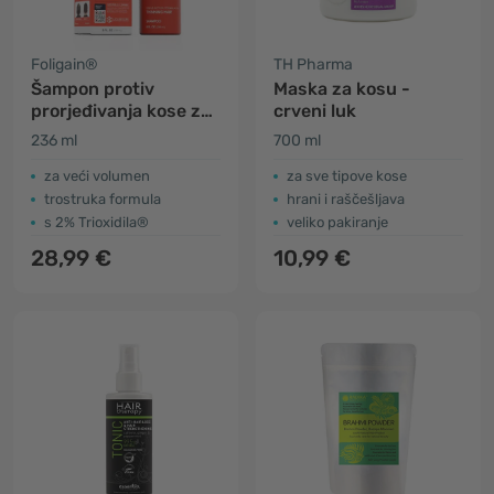
Foligain®
TH Pharma
Šampon protiv
Maska za kosu -
prorjeđivanja kose za
crveni luk
muškarce
236 ml
700 ml
za veći volumen
za sve tipove kose
trostruka formula
hrani i raščešljava
s 2% Trioxidila®
veliko pakiranje
28,99 €
10,99 €