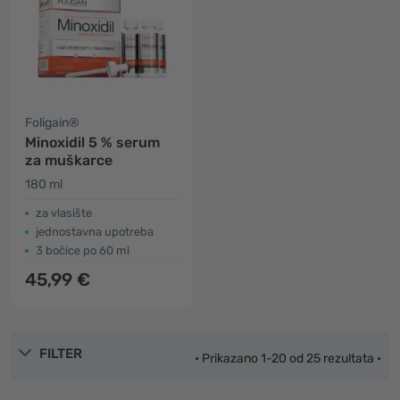
Foligain®
Minoxidil 5 % serum
za muškarce
180 ml
za vlasište
jednostavna upotreba
3 bočice po 60 ml
45,99 €
FILTER
• Prikazano 1-20 od 25 rezultata •