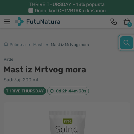
THRIVE THURSDAY – 18% popusta
Dodaj kod
CETVRTAK
u košaricu
0
Početna
Masti
Mast iz Mrtvog mora
Virde
Mast iz Mrtvog mora
Sadržaj: 200 ml
THRIVE THURSDAY
0d 2h 44m 38s