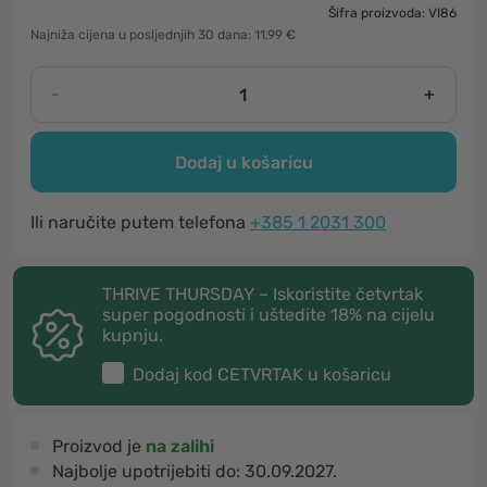
Šifra proizvoda: VI86
Najniža cijena u posljednjih 30 dana: 11,99 €
-
+
Dodaj u košaricu
Ili naručite putem telefona
+385 1 2031 300
THRIVE THURSDAY – Iskoristite četvrtak
super pogodnosti i uštedite 18% na cijelu
kupnju.
Dodaj kod
CETVRTAK
u košaricu
Proizvod je
na zalihi
Najbolje upotrijebiti do:
30.09.2027.