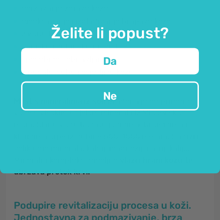
održavanje zdrave kože,
omekšavanje i izglađivanje hrapave kože,
Želite li popust?
zaštitu kože,
vanjsku i dubinsku njegu kože,
sposobnost obnavljanja,
Da
ispucalu, suhu i osjetljivu kožu
Ne
Mast s mineralima iz soli
izrađena je od prirodne
vode s visokim udjelom minerala iz Miocenskog
mora. Slanu vodu bogatu jodidima, bromidima i
kloridima crpe iz dubine 500-1000 metara. Sadrži i
velik udio minerala: kalcij, magnezij, natrij, kalij...
Mineralni kompleks temeljito
vlaži i hrani kožu te
ubrzava protok krvi.
Podupire revitalizaciju procesa u koži.
Jednostavna za podmazivanje, brza