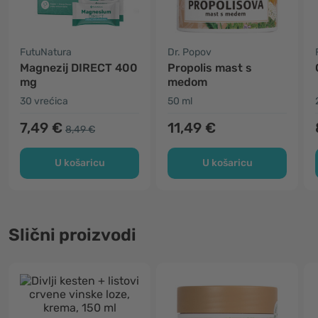
FutuNatura
Dr. Popov
Magnezij DIRECT 400
Propolis mast s
mg
medom
30 vrećica
50 ml
7,49 €
11,49 €
8,49 €
U košaricu
U košaricu
Slični proizvodi