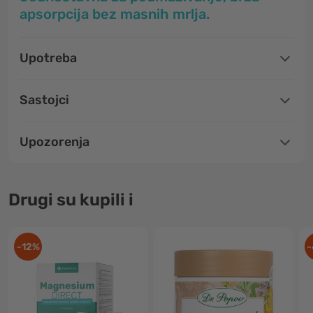
apsorpcija bez masnih mrlja.
Upotreba
Sastojci
Upozorenja
Drugi su kupili i
-12%
-