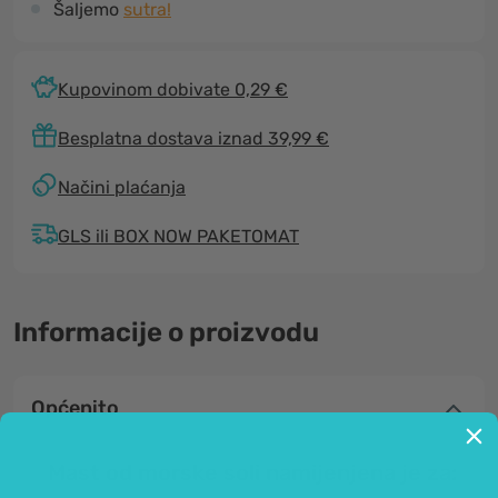
Šaljemo
sutra!
Kupovinom dobivate 0,29 €
Besplatna dostava iznad 39,99 €
Načini plaćanja
GLS ili BOX NOW PAKETOMAT
Informacije o proizvodu
Općenito
Mast od morske soli namijenjena je za: