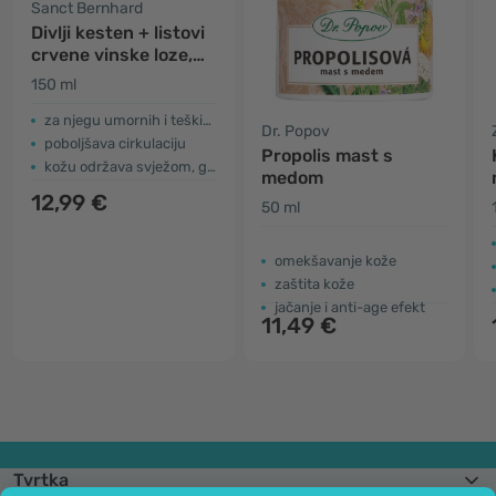
Sanct Bernhard
Divlji kesten + listovi
crvene vinske loze,
krema
150 ml
za njegu umornih i teških nogu
Dr. Popov
poboljšava cirkulaciju
Propolis mast s
kožu održava svježom, glatkom i mekom
medom
12,99 €
50 ml
omekšavanje kože
zaštita kože
jačanje i anti-age efekt
11,49 €
Tvrtka