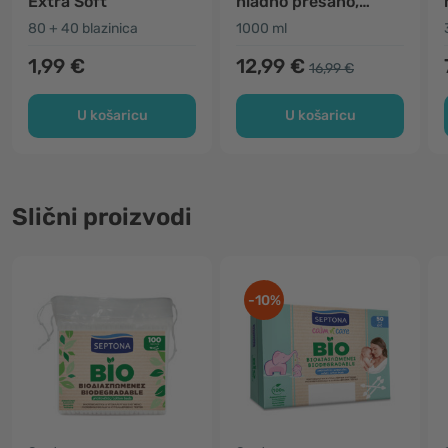
Extra Soft
hladno prešano,
nerafinirano
80 + 40 blazinica
1000 ml
1,99 €
12,99 €
16,99 €
U košaricu
U košaricu
Slični proizvodi
-10%