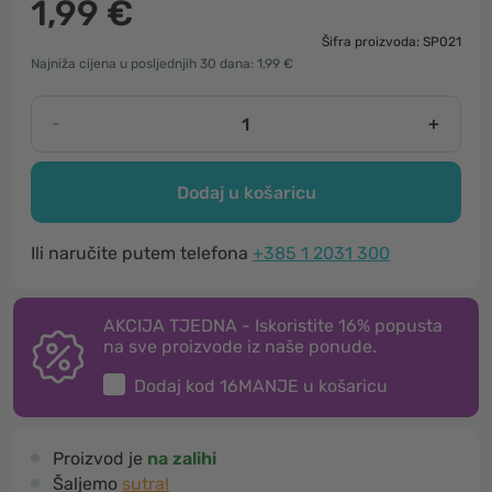
1,99 €
Šifra proizvoda: SP021
Najniža cijena u posljednjih 30 dana: 1,99 €
-
+
Dodaj u košaricu
Ili naručite putem telefona
+385 1 2031 300
AKCIJA TJEDNA - Iskoristite 16% popusta
na sve proizvode iz naše ponude.
Dodaj kod
16MANJE
u košaricu
Proizvod je
na zalihi
Šaljemo
sutra!