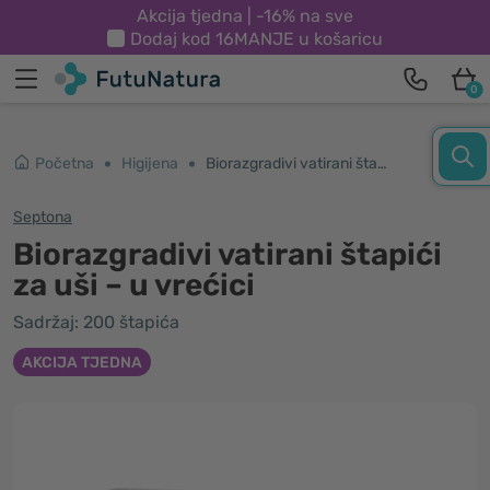
Akcija tjedna | -16% na sve
Dodaj kod
16MANJE
u košaricu
0
Početna
Higijena
Biorazgradivi vatirani štapići za uši – u vrećici
Septona
Biorazgradivi vatirani štapići
za uši – u vrećici
Sadržaj: 200 štapića
AKCIJA TJEDNA