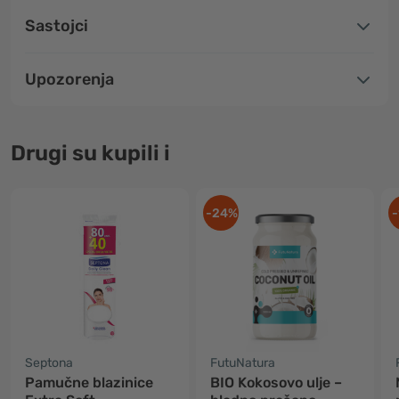
Sastojci
Upozorenja
Drugi su kupili i
-24%
-
Septona
FutuNatura
Pamučne blazinice
BIO Kokosovo ulje –