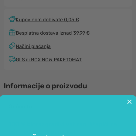
Kupovinom dobivate 0,05 €
Besplatna dostava iznad 39,99 €
Načini plaćanja
GLS ili BOX NOW PAKETOMAT
Informacije o proizvodu
Općenito
100 % biorazgradivi vatirani štapići za
uši – od 100 % pamuka!