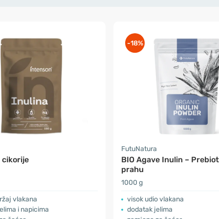
-18%
FutuNatura
z cikorije
BIO Agave Inulin – Prebiot
prahu
1000 g
ržaj vlakana
visok udio vlakana
elima i napicima
dodatak jelima