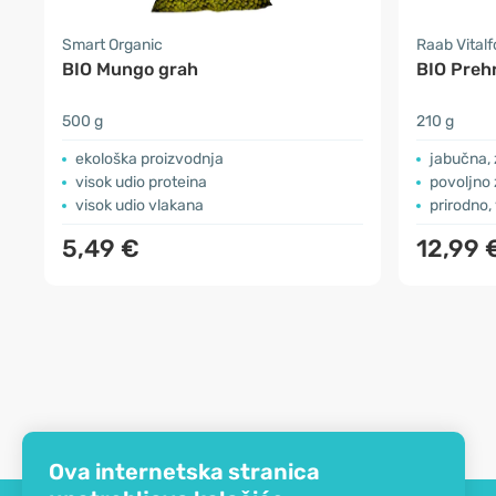
Smart Organic
Raab Vital
BIO Mungo grah
BIO Preh
500 g
210 g
ekološka proizvodnja
jabučna, 
visok udio proteina
povoljno 
visok udio vlakana
prirodno,
5,49 €
12,99 
Ova internetska stranica