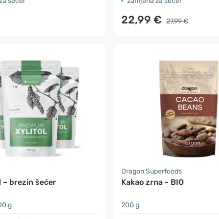
za šećer
zamjena za šećer
22,99 €
27,99 €
a
Dragon Superfoods
l – brezin šećer
Kakao zrna - BIO
00 g
200 g