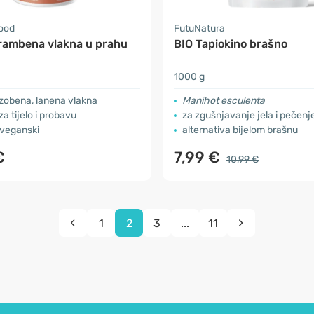
food
FutuNatura
rambena vlakna u prahu
BIO Tapiokino brašno
1000 g
zobena, lanena vlakna
Manihot esculenta
za tijelo i probavu
za zgušnjavanje jela i pečenj
 veganski
alternativa bijelom brašnu
€
7,99 €
10,99 €
1
2
3
...
11