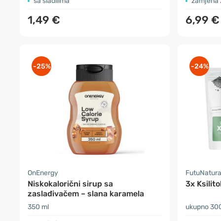
sa sladilima
zamjena 
1,49 €
6,99 €
-25%
-24%
OnEnergy
FutuNatur
Niskokalorični sirup sa
3x Ksilito
zaslađivačem – slana karamela
350 ml
ukupno 30