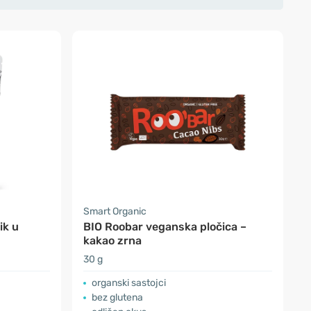
Smart Organic
ik u
BIO Roobar veganska pločica –
kakao zrna
30 g
organski sastojci
bez glutena