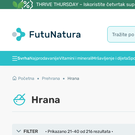
THRIVE THURSDAY – Iskoristite četvrtak supe
Svrha
Najprodavanije
Vitamini i minerali
Mršavljenje i dijeta
Spo
Početna
Prehrana
Hrana
Hrana
FILTER
• Prikazano 21-40 od 216 rezultata •