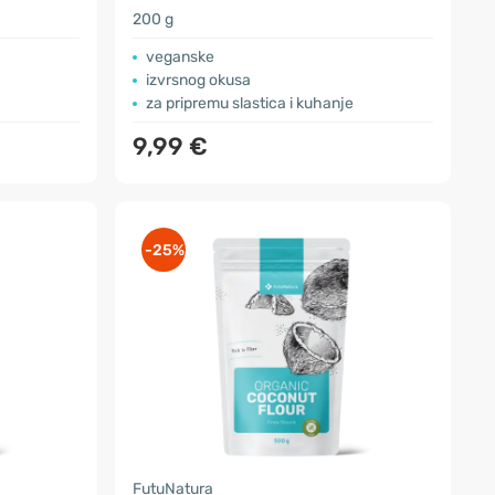
200 g
veganske
izvrsnog okusa
za pripremu slastica i kuhanje
9,99 €
-25%
FutuNatura