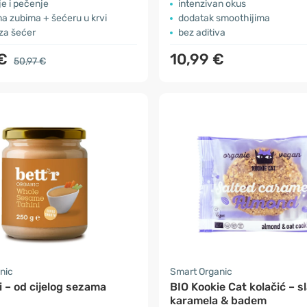
e i pečenje
intenzivan okus
a zubima + šećeru u krvi
dodatak smoothijima
za šećer
bez aditiva
 €
10,99 €
50,97 €
nic
Smart Organic
i – od cijelog sezama
BIO Kookie Cat kolačić – s
karamela & badem