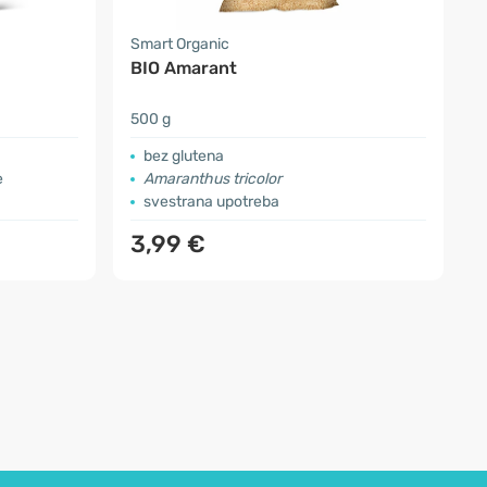
Smart Organic
BIO Amarant
500 g
bez glutena
e
Amaranthus tricolor
svestrana upotreba
3,99 €