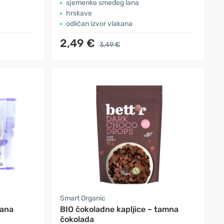
sjemenke smeđeg lana
hrskave
odličan izvor vlakana
2,49 €
3,49 €
Smart Organic
lana
BIO čokoladne kapljice – tamna
čokolada