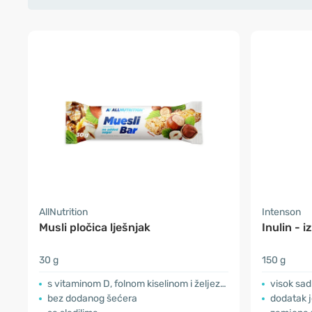
AllNutrition
Intenson
Musli pločica lješnjak
Inulin - i
30 g
150 g
s vitaminom D, folnom kiselinom i željezom
visok sad
bez dodanog šećera
dodatak j