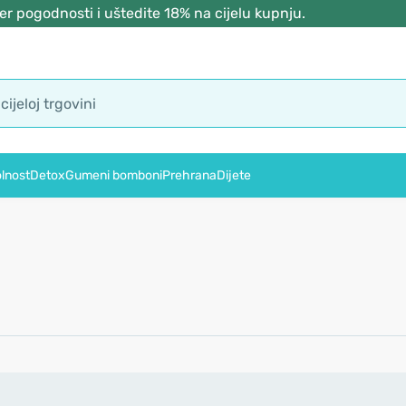
r pogodnosti i uštedite 18% na cijelu kupnju.
lnost
Detox
Gumeni bomboni
Prehrana
Dijete