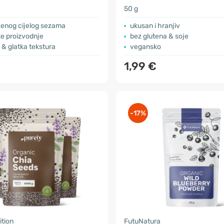
50 g
ženog cijelog sezama
ukusan i hranjiv
ke proizvodnje
bez glutena & soje
& glatka tekstura
vegansko
1,99 €
-17%
ition
FutuNatura