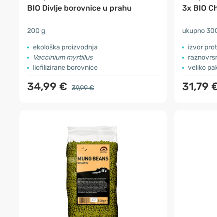
BIO Divlje borovnice u prahu
3x BIO C
200 g
ukupno 30
ekološka proizvodnja
izvor pro
Vaccinium myrtillus
raznovrs
liofilizirane borovnice
veliko pa
34,99 €
31,79 
39,99 €