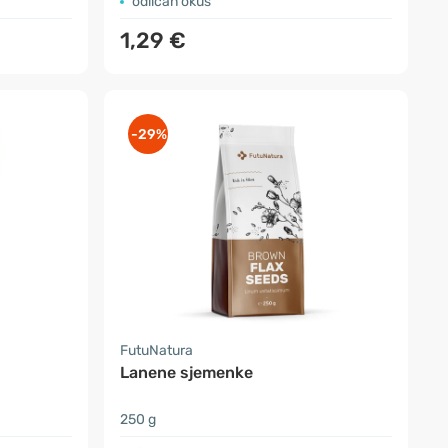
odličan okus
1,29 €
-29%
FutuNatura
Lanene sjemenke
250 g