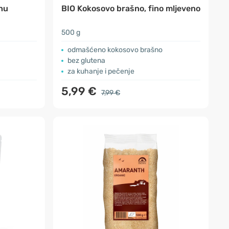
ahu
BIO Kokosovo brašno, fino mljeveno
500 g
odmašćeno kokosovo brašno
bez glutena
za kuhanje i pečenje
5,99 €
7,99 €