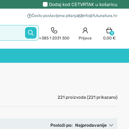
Dodaj kod
CETVRTAK
u košaricu
Često postavljena pitanja
info@futunatura.hr
0
+385 1 2031 300
Prijava
0,00 €
221 proizvoda (221 prikazano)
Posloži po:
Najprodavanije