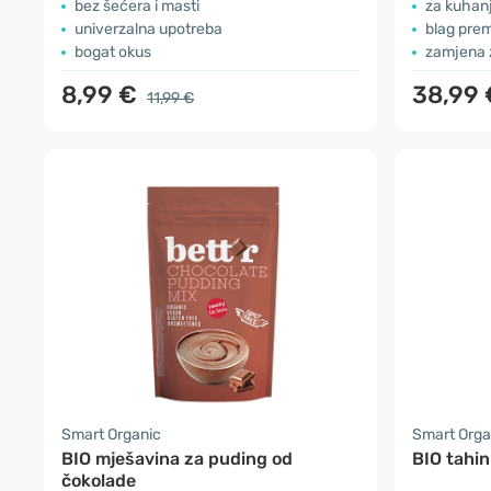
bez šećera i masti
za kuhanj
univerzalna upotreba
blag prem
bogat okus
zamjena 
8,99 €
38,99
11,99 €
Smart Organic
Smart Orga
BIO mješavina za puding od
BIO tahin
čokolade