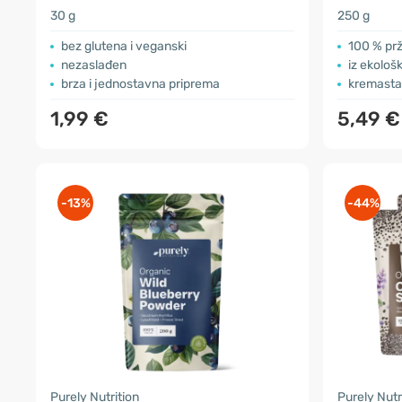
30 g
250 g
bez glutena i veganski
100 % pr
nezaslađen
iz ekološ
brza i jednostavna priprema
kremasta 
1,99 €
5,49 €
-13%
-44%
Purely Nutrition
Purely Nutr