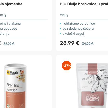
hia sjemenke
BIO Divlje borovnice u pr
00 g
125 g
teina i vlakana
liofilizirane borovnice
na upotreba
bez dodanog šećera
kiranje
ekološki uzgoj
€
28,99 €
56,97 €
34,99 €
-27%