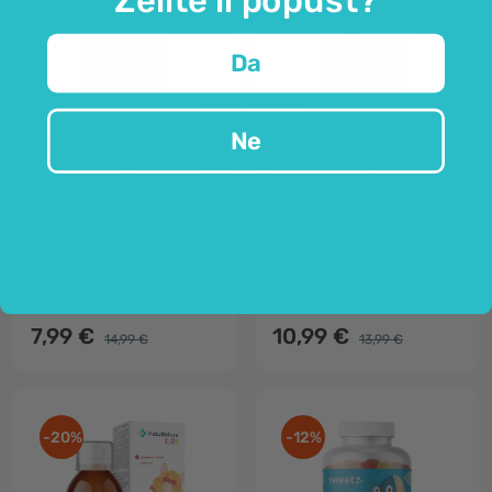
Da
Ne
FutuNatura KIDS
FutuNatura KIDS
VITAMIN C – Gumeni
Vitamin D3 - Gumeni
bomboni za djecu s
bomboni za djecu
vitaminom C
60 gumenih bombona
90 gumenih bombona
za djecu svih uzrasta
za imunološki sustav
povećanje otpornosti
mišići + kosti + zubi
limun, naranča, jagoda i višnja
3 okusa: jagoda, breskva i kupina
7,99 €
10,99 €
14,99 €
13,99 €
-20%
-12%