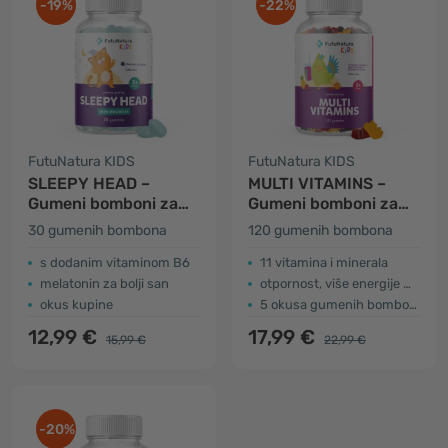
-19%
-22%
FutuNatura KIDS
FutuNatura KIDS
SLEEPY HEAD –
MULTI VITAMINS –
Gumeni bomboni za
Gumeni bomboni za
djecu za spavanje
djecu s
30 gumenih bombona
120 gumenih bombona
multivitaminima
s dodanim vitaminom B6
11 vitamina i minerala
melatonin za bolji san
otpornost, više energije …
okus kupine
5 okusa gumenih bombona
12,99 €
17,99 €
15,99 €
22,99 €
-20%