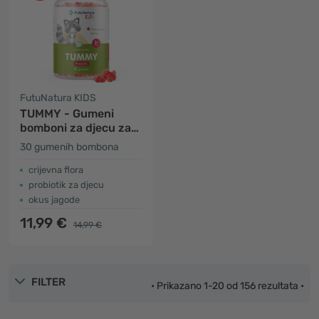
FutuNatura KIDS
TUMMY - Gumeni
bomboni za djecu za
probavu
30 gumenih bombona
crijevna flora
probiotik za djecu
okus jagode
11,99 €
14,99 €
FILTER
• Prikazano 1-20 od 156 rezultata •