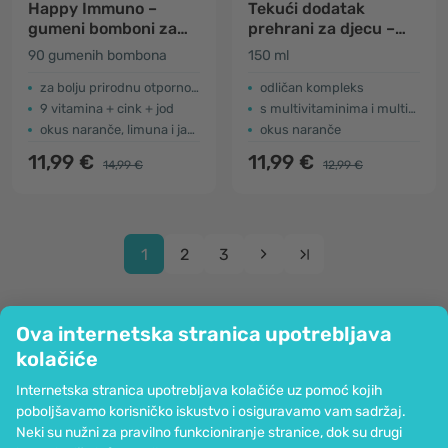
Happy Immuno –
Tekući dodatak
gumeni bomboni za
prehrani za djecu –
djecu za imunološki
rast
90 gumenih bombona
150 ml
sustav
za bolju prirodnu otpornost
odličan kompleks
9 vitamina + cink + jod
s multivitaminima i multimineralima
okus naranče, limuna i jagode
okus naranče
11,99 €
11,99 €
14,99 €
12,99 €
1
2
3
Ova internetska stranica upotrebljava
kolačiće
Tvrtka
Internetska stranica upotrebljava kolačiće uz pomoć kojih
Informacije
poboljšavamo korisničko iskustvo i osiguravamo vam sadržaj.
Pridružite nam se
Neki su nužni za pravilno funkcioniranje stranice, dok su drugi
Pomoć i narudžbe