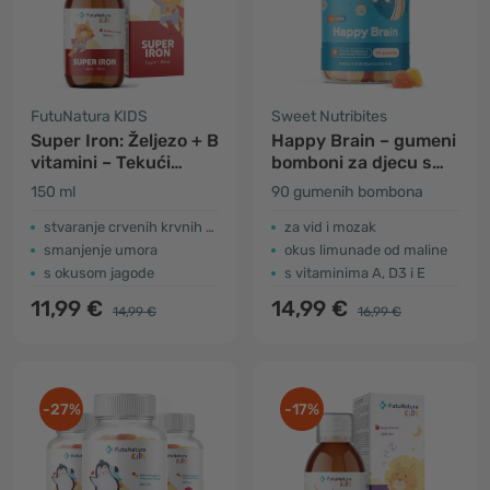
FutuNatura KIDS
Sweet Nutribites
Super Iron: Željezo + B
Happy Brain – gumeni
vitamini – Tekući
bomboni za djecu s
dodatak prehrani za
omega-3 masnim
150 ml
90 gumenih bombona
djecu
kiselinama
stvaranje crvenih krvnih stanica i hemoglobina
za vid i mozak
smanjenje umora
okus limunade od maline
s okusom jagode
s vitaminima A, D3 i E
11,99 €
14,99 €
14,99 €
16,99 €
-27%
-17%