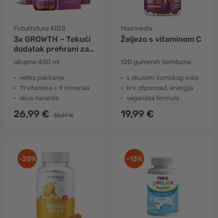
FutuNatura KIDS
Maxmedix
3x GROWTH – Tekući
Željezo s vitaminom C
dodatak prehrani za
djecu u razdoblju
ukupno 450 ml
120 gumenih bombona
rasta
veliko pakiranje
s okusom šumskog voća
11 vitamina + 9 minerala
krv, otpornost, energija
okus naranče
veganska formula
26,99 €
19,99 €
35,97 €
-20%
-13%