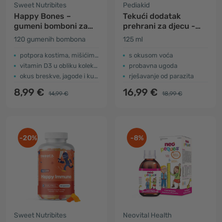
Sweet Nutribites
Pediakid
Happy Bones –
Tekući dodatak
gumeni bomboni za
prehrani za djecu -
djecu s vitaminom D3
probavni trakt
120 gumenih bombona
125 ml
potpora kostima, mišićima i zubima
s okusom voća
vitamin D3 u obliku kolekalciferola
probavna ugoda
okus breskve, jagode i kupine
rješavanje od parazita
8,99 €
16,99 €
14,99 €
18,99 €
-20%
-8%
Sweet Nutribites
Neovital Health