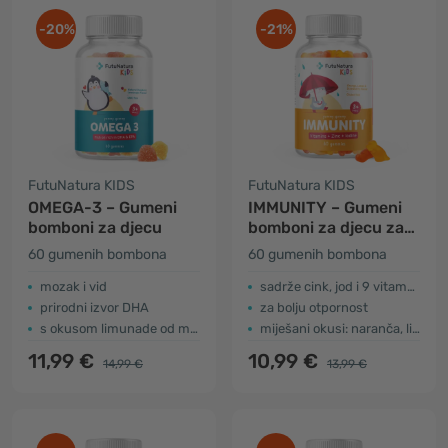
-20%
-21%
FutuNatura KIDS
FutuNatura KIDS
OMEGA-3 – Gumeni
IMMUNITY – Gumeni
bomboni za djecu
bomboni za djecu za
imunološki sustav
60 gumenih bombona
60 gumenih bombona
mozak i vid
sadrže cink, jod i 9 vitamna
prirodni izvor DHA
za bolju otpornost
s okusom limunade od malina
miješani okusi: naranča, limun i jagoda
11,99 €
10,99 €
14,99 €
13,99 €