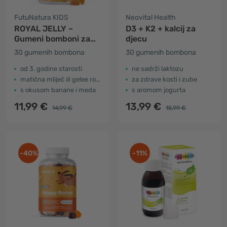
FutuNatura KIDS
Neovital Health
ROYAL JELLY –
D3 + K2 + kalcij za
Gumeni bomboni za
djecu
djecu s matičnom
30 gumenih bombona
30 gumenih bombona
mliječi
od 3. godine starosti
ne sadrži laktozu
matična mliječ ili gelee royale
za zdrave kosti i zube
s okusom banane i meda
s aromom jogurta
11,99 €
13,99 €
14,99 €
15,99 €
-40%
-11%