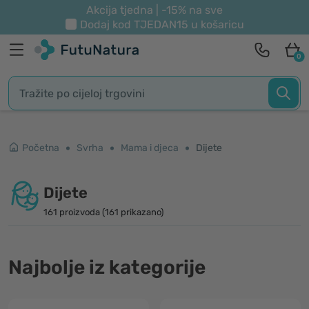
Akcija tjedna | -15% na sve
Dodaj kod
TJEDAN15
u košaricu
0
Početna
Svrha
Mama i djeca
Dijete
Dijete
161 proizvoda (161 prikazano)
Najbolje iz kategorije