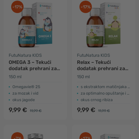
-17%
-17%
FutuNatura KIDS
FutuNatura KIDS
OMEGA 3 – Tekući
Relax – Tekući
dodatak prehrani za
dodatak prehrani za
djecu
djecu za opuštanje
150 ml
150 ml
Omegavie® 25
s ekstraktom matičnjaka i pasiflore
za mozak i vid
za optimalno opuštanje i san
okus jagode
okus crnog ribiza
9,99 €
9,99 €
11,99 €
11,99 €
-7%
-17%