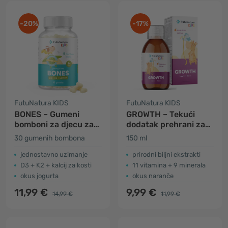
-20%
-17%
FutuNatura KIDS
FutuNatura KIDS
BONES – Gumeni
GROWTH – Tekući
bomboni za djecu za
dodatak prehrani za
kosti
djecu u razdoblju
30 gumenih bombona
150 ml
rasta
jednostavno uzimanje
prirodni biljni ekstrakti
D3 + K2 + kalcij za kosti
11 vitamina + 9 minerala
okus jogurta
okus naranče
11,99 €
9,99 €
14,99 €
11,99 €