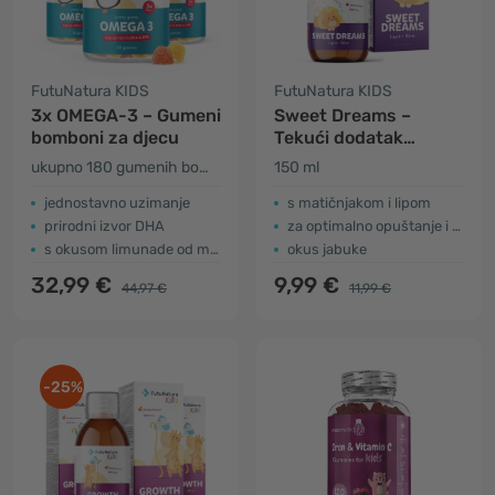
FutuNatura KIDS
FutuNatura KIDS
3x OMEGA-3 – Gumeni
Sweet Dreams –
bomboni za djecu
Tekući dodatak
prehrani za djecu za
ukupno 180 gumenih bombona
150 ml
spavanje
jednostavno uzimanje
s matičnjakom i lipom
prirodni izvor DHA
za optimalno opuštanje i san
s okusom limunade od malina
okus jabuke
32,99 €
9,99 €
44,97 €
11,99 €
-25%